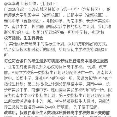
@本本说 比较到位，引用如下：
自2028年起，长沙市城区将长沙市第一中学（含新校区）、湖
南师范大学附属中学（含新校区）、长郡中学（含新校区）、
雅礼中学（含新校区）、明德中学、周南中学、长沙市实验中
学、南雅中学、长沙麓山国际实验学校的指标生计划，采用“均
衡分配”的方式，均衡分配到城区每一所初中学校，实现“校
校有指标，生生有机会
”；其他优质普通高中的指标生计划，采用“统筹调配”的方式，
结合实际按照相对就近的原则，给每所初中学校统筹调配3-5
所。
每位符合条件的考生最多可填报2所优质普通高中指标生志愿
，让考生有更多机会升入心仪的优质高中学校。 例如，改革
前，A初中学校第一类指标生计划只分配长沙市一中、湖南师大
附中、长郡中学、雅礼中学4所中的一所，假设为长郡中学40个
指标生计划；第二类指标生计划分配明德中学、周南中学、长
沙市实验中学、南雅中学、麓山国际实验学校5所中的一所，假
设为周南中学60个指标生计划；第三类指标生计划只分配其他
11所优质普通高中中的一所。考生填报指标生志愿时，只能选
择三类优质普通高中学校中的1所填报。 为了便于理解，
改革后，假设在毕业生人数和优质普通高中学校数量不变的前