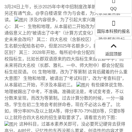
3月24日上午，长沙2025年中考中招制度改革新闻发布会召开，
QQ
另还有通气会。@李白楼语堂 作为与会者，为大家做重点解
读。
涉及内容很多，为了引起大家兴趣，先列几个核
心： 其一：生物和地理，从本届初二开始改为等第制，也就是
国际本科预约报名
通俗意义上的“被请出了中考”（计算方式变化）。那，化学和历
史未来会改吗？ 其二：四大名校（含新校区），确定都有指标
生名额分配给各初中，但是2025年名额多少，新老校区有什么
区别？ 其三：2028年开始，每所初中会分配四大名校、五小名
返回顶部
校指标生，比如长郡双语原来的四大指标生来自长郡中学，而
未来将四大名校（长郡、雅礼、一中、师大附中）都会分配指
标生给双语。 01 生物地理，改为了等第制 这背后藏着的什么重
大意图？ 生物和地理，被请出了“考试科目”，改为“考查科目”，
从本届初二开始，不涉及本届初三。
有些媒体说生物、
地理被踢出了中考，不准确。准确说法是，考试变考查，不以
分数来呈现，而改为等第制。过去计算分数的时候，一分一操
场，学生在初二生地会考前拼命卷，现在不必这么卷了。 比
如，得分率80%及以上就A等，得分率70-79%就B等，只要B等
以上就符合四大名校的招生录取要求了。请看官方的下图：
这种科目，过基本素养关即可，没必要死记硬背去获得
高分。AI时代，记忆性的东西没那么要紧，创造性的内容才更