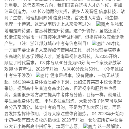
为重要。 这代表着大方向，我们国家在选拔人才的时候，更加
注重创造力。 02 长沙隐藏的大招，很多人没看懂 信息科技，站
到了生物、地理相同阵列 信息科技，首次进入考查，和生物、
地理一个待遇。这是湖南历史上从来没有过的。
生物和
地理是降待遇，信息科技是升待遇。这个升得好，虽然还没有
和浙江部分城市一样直接冲进“考试科目”，但指挥棒效应会逐渐
产生。（注：浙江部分城市中考有信息科目）
AI时代，
一方面需要让更多人掌握如何使用AI工具，另外也需要培养更
多高端的信息学领域人才。湖南重视信息科技，从2025开始，
顺应了时代需求。 03 体育从40分变为50分 每一个家长都鼓掌
欢迎 体育考试，2026年开始，从原40分改为50分。（今年这届
中考生不涉及）
健康是根本，没有健康，一切无从谈
起。现在的学生身体素质整体下滑，比如江苏某高中校长接受
采访，提到高中生普遍身高比较高，但近视率和肥胖率也很
高。全国很多地方都在提高中考体育分值，目标一样，就是让
学生重视身体锻炼。 平时多注重锻炼，大部分孩子体育可以得
高分乃至满分。体育中考的目的，不是为了加大区分度，而是
要发挥指挥棒作用，引导大家注重体育锻炼。 04 2028年开始每
个初中都有四大名校的指标生 2028年开始，长沙每所初中获得
四大五小每所高中指标生，填两个志愿。
这一段解读，