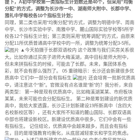
提下，A初中学校第一类指标生计划数还是40个，但采用“均衡
分配”的方式，调整为长沙市一中、湖南师大附中、长郡中学、
雅礼中学每校各10个指标生计划；
同理，第二类也采用“均衡分配”的方式，调整为明德中学、周南
中学、长沙市实验中学、南雅中学、麓山国际实验学校等5所学
校各12个指标生计划；第三类则采用“统筹调配”的方式，由原来
分配11所优质普通高中学校中的一所，调整为统筹分配3-5所。
▲今天拍摄于长郡双语校内 这个政策与我们买房关系很
大。比如你通过买房子进师大梅溪湖，高中目标是师大附中，
但未来拼指标生的时候，可能去了长郡。未来，集团体系色
彩，就不会有那么强烈了。 05 重磅暗示：长沙还会新建很多优
质高中 它们中一部分会有指标生
还会培育一批新优质高
中，请注意这个“新”。官微没有点名谁是“新”的？我分析，来自
两类型： 第一种是现有优质高中，比如梅溪湖某某、市府板块
某某，未来可能也会分配指标生。 第二种是筹划建设的新优质
高中，我给大家透露，长沙正计划新建设19所新高中（含四大
名校新校区等），还有大家所不知道的麓山国际、长郡双语高
中部也将建设新校区。新建设优质高中很多，它们中会有一些
有指标生。 记住结论，优质高中会越来越多，而且会有指标
生，目的是增强教育均衡化，从底层减轻家长和学生的焦虑。
▲上述只是新建高中的一部分 06 中考少数民族加分，