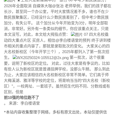
2026年全面取消 自媒体大咖@张冶 老师举例，我们的孩子都在
长沙，甚至同一个办公室，平时大家情况差不多，谁也不在少
数民族聚集区，已经没什么少数民族差别了，但中考少数民族
加分，有失公平。 这个加分从今年开始变为3分，明年全部取
消，非常好。另外有一条类似的细节，你应该重点关注，只是
本文没写。对此，本文给大拇指点赞：
07 四大名校撬
动四大重点片区 买房人，相信@李白楼语堂的预判 终于讲到楼
市相关的重点内容了，那就是录取批次的变化。 大家关心的四
大名校新校区（今年开学三个），2025年都列入了第一批次招
生。
第一批次，这个很重
要，说明了新校区的定位。 对此，过往大家是有争议的，比如
有些人认为新校区就是普通挂牌学校，没那么牛掰。 那么到此
为止，大家应该相信四大名校新校区非常不简单。它们高于师
大梅溪湖、雅洋等学校的定位，将是响当当的“四大名校（新校
区）”，一校两址、一套班子。虽然招生代码不同、分数线或有
区别，但是
前10强的地位跑不了
。 来源：李白楼语堂
*本站内容收集整理于网络，多标有原文出处，本站仅提供信