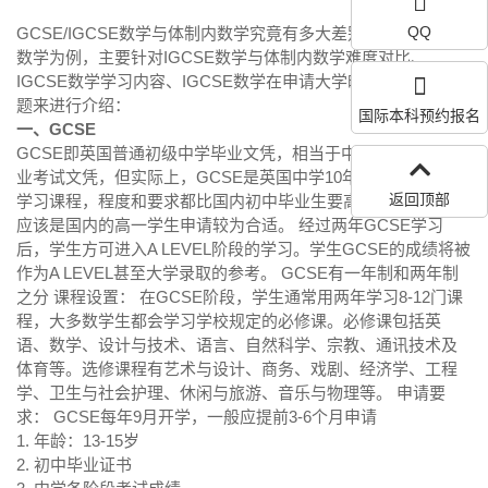
QQ
GCSE/IGCSE数学与体制内数学究竟有多大差别呢？以IGCSE
数学为例，主要针对IGCSE数学与体制内数学难度对比、
IGCSE数学学习内容、IGCSE数学在申请大学时的重要性等问
题来进行介绍：
国际本科预约报名
一、GCSE
GCSE即英国普通初级中学毕业文凭，相当于中国国内的初中毕
业考试文凭，但实际上，GCSE是英国中学10年级和11年级的
返回顶部
学习课程，程度和要求都比国内初中毕业生要高，从理论上说
应该是国内的高一学生申请较为合适。 经过两年GCSE学习
后，学生方可进入A LEVEL阶段的学习。学生GCSE的成绩将被
作为A LEVEL甚至大学录取的参考。 GCSE有一年制和两年制
之分 课程设置： 在GCSE阶段，学生通常用两年学习8-12门课
程，大多数学生都会学习学校规定的必修课。必修课包括英
语、数学、设计与技术、语言、自然科学、宗教、通讯技术及
体育等。选修课程有艺术与设计、商务、戏剧、经济学、工程
学、卫生与社会护理、休闲与旅游、音乐与物理等。 申请要
求： GCSE每年9月开学，一般应提前3-6个月申请
1. 年龄：13-15岁
2. 初中毕业证书