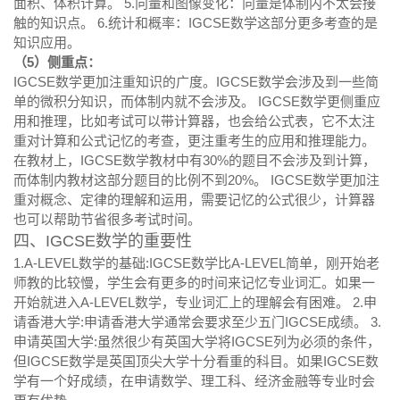
面积、体积计算。 5.向量和图像变化：向量是体制内不太会接
触的知识点。 6.统计和概率：IGCSE数学这部分更多考查的是
知识应用。
（5）侧重点：
IGCSE数学更加注重知识的广度。IGCSE数学会涉及到一些简
单的微积分知识，而体制内就不会涉及。 IGCSE数学更侧重应
用和推理，比如考试可以带计算器，也会给公式表，它不太注
重对计算和公式记忆的考查，更注重考生的应用和推理能力。
在教材上，IGCSE数学教材中有30%的题目不会涉及到计算，
而体制内教材这部分题目的比例不到20%。 IGCSE数学更加注
重对概念、定律的理解和运用，需要记忆的公式很少，计算器
也可以帮助节省很多考试时间。
四、IGCSE数学的重要性
1.A-LEVEL数学的基础:IGCSE数学比A-LEVEL简单，刚开始老
师教的比较慢，学生会有更多的时间来记忆专业词汇。如果一
开始就进入A-LEVEL数学，专业词汇上的理解会有困难。 2.申
请香港大学:申请香港大学通常会要求至少五门IGCSE成绩。 3.
申请英国大学:虽然很少有英国大学将IGCSE列为必须的条件，
但IGCSE数学是英国顶尖大学十分看重的科目。如果IGCSE数
学有一个好成绩，在申请数学、理工科、经济金融等专业时会