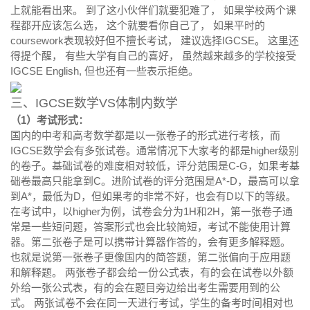
上就能看出来。 到了这小伙伴们就要犯难了， 如果学校两个课
程都开应该怎么选， 这个就要看你自己了， 如果平时的
coursework表现较好但不擅长考试， 建议选择IGCSE。 这里还
得提个醒， 有些大学有自己的喜好， 虽然越来越多的学校接受
IGCSE English, 但也还有一些表示拒绝。
三、IGCSE数学VS体制内数学
（1）考试形式：
国内的中考和高考数学都是以一张卷子的形式进行考核，而
IGCSE数学会有多张试卷。通常情况下大家考的都是higher级别
的卷子。基础试卷的难度相对较低，评分范围是C-G，如果考基
础卷最高只能拿到C。进阶试卷的评分范围是A*-D，最高可以拿
到A*，最低为D，但如果考的非常不好，也会有D以下的等级。
在考试中，以higher为例，试卷会分为1H和2H，第一张卷子通
常是一些短问题，答案形式也会比较简短，考试不能使用计算
器。第二张卷子是可以携带计算器作答的，会有更多解释题。
也就是说第一张卷子更像国内的简答题，第二张偏向于应用题
和解释题。 两张卷子都会给一份公式表，有的会在试卷以外额
外给一张公式表，有的会在题目旁边给出考生需要用到的公
式。 两张试卷不会在同一天进行考试，学生的备考时间相对也