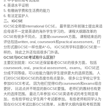
3. 中学各阶段考试成绩
4. 英语水平证明
5. 有缴纳学费和生活费的能力
6. 有法定监护人
二、 IGCSE
IGCSE全称是International GCSE， 最早是25年前瑞士提出来适
应母语不一定是英语的海外学生学习的， 课程大纲跟改革的
GCSE有很多不同点， 主要是coursework方面。 课程结束后的
评估包括written, oral, coursework和practical assessment， 打
分形式跟GCSE一样也是A*-G。 IGCSE所学科目跟GCSE是一
样的， 除此之外还包括很多门外语。
GCSE与IGCSE考试有什么区别？
主要区别就是：IGCSE还保留着老GCSE的很多方面， 包括
coursework, oral，practical assessment，exams。 IGCSE还
分成不同等级，可以给能力强的学生提供更大的选择范围。 人
们对GCSE和IGCSE的态度也有点复杂， 很多公立学校让学生
参加IGSCE考试， 因为他们觉得IG的coursework和exams组合
更好， 比这点并不明显的新GCSE要强。 老师们的教材也有更
大的选择范围。 最近几年参加 IGCSE英语考试的考生明显增
加， 也有些学校让学生两个考试都参加。 有些老师和同学认为
现在IGSCE考试比新GCSE简单， 从教学大纲内容和考核范围