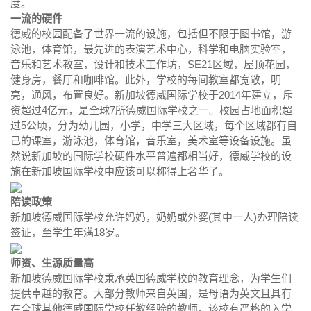
度。
一流的硬件
德威的校园配备了世界一流的设施，包括但不限于图书馆，游
泳池，体育馆，最先进的表演艺术中心，科学和电脑实验室，
音乐和艺术教室，设计和技术工作坊，SE21区域，屋顶花园，
健身房，餐厅和咖啡馆。此外，学校的每间教室都宽敞，明
亮，通风，布置良好。新加坡德威国际学校于2014年建立，斥
资超过4亿元，是全球7所德威国际学校之一。校园占地⾯积超
过5公顷，分为幼儿园，小学，中学三大区域，每个区域都有⾃
己的课室，游泳池，体育馆，⾳乐室，美术室等设备设施。虽
然说新加坡的国际学校硬件水平普遍都相当好，德威学校的设
施在新加坡国际学校中应该可以称得上奢华了。
陪读政策
新加坡德威国际学校允许妈妈，奶奶或外婆(其中一人)办理陪读
签证，至学生年满18岁。
师资、生源质量高
新加坡德威国际学校秉承英国德威学校的教育理念，为学生们
提供卓越的教育。⼤部分教师来自英国，是母语为英文且具有
在全球其他德威国际学校任教经验的教师。该校有严格的入学