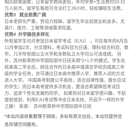
相比欧美国家，日本留学费用更低，年均学费+生活费约10-15
万人民币。留学生每周可合法打工28小时，轻松赚取生活费。
优势3 就业前景广阔
日本老龄化严重，劳动力短缺，留学生毕业后就业机会多，尤
其IT、医疗、工程等领域需求旺盛。
优势4 升学路径多样化
所有留学生均可参加日本留学考试（EJU） ，可在每年的6月及
11月参加2次，分文理科，考试科目为日语、理科/综合科目、数
学。几乎所有国公立大学和多数私立大学均认可该成绩。 另
外，苏州新草桥中学国际部中日班采用“2+1.5”的模式，学生在
结束高二学业后，前往合作的日本高中或语言学校完成高三年
级的学业任务，亦可通过日本高中推荐入学、推荐入试的方式
进入大学。 中国高考制度公平高效，适合自律性强、擅长应试
的学生；而日本高考提供多次机会，更适合希望降低考试压
力、追求个性化发展的同学。 如果你对日本留学感兴趣，不妨
提前规划，利用EJU考试等冲击日本名校，开启不一样的升学
之路！ 来源： 苏州新草桥中学国际部中日班
*本站内容收集整理于网络，多标有原文出处，本站仅提供信
息存储空间服务。