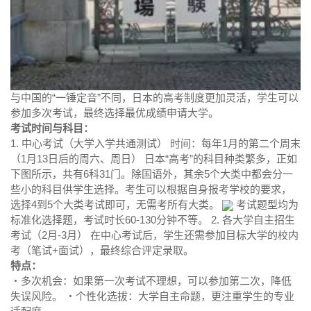
与中国的“一锤定音”不同，日本的高考制度更加灵活，学生可以
参加多次考试，最终选择最优成绩申请大学。
考试时间与科目：
1. 中心考试（大学入学共通测试） 时间：每年1月的第二个周末
（1月13日后的周六、周日） 日本“高考”的科目种类繁多，正如
下图所示，共有6科31门。除国语外，其余5个大类中都会分一
些小的科目供学生选择。考生可以根据自身报考学校的要求，
选择4到5个大类考试即可，无需考所有大类。
考试题型均为
标准化选择题，考试时长60-130分钟不等。 2. 各大学自主招生
考试（2月-3月） 在中心考试后，学生还需参加目标大学的校内
考（笔试+面试），最终综合评定录取。
特点：
・多次机会：如果第一次考试不理想，可以参加第二次，降低
失误风险。 ・个性化选拔：大学自主命题，更注重学生的专业