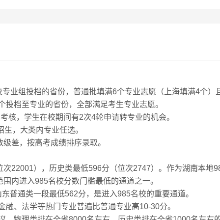
校专业组投档的省份，普通批填满6个专业志愿（上海填满4个）且
个投档至专业的省份，全部满足考生专业志愿。
有考核，学生在校期间有2次4轮申请转专业的机会。
类招生，大类内专业任选。
数级差，按高考成绩排序录取。
位次22001），历史类最低596分（位次2747）。作为湖南本地
国范围内进入985名校分数门槛最低的通道之一。
：山东普通类一段最低562分，是进入985名校的重要通道。
金融、法学等热门专业普遍比普通专业高10-30分。
议，物理类排在全省8000名左右，历史类排在全省1000名左