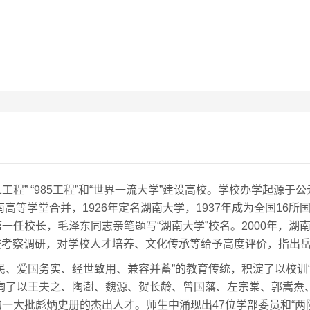
工程” “985工程”和“世界一流大学”建设高校。学校办学起源于公
南高等学堂合并，1926年定名湖南大学，1937年成为全国16
一任校长，毛泽东同志亲笔题写“湖南大学”校名。2000年，湖
记来校考察调研，对学校人才培养、文化传承等给予高度评价，指出
民、爱国务实、经世致用、兼容并蓄”的教育传统，积淀了以校训“
陶了以王夫之、陶澍、魏源、贺长龄、曾国藩、左宗棠、郭嵩焘
一大批彪炳史册的杰出人才。师生中涌现出47位学部委员和“两院