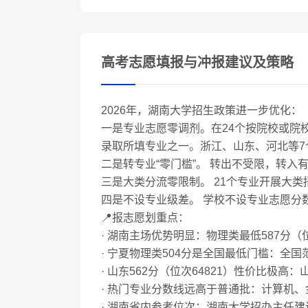
高考志愿填报与冲报建议及策略
2026年，湖南大学招生政策进一步优化：
一是专业志愿零调剂。在24个按院校或院
录取所填专业之一。浙江、山东、河北等7
二是转专业“零门槛”。 转出不受限，转入
三是大类分流零限制。 21个专业开展大
四是不设专业级差。 学校不设专业志愿分
📍报志愿划重点：
· 湖南主场优势明显：物理类最低587分（
· 宁夏物理类504分是全国最低门槛：全
· 山东562分（位次64821）性价比极高
· 热门专业分数线远高于普通批：计算机、
· 湖南省内参考位次：湖南大学招办主任建