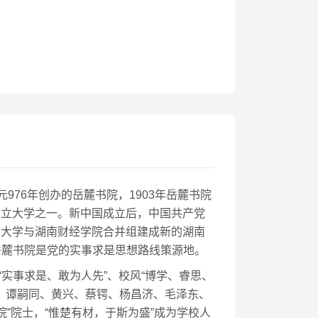
元976年创办的岳麓书院，1903年岳麓书院
所国立大学之一。新中国成立后，中国共产党
南大学与湖南财经学院合并组建成新的湖南
岳麓书院是党的实事求是思想路线策源地。
实事求是、敢为人先”、校风“博学、睿思、
、谭嗣同、黄兴、蔡锷、杨昌济、毛泽东、
”院士，“惟楚有材，于斯为盛”成为学校人