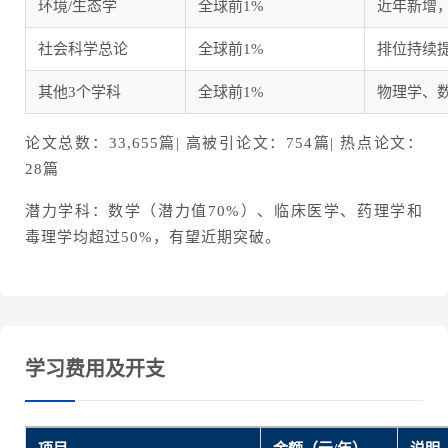
环境/生态学
全球前1%
近年新增
社会科学总论
全球前1%
排位持续
其他3个学科
全球前1%
物理学、
论文总数：33,655篇| 高被引论文：754篇| 热点论文：
28篇
潜力学科：数学（潜力值70%）、临床医学、药理学和
毒理学均超过50%，有望近期突破。
学习费用及开支