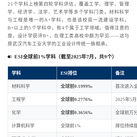
25个学科上榜第四轮学科评估，覆盖工学、理学、管理
学、经济学、法学、艺术学等多个学科门类。材料科学
与工程是唯一的A+学科，也是该校双一流建设学科。
B+以上的5个学科中，有4个属于工学领域。值得注意的
是，设计学获评B+，在理工类高校中颇为罕见——这与
原武汉汽车工业大学的工业设计传统一脉相承。
ESI全球前1%学科（截至2025年7月，共9个）
学科
ESI排位
备注
材料科学
全球前0.1999‰
首次进入
工程学
全球前0.2776‰
2025年
化学
全球前0.3656‰
全球前万
计算机科学
全球前1%
排位持续