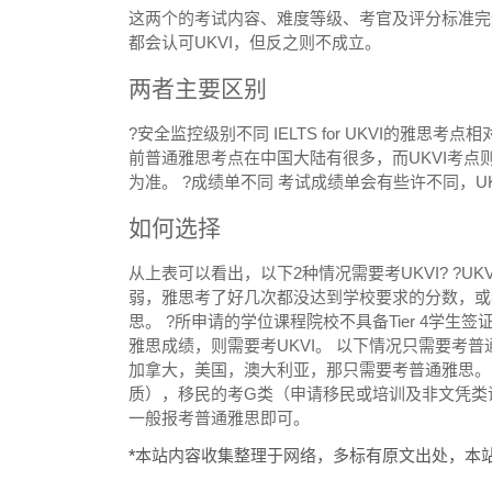
这两个的考试内容、难度等级、考官及评分标准完
都会认可UKVI，但反之则不成立。
两者主要区别
?安全监控级别不同 IELTS for UKVI的雅
前普通雅思考点在中国大陆有很多，而UKVI考
为准。 ?成绩单不同 考试成绩单会有些许不同，
如何选择
从上表可以看出，以下2种情况需要考UKVI? ?
弱，雅思考了好几次都没达到学校要求的分数，或
思。 ?所申请的学位课程院校不具备Tier 4学生
雅思成绩，则需要考UKVI。 以下情况只需要考
加拿大，美国，澳大利亚，那只需要考普通雅思。
质），移民的考G类（申请移民或培训及非文凭类课
一般报考普通雅思即可。
*本站内容收集整理于网络，多标有原文出处，本