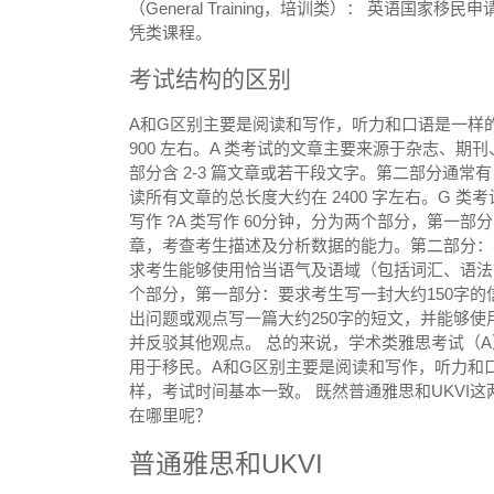
（General Training，培训类）： 英语
凭类课程。
考试结构的区别
A和G区别主要是阅读和写作，听力和口语是一样的。 
900 左右。A 类考试的文章主要来源于杂志、期
部分含 2-3 篇文章或若干段文字。第二部分通常有
读所有文章的总长度大约在 2400 字左右。G 
写作 ?A 类写作 60分钟，分为两个部分，第一
章，考查考生描述及分析数据的能力。第二部分：
求考生能够使用恰当语气及语域（包括词汇、语法等
个部分，第一部分：要求考生写一封大约150字
出问题或观点写一篇大约250字的短文，并能够
并反驳其他观点。 总的来说，学术类雅思考试（
用于移民。A和G区别主要是阅读和写作，听力和
样，考试时间基本一致。 既然普通雅思和UKVI
在哪里呢？
普通雅思和UKVI