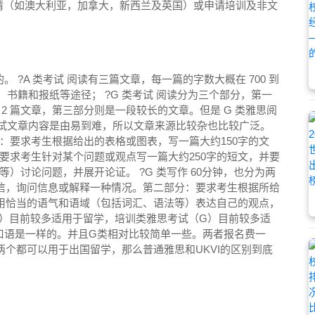
国家移民申请（如澳大利亚，加拿大，新西兰及英国）或申请培训及非文
?A 类考试 阅读有三篇文章，每一篇的字数大概在 700 到
刊、书籍和报纸等途径； ?G 类考试 阅读分为三个部分，第一
 2 篇文章，第三部分则是一段较长的文章。但是 G 类雅思阅
类考试文章内容是由易到难，所以文章来源比较杂也比较广泛。
部分：要求考生根据给出的表格或图表，写一篇大约150字的文
要求考生针对某个问题或观点写一篇大约250字的短文，并要
）讨论问题，并展开论证。 ?G 类写作 60分钟，也分为两
的信，询问信息或解释一种情况。第二部分：要求考生根据所给
使用恰当的语气和语域（包括词汇、语法等）表达自己的观点，
A）目前较多适用于留学，培训类雅思考试（G）目前较多适
口语是一样的。并且G类相对比较简单一些。两者报名费一
这两个都可以用于出国留学，那么普通雅思和UKVI的区别到底