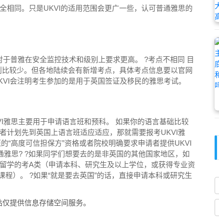
全相同。只是UKVI的适用范围会更广一些，认可普通雅思的
思考点相对于普雅在安全监控技术和级别上要求更高。 ?考点不相同 目
点则比较少。但各地陆续会有新增考点，具体考点信息要以官网
UKVI会注明考生参加的是用于英国签证及移民的雅思考试。
UKVI雅思主要用于申请语言班和预科。 如果你的语言基础比较
者计划先到英国上语言班适应适应，那就需要报考UKVI雅
签证的“高度可信担保方”资格或者院校明确要求申请者提供UKVI
普通雅思? ?如果同学们想要去的是非英国的其他国家地区，如
留学的考A类（申请本科、研究生及以上学位，或获得专业资
程）。 ?如果“就是要去英国”的话，直接申请本科或研究生
站仅提供信息存储空间服务。