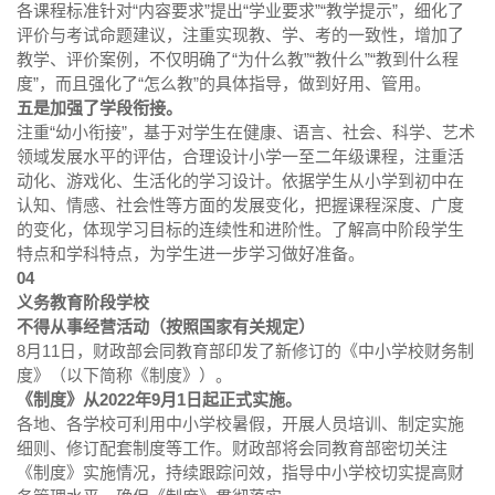
各课程标准针对“内容要求”提出“学业要求”“教学提示”，细化了
评价与考试命题建议，注重实现教、学、考的一致性，增加了
教学、评价案例，不仅明确了“为什么教”“教什么”“教到什么程
度”，而且强化了“怎么教”的具体指导，做到好用、管用。
五是加强了学段衔接。
注重“幼小衔接”，基于对学生在健康、语言、社会、科学、艺术
领域发展水平的评估，合理设计小学一至二年级课程，注重活
动化、游戏化、生活化的学习设计。依据学生从小学到初中在
认知、情感、社会性等方面的发展变化，把握课程深度、广度
的变化，体现学习目标的连续性和进阶性。了解高中阶段学生
特点和学科特点，为学生进一步学习做好准备。
04
义务教育阶段学校
不得从事经营活动（按照国家有关规定）
8月11日，财政部会同教育部印发了新修订的《中小学校财务制
度》（以下简称《制度》）。
《制度》从2022年9月1日起正式实施。
各地、各学校可利用中小学校暑假，开展人员培训、制定实施
细则、修订配套制度等工作。财政部将会同教育部密切关注
《制度》实施情况，持续跟踪问效，指导中小学校切实提高财