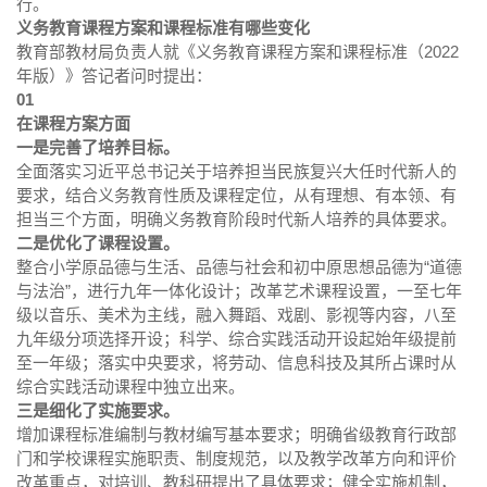
行。
义务教育课程方案和课程标准有哪些变化
教育部教材局负责人就《义务教育课程方案和课程标准（2022
年版）》答记者问时提出：
01
在课程方案方面
一是完善了培养目标。
全面落实习近平总书记关于培养担当民族复兴大任时代新人的
要求，结合义务教育性质及课程定位，从有理想、有本领、有
担当三个方面，明确义务教育阶段时代新人培养的具体要求。
二是优化了课程设置。
整合小学原品德与生活、品德与社会和初中原思想品德为“道德
与法治”，进行九年一体化设计；改革艺术课程设置，一至七年
级以音乐、美术为主线，融入舞蹈、戏剧、影视等内容，八至
九年级分项选择开设；科学、综合实践活动开设起始年级提前
至一年级；落实中央要求，将劳动、信息科技及其所占课时从
综合实践活动课程中独立出来。
三是细化了实施要求。
增加课程标准编制与教材编写基本要求；明确省级教育行政部
门和学校课程实施职责、制度规范，以及教学改革方向和评价
改革重点，对培训、教科研提出了具体要求；健全实施机制，