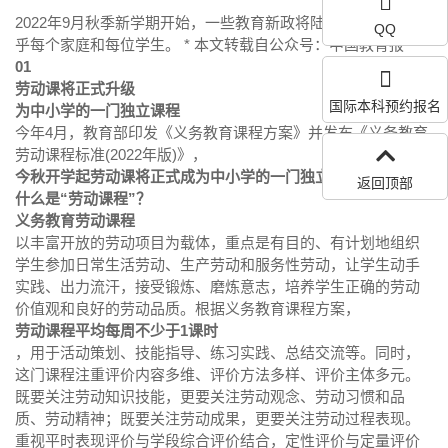
2022年9月秋季新学期开始，一些教育新政将陆续落地施行，关
QQ
乎每个家庭和每位学生。 * 本文转载自公众号：中国教育报
01
劳动课将正式升级
国际本科预约报名
为中小学的一门独立课程
今年4月，教育部印发《义务教育课程方案》并发布《义务教育
劳动课程标准(2022年版)》，
今秋开学起劳动课将正式成为中小学的一门独立课程。
返回顶部
什么是“劳动课程”？
义务教育劳动课程
以丰富开放的劳动项目为载体，重点是有目的、有计划地组织
学生参加日常生活劳动、生产劳动和服务性劳动，让学生动手
实践、出力流汗，接受锻炼、磨炼意志，培养学生正确的劳动
价值观和良好的劳动品质。根据义务教育课程方案，
劳动课程平均每周不少于1课时
，用于活动策划、技能指导、练习实践、总结交流等。同时，
这门课程注重评价内容多维、评价方法多样、评价主体多元。
既要关注劳动知识技能，更要关注劳动观念、劳动习惯和品
质、劳动精神；既要关注劳动成果，更要关注劳动过程表现。
重视平时表现评价与学段综合评价结合，定性评价与定量评价