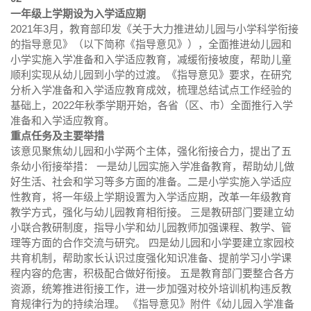
一年级上学期设为入学适应期
2021年3月，教育部印发《关于大力推进幼儿园与小学科学衔接
的指导意见》（以下简称《指导意见》），全面推进幼儿园和
小学实施入学准备和入学适应教育，减缓衔接坡度，帮助儿童
顺利实现从幼儿园到小学的过渡。《指导意见》要求，在研究
分析入学准备和入学适应教育成效，梳理总结试点工作经验的
基础上，2022年秋季学期开始，各省（区、市）全面推行入学
准备和入学适应教育。
重点任务及主要举措
该意见聚焦幼儿园和小学两个主体，强化衔接合力，提出了五
条幼小衔接举措： 一是幼儿园实施入学准备教育，帮助幼儿做
好生活、社会和学习等多方面的准备。二是小学实施入学适应
性教育，将一年级上学期设置为入学适应期，改革一年级教育
教学方式，强化与幼儿园教育相衔接。 三是教研部门要建立幼
小联合教研制度，指导小学和幼儿园教师加强课程、教学、管
理等方面的合作交流与研究。 四是幼儿园和小学要建立家园校
共育机制，帮助家长认识过度强化知识准备、提前学习小学课
程内容的危害，积极配合做好衔接。 五是教育部门要整合各方
资源，统筹推进衔接工作，进一步加强对校外培训机构违反教
育规律行为的持续治理。 《指导意见》附件《幼儿园入学准备