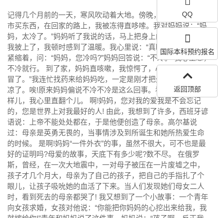
QQ
记得几个月前的一天，寒风吹动着大地。傍晚，我和妈妈去超
市买东西，在回家的路上，我被冻得直哆嗦。我对妈妈说：“妈
妈，太冷了。”妈妈听了我说的话，马上把身上的外衣脱下，给
我披上了，我顿时感到了温暖。我心里说：“真暖和!”我见妈妈
国际本科预约报名
紧缩着，问：“妈妈，您冷吗?”妈妈回答说：“不冷。”我心里想，
不冷就行。 到了家，妈妈直咳嗽，我惊愕了，心想：“一定是感
冒了。”我连忙找药来给妈妈吃，一定是刚才把外及披给我时着
返回顶部
凉了。唉!原来妈妈偏说不冷不冷是这么回事。看到痛楚难受的
样儿，我心里直翻个儿。 啊!妈妈，您对我的爱我是不会忘记
的，您是世界上对我最好的人! 由此，我想到了许多，西班牙谚
语说：上帝不能处处都在，于是他便创造了母亲。高尔基说
过：母亲是英勇无畏的，当事情涉及到所诞生和她所热爱生命
的时候。 是啊!妈妈“一件外衣”的事，虽然不很大，可不也是最
好的证明吗?母爱的故事，天底下有多少呢?数不尽。 在俄罗
斯，曾经，在一次大地震中，一对母子被压在一片废墟之中，
孩子才几个月大，母亲为了自己的孩子，把自己的手指扎了个
眼儿，让孩子吸吮她的血活了下来。当人们发现她们母女二人
时，看到死去的母亲都哭了! 我又想到了一个小故事：一个青年
向女孩求婚，女孩对他说：“你能把你妈妈的心挖出来给我，我