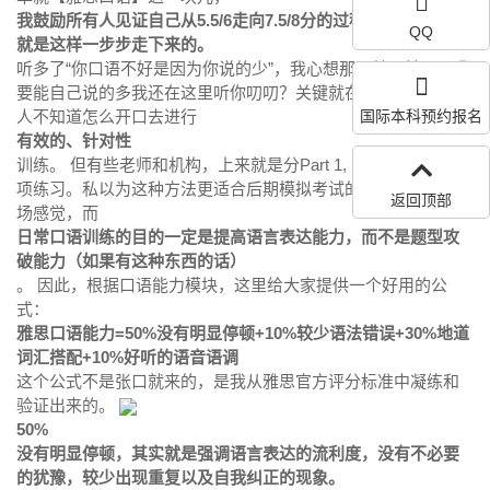
我鼓励所有人见证自己从5.5/6走向7.5/8分的过程，因为我自己
QQ
就是这样一步步走下来的。
听多了“你口语不好是因为你说的少”，我心想那不就是扯淡，我
要能自己说的多我还在这里听你叨叨？关键就在于，我们很多
人不知道怎么开口去进行
国际本科预约报名
有效的、针对性
训练。 但有些老师和机构，上来就是分Part 1, Part 2和Part 3专
项练习。私以为这种方法更适合后期模拟考试的学生去提高考
返回顶部
场感觉，而
日常口语训练的目的一定是提高语言表达能力，而不是题型攻
破能力（如果有这种东西的话）
。 因此，根据口语能力模块，这里给大家提供一个好用的公
式：
雅思口语能力=50%没有明显停顿+10%较少语法错误+30%地道
词汇搭配+10%好听的语音语调
这个公式不是张口就来的，是我从雅思官方评分标准中凝练和
验证出来的。
50%
没有明显停顿，其实就是强调语言表达的流利度，没有不必要
的犹豫，较少出现重复以及自我纠正的现象。