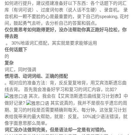
如何进行提升，建议搭建准备好以下东西：各个话题下的词汇
库（有词可说）、过度词句表（说人话不生硬）、录音机。 录
音机和一颗不要脸的心是最重要的，录下自己的speaking, 花时
间，鼓起勇气去听，去分析自己的答案和弱点。
仅仅是思考如何跑得更好，没办法帮助你真正跑好马拉松，你
得去跑
。
30%地道词汇搭配，其实就是要求能够运用
任何话题下
的
复杂
词汇，同时强调
惯用语、动词词组、正确的搭配
。相对应的准备方法：背，反反复复地背，用艾宾浩斯遗忘曲
线去背。 首先我会准备好学习和复习的词汇内容，比如?
其次，我会在【艾宾浩斯遗忘曲线复习计划表】中
做好记录?
其实说真的，我并不是很在乎遗忘的周
期、复习的时段是否需要精确到每天、每分钟。这张复习计划
表给我带来的最大帮助，就是：反复。 10%减少语法错误，就
像字面意思那么简单。
词汇没办法做到完美，但是语法却一定是有对错的。