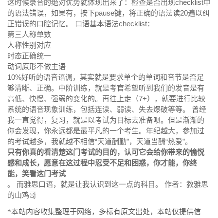
这时候录音的绝对优势就体现出来了：检查是否出现checklist中
的语法错误，如果有，按下pause键，将正确的语法读20遍以纠
正错误的口腔记忆。 口语基本语法checklist：
第三人称单数
人称性别对应
时态正确统一
动词原形不做主语
10%好听的语音语调，其实就是要求单个的单词和音节是否足
够清晰、正确。中阶训练，就是考官希望听到我们的发音是有
高低、快慢、强弱的变化的。再往上走（7+），就要进行比较
系统的语音现象训练，包括连读、弱读、失去爆破等等。 曾经
我一直觉得，复习，就是以考试为目标去准备呗。但是渐渐的
你会发现，你永远都是最平凡的一个考生。年纪越大，参加过
的考试越多，我就越不相信“天道酬勤”，天道当酬“热爱”。
只有你真的看清楚这门考试的目的，认可它会给你带来的愉悦
感和成长，愿意在这过程中忍受不足和困惑，你才能，你终
能，笑看这门考试
。 而雅思口语，就是让我认识到这一点的科目。 作者：教雅思
的山鸡哥
*本站内容收集整理于网络，多标有原文出处，本站仅提供信