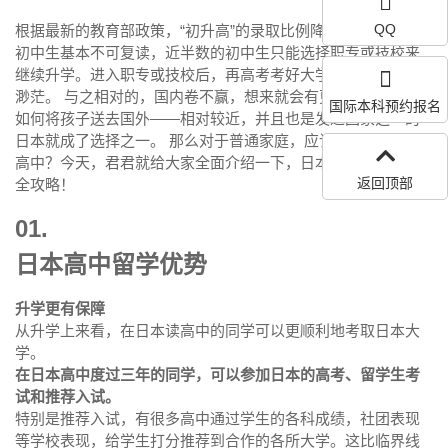
QQ
根据最新的教育部政策，“初升高”的录取比例降为50%，再加上
初中生基本不可复读，近半数的初中生只能选择职专或技校来
继续升学。进入职专或技校后，再高考考好大学的机会就会很
渺茫。 与之相对的，国内卷不赢，想来就会有更多的家长考虑
国际本科预约报名
如何将孩子送去国外——相对较近，并且也是发达国家之一的
日本就成了选择之一。 那么对于普通家庭，应该如何选择日本
高中？今天，君君就给大家全面介绍一下，日本高中留学申请
返回顶部
全攻略！
01.
日本高中留学优势
升学更有保障
从升学上来看，在日本读高中的同学可以更顺利地考取日本大
学。
在日本高中度过三年的同学，可以参加日本的高考、留学生考
试和推荐入试。
特别是推荐入试，有很多高中通过学生的各科成绩，社团表现
等学校表现，给学生打分推荐到合作的各所大学。这比临界线