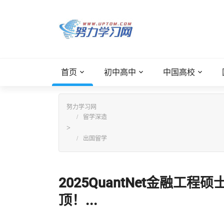
首页
初中高中
中国高校
努力学习网
留学深造
>
出国留学
2025QuantNet金融
顶！...