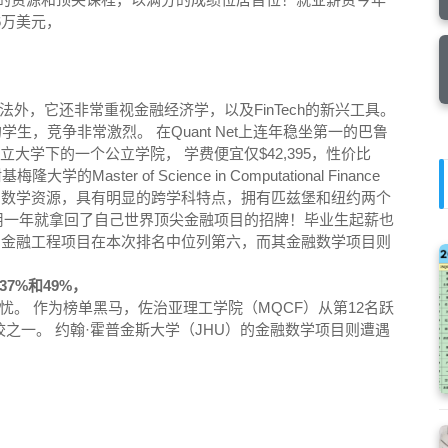
6万美元，
外，它还非常重视金融经济学，以及FinTech的新兴工具。
学生，竞争非常激烈。 在Quant Net上连年稳坐第一的巴鲁
大学下的一个公立学院， 学费便宜仅$42,395，性价比
ter of Science in Computational Finance
算机和数学资源，具有明显的跨学科特点，拥有匹兹堡和纽约两个
用一年就拿回了自己世界顶尖金融项目的招牌！毕业生起薪也
学的金融工程项目在本次排名中位列第六，而其金融数学项目则
7%和49%，
。 作为榜单黑马，佐治亚理工学院（MQCF）从第12名跃
校之一。 约翰·霍普金斯大学（JHU）的金融数学项目则遭遇