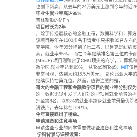
也创下新高，从去年的24万美元上涨到今年的近2
毕业生就业率高达95%.
普林斯顿的MFin
项目时长为2年
，除了传授最核心的金融工程，数据科学和计算方法
该项目每年在1000多名申请者中只招收35名左右的
克学院，今年99分降到了第二名，巴鲁克是纽约市立
高，就业率95%。 而在今年继续排名第三位的卡耐基梅隆大学的Mas
(MSCF) 项目则整合了CMU顶尖的商学，计
教学区,就业率达到89%。 从Top9到Top5，
MIT
仅
非常可观，达到大约15.5万美元。 哥伦比亚大
继续保持在第九位。然而，值得注意的是，
哥大的金融工程和金融数学项目的就业率分别仅为3
这一数据无疑引发了人们对这些项目就业前景的担忧
升至第8名，以93%的就业率跻身就业前景最优院
滑铁卢，去年排在TOP15，
今年直接跌出了榜单。
申请准备和注意事项
申请这些专业的同学需要做哪些准备和注意事项：
学科背景与课程设置：