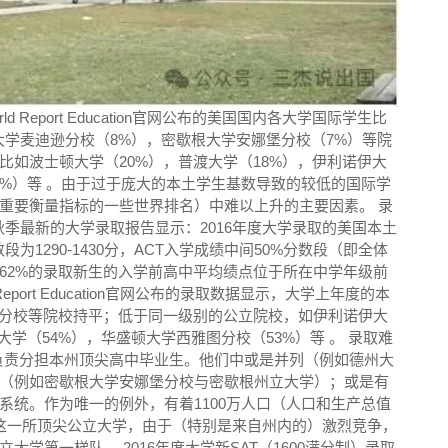
orld Report Education官网公布的美国国内各大学国际学生比
大学麦迪逊分校（8%），密歇根大学安娜堡分校（7%）等院
如波士顿大学（20%），普渡大学（18%），伊利诺伊大
5%）等 。由于过于庞大的本土学生基数导致的较低的国际学
重要衡量指标的一些世界排名）中难以上升的主要因素。 录
秋季最新的大学录取报告显示：2016年度大学录取的美国本土
数段为1290-1430分，ACT入学成绩中间50%分数段（即全体
分。62%的录取新生的入学前高中平均绩点位于所在中学年级前
rld Report Education官网公布的录取数据显示，大学上年度的本
大学麦迪逊分校等院校持平；低于同一级别的公立院校，如伊利诺伊大
大学（54%），华盛顿大学西雅图分校（53%）等 。 录取难
员负责分担本州顶尖高中毕业生。他们中或是并列（例如德州大
（例如密歇根大学安娜堡分校与密歇根州立大学）；或是有
系统。作为唯一的例外，有着1100万人口（人口和生产总值
这一所顶尖公立大学，由于（特别是来自州内的）激烈竞争，
学第一梯队。 2016年度大学新SAT（1600满分制）录取