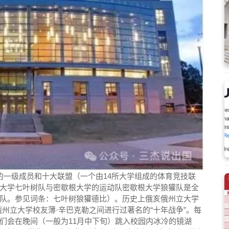
一级成员和十大联盟（一个由14所大学组成的体育竞技联
大学七叶树队与密歇根大学的运动队密歇根大学狼獾队是全
队。参见词条：七叶树狼獾德比）。历史上俄亥俄州立大学
州立大学校友薄·辛巴克勒之间进行过著名的“十年战争”。每
们会在晚间（一般为11月中下旬）跳入校园内冰冷的镜湖