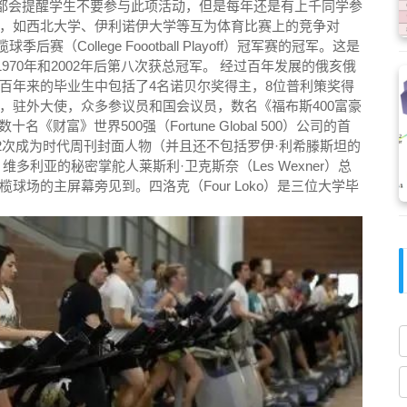
校方每年都会提醒学生不要参与此项活动，但是每年还是有上千同学参
，如西北大学、伊利诺伊大学等互为体育比赛上的竞争对
（College Foootball Playoff）冠军赛的冠军。这是
8年、1970年和2002年后第八次获总冠军。 经过百年发展的俄亥俄
百年来的毕业生中包括了4名诺贝尔奖得主，8位普利策奖得
，驻外大使，众多参议员和国会议员，数名《福布斯400富豪
名《财富》世界500强（Fortune Global 500）公司的首
12次成为时代周刊封面人物（并且还不包括罗伊·利希滕斯坦的
多利亚的秘密掌舵人莱斯利·卫克斯奈（Les Wexner）总
场的主屏幕旁见到。四洛克（Four Loko）是三位大学毕