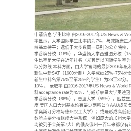
申请信息 学生比率 由2016-2017年US News & W
率显示，大学国际学生比率约为7%，与威斯康星
校基本持平；远低于大多数同一级别的公立院校，比
学香槟分校（16%），华盛顿大学西雅图分校（1
生比率是大学在近年排名（尤其是以国际学生率为
取分数线 本科方面，由大学官网的最新2016年度
新生中新SAT（1600分制）入学成绩25%–75%分
新生中排名第75%至第25%的学生）为28至32
10% 。 录取率 由2016-2017年US News & Wo
科acceptance rate为49%，与威斯康星
学香槟分校（66%），普渡大学（59%），匹兹堡
度 美国人口大州基本均有最少两所公立AAU成
学奥斯汀分校与德州农工大学）；或是形成高低配
数所主要分校组成大学系统，例如庞大的加州大学
均被列于全美第7大）的俄亥俄州一百年来都仅有
大学的标准化测试分数和平均绩点常年稳居全美公立大