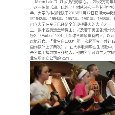
（“Mirror Lake”）以示决战的信心。尽管
与这一传统活动。此外七叶树队还和一些其他学校
手。大学的橄榄球队于2015年1月12日获得大学橄榄球季后赛
继1942年、1954年、1957年、1961年、196
州立大学在今天已经是全美规模最大的大学之一。
主，数十名奥运金牌得主；以及若干美国各州州长
榜》（Forbes 400）上全球各地最富有的人，以及数十
席执行官。毕业生自1933年第一次起至今，共计
画作额外上了两次）。 在大学收到毕业生捐款中，维
是名单上捐款前三多的人。他的名字可以在大学橄榄球
业生所创立公司的“杰作”。