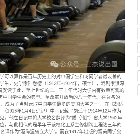
学可以算作是百年历史上的对中国学生和访问学者最友善的
，史学家陆懋德（1913年-1914年，硕士），戏剧家洪深
学生曾就读于此，至上世纪的二、三十年代时大学内有数量可观的
留美中国学生会的典型。至改革开放后的八十年代，在著名的
人，成为了当时录取中国学生最多的美国大学之一。 在《胡适
1915年1月4日追记）中，记载了胡适于1914年12月作为
。他在日记中将大学校名翻译为"倭（“俄”）省大学1942年
位。与此相似的是早年于该校化工系主修制陶工程达三年的
名译作为“渥海渥省立大学”。而在1917年出版的留美同学会