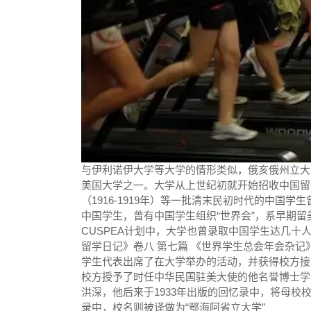
与伊利诺伊大学等大学的情形类似，俄亥俄州立大
美国大学之一。大学从上世纪初就开始招收中国留学生
（1916-1919年）等一批清末民初时代的中国
中国学生，曾有中国学生组织“世界会”，系早期
CUSPEA计划中，大学也曾录取中国学生达几十
留学日记》卷八 第七篇 《世界学生总会年会杂记》（
学生代表出席了在大学举办的活动，并获得校方接见
校方授予了时任中华民国驻美大使的他名誉博士学
洪深，他后来于1933年出版的回忆录中，将母校校
录中，校名则被译做为“鄂海阿省立大学”