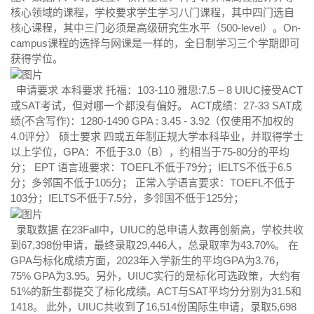
核心领域的课程，学校要求学生学习八门课程，其中四门选自
核心课程，其中三门必须是高级研究生水平（500-level）。On-
campus课程的选择与网课是一样的，全日制学习三个学期即可
获得学位。
申请要求 本科要求 托福：103-110 雅思:7.5 – 8 UIUC接受ACT
或SAT考试，但对哪一个都没有偏好。 ACT成绩：27-33 SAT成
绩(不含写作)：1280-1490 GPA : 3.45 - 3.92（仅使用不加权的
4.0评分） 硕士要求 四或五年制正规大学本科毕业，并取得学士
以上学位，GPA：不低于3.0（B），约相当于75-80分的平均
分； EPT 语言班要求：TOEFL不低于79分；IELTS不低于6.5
分；多邻国不低于105分； 正常入学语言要求：TOEFL不低于
103分；IELTS不低于7.5分，多邻国不低于125分；
录取数据 在23Fall中，UIUC的总申请人数再创新高，学校共收
到67,398份申请，最终录取29,446人，总录取率为43.70%。 在
GPA与标化成绩方面，2023年入学新生的平均GPA为3.76，
75% GPA为3.95。另外，UIUC实行的是标化可选政策，大约有
51%的新生都提交了标化成绩。ACT与SAT平均分分别为31.5和
1418。 此外，UIUC共收到了16,514份国际生申请，录取5,698