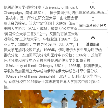
QQ
伊利诺伊大学-香槟分校（University of Illinois Urbana-
Champaign，简称UIUC）， 位于美国伊利诺伊州双子城厄巴纳
–香槟市，是一所公立研究型大学，由校董会管理， 受伊利诺伊
州议会的控制。该大学是“美国十大联盟（Big Ten）”创始成员，
国际本科预约报名
美国大学协会（AAU）成员，被誉为“公立常春藤”。也是公认的
“美国公立大学三巨头”之一。又因为它被玉米地包围，大家也常
戏称它为“玉米地大学”。 学校起源于1867年成立的伊利诺伊工
返回顶部
业大学；1885年，学校更名为伊利诺伊大学；1965年，伊利诺
伊大学芝加哥校区开放；1966年，伊利诺伊大学重组为厄巴纳-
香槟分校、芝加哥环形分校和医疗中心分校；1982年，芝加哥
环形分校和医疗中心分校合并伊利诺伊大学芝加哥分校
（University of Illinois Chicago，UIC）；1995年，伊利诺伊大
学收购桑加蒙州立大学成为伊利诺伊大学斯普林菲尔德分校
（University of Illinois Springfield，UIS）。伊利诺伊大学厄巴
纳-香槟分校在2024泰晤士高等教育世界大学排名中位列第42
位。