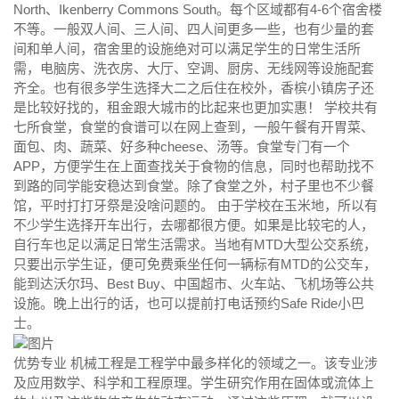
North、Ikenberry Commons South。每个区域都有4-6个宿舍楼
不等。一般双人间、三人间、四人间更多一些，也有少量的套
间和单人间，宿舍里的设施绝对可以满足学生的日常生活所
需，电脑房、洗衣房、大厅、空调、厨房、无线网等设施配套
齐全。也有很多学生选择大二之后住在校外，香槟小镇房子还
是比较好找的，租金跟大城市的比起来也更加实惠！ 学校共有
七所食堂，食堂的食谱可以在网上查到，一般午餐有开胃菜、
面包、肉、蔬菜、好多种cheese、汤等。食堂专门有一个
APP，方便学生在上面查找关于食物的信息，同时也帮助找不
到路的同学能安稳达到食堂。除了食堂之外，村子里也不少餐
馆，平时打打牙祭是没啥问题的。 由于学校在玉米地，所以有
不少学生选择开车出行，去哪都很方便。如果是比较宅的人，
自行车也足以满足日常生活需求。当地有MTD大型公交系统，
只要出示学生证，便可免费乘坐任何一辆标有MTD的公交车，
能到达沃尔玛、Best Buy、中国超市、火车站、飞机场等公共
设施。晚上出行的话，也可以提前打电话预约Safe Ride小巴
士。
优势专业 机械工程是工程学中最多样化的领域之一。该专业涉
及应用数学、科学和工程原理。学生研究作用在固体或流体上