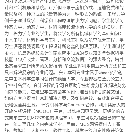
的力以及这些物体产生的动态运动。通过这些原理，就可以设
计和控制机器和系统。包括但不限于施加负载、运输物质和能
量以及将一种形式的能量转换为另一种形式的系统。 工程力学
侧重于通过数学、科学和工程原理解决力学问题。学生将学习
静态力学、动态力学、材料强度和流体动力学的构建模块。作
为工程力学专业的学生，将会学习所有机械科学的基础知识：
土木工程、材料科学与工程、机械工程以及航空航天工程。学
习生涯还将强调现代工程设计所必需的物理原理。 学生通过将
金融、信息系统和会计等商业应用领域的专业知识与数据科学
技能（包括收集、管理、分析和交流数据）的强大整合，培养
出高要求工作所需的关键技能. 毕业生将利用商业分析方法和工
具来解决复杂的商业问题。 会计本科专业隶属于Gies商学院，
是中国本科学生学习会计的绝佳大学，专业排名在全美公立大
学中排名第2。会计课程的学习会帮助学生培养分析和解决财务
问题的能力，在这里学生将会学习如何准备和评估财务文档，
如何向客户提供信息和解决方案，及如何高效、有效和合乎道
德地运营其业务。 计算机科学与Coursera合作，利用其庞大的
开放在线课程（MOOC）平台，以比校园更灵活、更经济的方
式向学生提供MCS学位的课程学习，学生可以根据自己的情况
在一年甚至几年之内完成学业。目前，MCS网课提供人工智
能、数据库、人机交互、软件工程、科学计算和高性能计算等