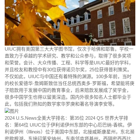
UIUC拥有美国第三大大学图书馆，仅次于哈佛和耶鲁。学校一
直致力于卓越的学术研究、教学和公众参与，取得了很多奖项
和荣誉。会计、大众传播、工程、科学等是UIUC最好的学科，
并且校友和教授中有30位获得诺贝尔奖，25位获得普利策奖。
不仅如此，UIUC与中国还有着特殊的渊源。100多年前，当时
的校长爱德华·詹姆斯致信当任总统西奥多·罗斯福，希望能将庚
子赔款用于发展中国的教育事业，后来赔款发展成了奖学金，
很多中国学生也得以留美深造。国内外很多知名人士都毕业于
此，包括我们熟知的数学家华罗庚和著名导演李安等。
2024 U.S.News全美大学排名：第35位 2024 QS 世界大学排
名：第64位 UIUC位于伊利诺伊州东部的中心厄巴纳-香槟。伊
利诺伊州（Illinois）位于美国中东部，北接威斯康星州，东北濒
密歇根湖，东接印第安纳州，东南邻肯塔基州，西隔密西西比