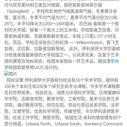
河与密苏里州和艾奥瓦州相望，首府是斯普林菲尔德
（Springfield）。学校所处地的气候属温带气候，冬季寒冷多
雪，夏炎热。冬季平均气温为3℃；夏季平均气温分别为21和
25℃。年平均降水为1200～1600毫米。 厄巴纳-香槟是一个很
村的大学城，挨着一个高大上的玉米地。学校距离芝加哥、印
第安纳波利斯、圣路易斯都非常近，车程上只需1-3个小时左
右。而且，学校还设有自己的机场——Willard Airport，直飞芝
加哥、达拉斯、拉斯维加斯等地。 此外，伊利诺伊大学厄香槟
分校是美国最美丽的大学校园之一，以风景优美，及富于艺术
感的建筑及地标闻名，校园本身就似一件艺术品。据说
清华大
学
校园就是参照UIUC设计的。
院校设置 伊利诺伊大学香槟分校设有16个学术学院，提供有
150多个本科生和100多个研究生和专业课程。许多学术课程都
名列世界前茅。 包括农业、消费与环境科学学院，应用健康科
学学院，吉斯商学院，教育学院，工程学院，美术与应用艺术
学院，通识教育学院，研究生院，劳动与劳动关系学院，法学
院，文理学院，信息科学学院，传媒学院，卡尔伊利诺伊医学
院，社会工作学院，兽医学院。 校园生活 本科的宿舍楼有四个
部分组成，Urbana North、Urbana South、Ikenberry Commons