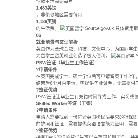
伦敦生活需要每月
1,483英镑
，非伦敦地区需要每月
1,136英镑
的生活费。
Source:gov.uk 
06
就业前景与签证解析
英国作为全球金融、科技、文化中心，为国际学生
为留学生留英就业创造了极大便利。
S
PSW签证（毕业生工作签证）
?申请条件
在英国完成学士、硕士学位后可申请留英工作2年，博
结束后6个月内申请，需提供毕业证明，无需提供工作o
?签证优势
PSW签证让毕业生有充裕时间寻找工作、实习或
Skilled Worker签证（工签）
?申请条件
申请人需要找到一份符合英国移民局要求的担保职
的护照和签证；需要提供英语语言能力证明；需要
?签证优势
持有Tier 2签证的留学生可以在英国长期工作，