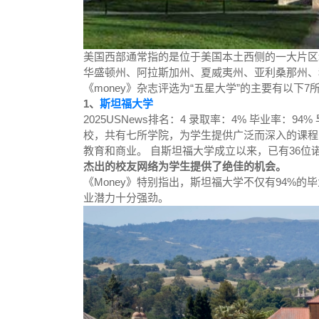
美国西部通常指的是位于美国本土西侧的一大片区
华盛顿州、阿拉斯加州、夏威夷州、亚利桑那州、
《money》杂志评选为“五星大学”的主要有以下7
1、
斯坦福大学
2025USNews排名：4
录取率：4%
毕业率：94%
校，共有七所学院，为学生提供广泛而深入的课程
教育和商业。 自斯坦福大学成立以来，已有36位
杰出的校友网络为学生提供了绝佳的机会。
《Money》特别指出，斯坦福大学不仅有94%
业潜力十分强劲。