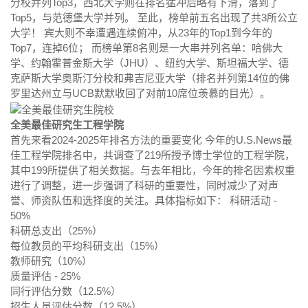
分校并列Top3，西北大学则在排名猛冲后略有下滑，落到了
Top5，与范德堡大学并列。 至此，榜单前五名出现了共3所公立
大学！ 宾大则不幸遭遇连续俯冲，从23年的Top1到今年的
Top7，连掉6位； 而榜单第8名则是一大串并列名单：哈佛大
学、约翰霍普金斯大学（JHU）、纽约大学、斯坦福大学、德
克萨斯大学奥斯汀分校和弗吉尼亚大学（排名并列第14位的佛
罗里达州立与UCB默默收回了对前10席位羡慕的目光）。
全美最佳研究生工程学院
首先来看2024-2025年排名方法的重要变化 今年的U.S.News最
佳工程学院排名中，共调查了219所授予博士学位的工程学院，
其中199所提供了相关数据。与去年相比，今年的排名因素权重
进行了调整，进一步强调了科研的重要性，同时减少了对声
誉、师资队伍和选择度的关注。具体指标如下： 科研活动 -
50%
科研总支出（25%）
每位教员的平均科研支出（15%）
教师研究（10%）
质量评估 - 25%
同行评估分数（12.5%）
招生人员评估分数（12.5%）