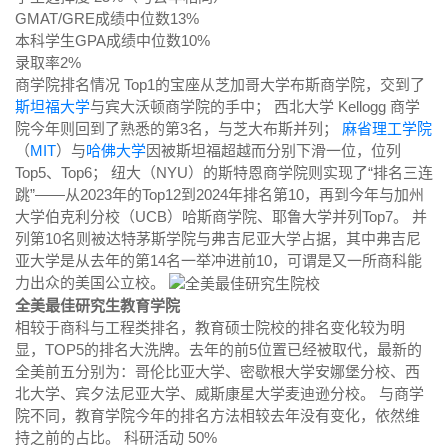
GMAT/GRE成绩中位数13%
本科学生GPA成绩中位数10%
录取率2%
商学院排名情况 Top1的宝座从芝加哥大学布斯商学院，交到了
斯坦福大学
与宾大沃顿商学院的手中； 西北大学 Kellogg 商学
院今年则回到了熟悉的第3名，与芝大布斯并列；
麻省理工学院
（
MIT
）与
哈佛大学
因被斯坦福超越而分别下滑一位，位列
Top5、Top6； 纽大（NYU）的斯特恩商学院则实现了“排名三连
跳”——从2023年的Top12到2024年排名第10，再到今年与加州
大学伯克利分校（UCB）哈斯商学院、耶鲁大学并列Top7。 并
列第10名则被达特茅斯学院与弗吉尼亚大学占据，其中弗吉尼
亚大学是从去年的第14名一举冲进前10，可谓是又一所商科能
力出众的美国公立校。
全美最佳研究生教育学院
相较于商科与工程类排名，教育硕士院校的排名变化较为明
显，TOP5的排名大洗牌。去年的前5位置已经被取代，最新的
全美前五分别为：哥伦比亚大学、密歇根大学安娜堡分校、西
北大学、宾夕法尼亚大学、威斯康星大学麦迪逊分校。 与商学
院不同，教育学院今年的排名方法相较去年没有变化，依然维
持之前的占比。 科研活动 50%