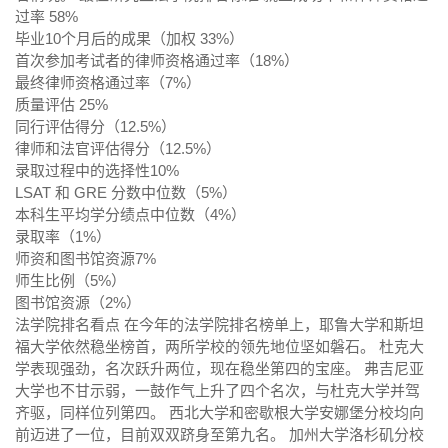
过率 58%
毕业10个月后的成果（加权 33%）
首次参加考试者的律师资格通过率（18%）
最终律师资格通过率（7%）
质量评估 25%
同行评估得分（12.5%）
律师和法官评估得分（12.5%）
录取过程中的选择性10%
LSAT 和 GRE 分数中位数（5%）
本科生平均学分绩点中位数（4%）
录取率（1%）
师资和图书馆资源7%
师生比例（5%）
图书馆资源（2%）
法学院排名看点 在今年的法学院排名榜单上，耶鲁大学和斯坦
福大学依然稳坐榜首，两所学校的领先地位坚如磐石。 杜克大
学表现强劲，名次跃升两位，现在稳坐第四的宝座。 弗吉尼亚
大学也不甘示弱，一鼓作气上升了四个名次，与杜克大学并驾
齐驱，同样位列第四。 西北大学和密歇根大学安娜堡分校均向
前迈进了一位，目前双双跻身至第九名。 加州大学洛杉矶分校