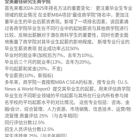
全美最佳研究生商学院
首先来看2024-2025年排名方法的重要变化： 更注重毕业生专业
领域的就业情况 在全职MBA项目“最佳商学院”排名中，更加注
重毕业生的毕业后薪资表现。新增了一项排名因素，该因素通
过各商学院毕业生在不同行业中的起始薪资与其他商学院进行
比较，反映出薪酬对于潜在商科学生的重要性，同时也更全面
地衡量了商学院对其毕业生起薪的影响程度。 新增专业行业的
毕业生薪资表现 就业成功率占比50%
毕业时的就业率(加权后为7%，去年为10%)。
毕业后三个月的就业率(13%，去年为20%)。
平均起薪和奖金(20%，不变)
专业薪资(10%，新指标)
多年来，商学院一直按照MBA CSEA的标准，按专业向《U.S.
News & World Report》提交其毕业生的起薪，用来评估商学院
毕业生在不同职业领域的平均起薪与其所在行业内所有参与排
名学校的平均起薪水平的对比情况。 这些专业包括：咨询、金
融/会计、综合管理、人力资源、市场销售、信息技术、运营/物
流管理 质量评估 25% （与去年相同）
同行评估分数12.5%
招生人员评估分数12.5%
学生选择度 25%（与去年相同）