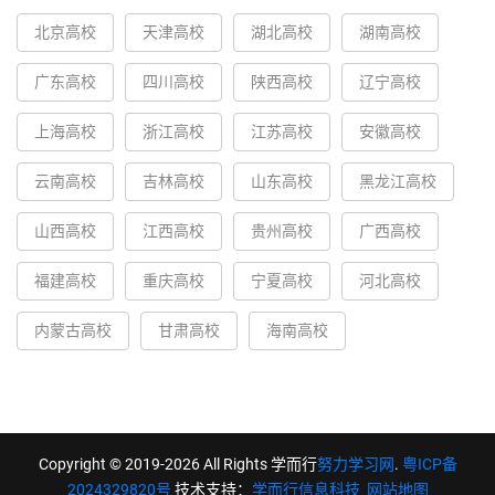
北京高校
天津高校
湖北高校
湖南高校
广东高校
四川高校
陕西高校
辽宁高校
上海高校
浙江高校
江苏高校
安徽高校
云南高校
吉林高校
山东高校
黑龙江高校
山西高校
江西高校
贵州高校
广西高校
福建高校
重庆高校
宁夏高校
河北高校
内蒙古高校
甘肃高校
海南高校
Copyright © 2019-2026 All Rights 学而行
努力学习网
.
粤ICP备
2024329820号
技术支持：
学而行信息科技
网站地图