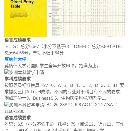
语言成绩要求
IELTS：总分6.5-7（小分不低于6） TOEFL：总分90-94 PTE：
总分64-65分，单项不低于54分
莫纳什大学
莫纳什大学对国际学生全年开放申请，招满为止。
学科成绩要求
按照等级标准换算（A*=6，A=5，B=4，C=3，D=2，E=1）要
求提交三门A-Level成绩，不同的专业对于科目有不同的要求，
例如理学士9、Business9.5、生物医学科学/药剂学1。
IB：26-33AP：6-8 ACT：24-27 SAT：
1160-1290
语言成绩要求
雅思：6.5（小分不低于6） 托福：79（阅读13，听力12，写作
21，口语18） PTE：58（小分50） 来源：柳橙留学