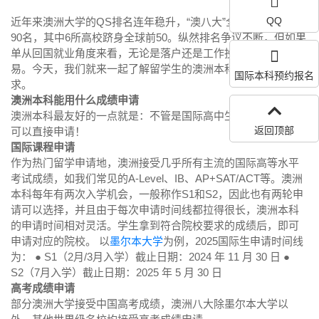
QQ
近年来澳洲大学的QS排名连年稳升，“澳八大”全部进入全球前
90名，其中6所高校跻身全球前50。纵然排名争议不断，但如果
单从回国就业角度来看，无论是落户还是工作投简历都更容
易。今天，我们就来一起了解留学生的澳洲本科留学申请要
国际本科预约报名
求。
澳洲本科能用什么成绩申请
澳洲本科最友好的一点就是：不管是国际高中生还是高考生都
返回顶部
可以直接申请！
国际课程申请
作为热门留学申请地，澳洲接受几乎所有主流的国际高等水平
考试成绩，如我们常见的A-Level、IB、AP+SAT/ACT等。澳洲
本科每年有两次入学机会，一般称作S1和S2，因此也有两轮申
请可以选择，并且由于每次申请时间线都拉得很长，澳洲本科
的申请时间相对灵活。学生拿到符合院校要求的成绩后，即可
申请对应的院校。 以
墨尔本大学
为例，2025国际生申请时间线
为： ● S1（2月/3月入学）截止日期：2024 年 11 月 30 日 ●
S2（7月入学）截止日期：2025 年 5 月 30 日
高考成绩申请
部分澳洲大学接受中国高考成绩，澳洲八大除墨尔本大学以