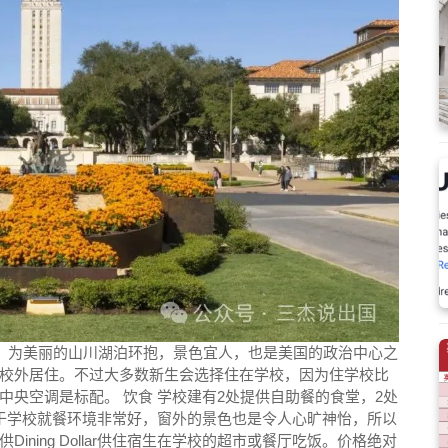
市，为美丽的山川湖泊环抱，景色宜人，也是美国的政治中心之
校外居住。不过大多数新生会选择住在学校，因为住学校比
央空调是标配。 饮食 学校建有2处提供自助餐的食堂，2处
于学校就餐环境非常好，窗外的景色也是令人心旷神怡，所以
ning Dollar供住宿生在学校的超市或餐厅吃饭。价格绝对