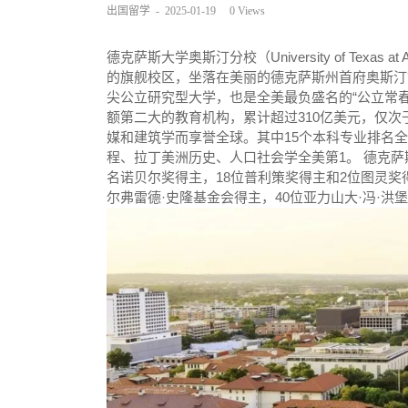
出国留学
-
2025-01-19
0
Views
德克萨斯大学奥斯汀分校（University of Texas a
的旗舰校区，坐落在美丽的德克萨斯州首府奥斯汀
尖公立研究型大学，也是全美最负盛名的“公立常春
额第二大的教育机构，累计超过310亿美元，仅次
媒和建筑学而享誉全球。其中15个本科专业排名全
程、拉丁美洲历史、人口社会学全美第1。 德克萨
名诺贝尔奖得主，18位普利策奖得主和2位图灵奖
尔弗雷德·史隆基金会得主，40位亚力山大·冯·洪