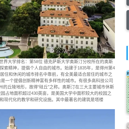
24 QS 世界大学排名：第58位 德克萨斯大学奥斯汀分校所在的奥斯
索精神，提倡个人自由的城市。始建于1835年，是得州第4
，居住和休闲的城市排名中靠前，有全美最适合居住的城市之
也是一个提倡创新精神富有多样性的城市。有很多高科技公司
州的丘陵地形，故得“硅丘”之称。奥斯汀在三大主要城市休斯
园占地面积超过430英亩，是美国大学中面积较大的校园之
和现代化的教学和研究设施。其中最著名的建筑是塔楼