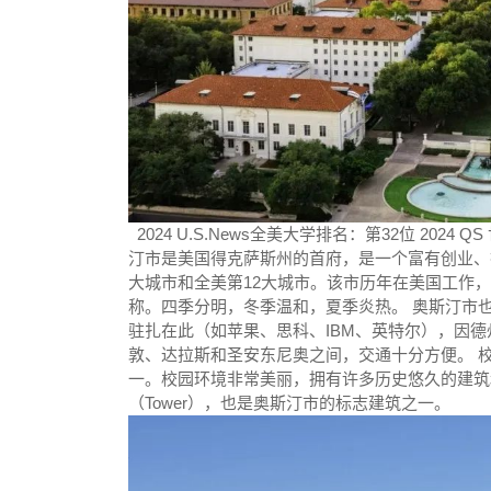
2024 U.S.News全美大学排名：第32位 20
汀市是美国得克萨斯州的首府，是一个富有创业、探
大城市和全美第12大城市。该市历年在美国工作
称。四季分明，冬季温和，夏季炎热。 奥斯汀市
驻扎在此（如苹果、思科、IBM、英特尔），因德
敦、达拉斯和圣安东尼奥之间，交通十分方便。 校
一。校园环境非常美丽，拥有许多历史悠久的建筑
（Tower），也是奥斯汀市的标志建筑之一。