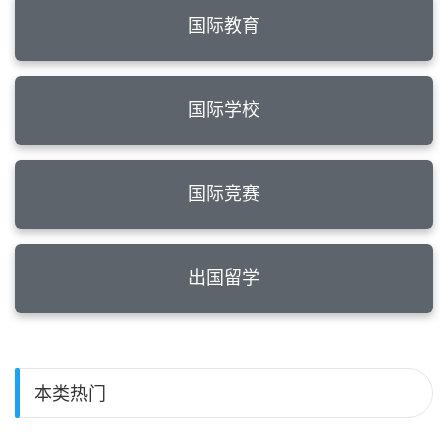
国际教育
国际学校
国际竞赛
出国留学
本类热门