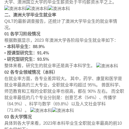
大学、澳洲国立大学的毕业生薪资处于平均薪资水平之上。
二、澳洲大学毕业生就业率
QILT的最新调查报告，还统计了澳洲大学毕业生的就业率情
况。
01 各学习阶段情况
根据数据显示，2023 年澳洲大学各阶段毕业生就业率如下：
• 本科毕业生：88.9%
• 授课型研究生：91.4%
• 研究型研究生：93.5%
整体来看，研究生的就业率还是高于本科学生。
02 各专业领域情况（本科）
在就业率方面，各专业差异较大。 其中，药学、康复和医学是
就业率最高的三大专业，全职就业率均超过 95%。 兽医科学、
师范教育和工程的全职就业率也很高，都在 90% 左右。 而全职
就业率最低的几个专业分别是：创意艺术（54%）、传播学
（64.9%）、科学与数学（69.8%）以及人文社会学科
（71.8%）。
03 各大学情况
具体到各大学来看，2023年本科毕业生全职就业率最高的前10