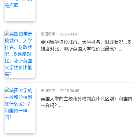
出国留学
-
2025-03-31
英国留学选校城市、大学排名、财政状况...多
维度对比，哪所英国大学性价比最高？...
出国留学
-
2025-06-05
美国大学的主校和分校到底什么区别？和国内
一样吗？...