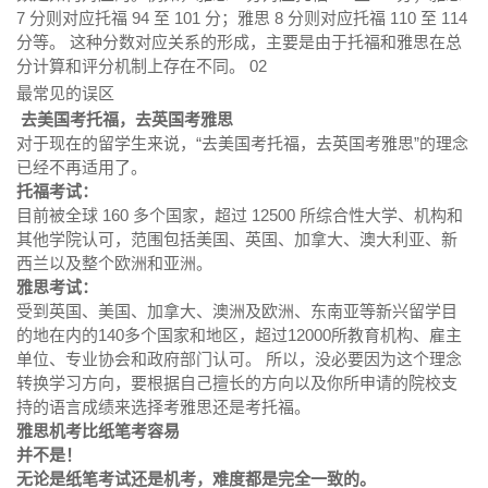
7 分则对应托福 94 至 101 分；雅思 8 分则对应托福 110 至 114
分等。 这种分数对应关系的形成，主要是由于托福和雅思在总
分计算和评分机制上存在不同。 02
最常见的误区
去美国考托福，去英国考雅思
对于现在的留学生来说，“去美国考托福，去英国考雅思”的理念
已经不再适用了。
托福考试：
目前被全球 160 多个国家，超过 12500 所综合性大学、机构和
其他学院认可，范围包括美国、英国、加拿大、澳大利亚、新
西兰以及整个欧洲和亚洲。
雅思考试：
受到英国、美国、加拿大、澳洲及欧洲、东南亚等新兴留学目
的地在内的140多个国家和地区，超过12000所教育机构、雇主
单位、专业协会和政府部门认可。 所以，没必要因为这个理念
转换学习方向，要根据自己擅长的方向以及你所申请的院校支
持的语言成绩来选择考雅思还是考托福。
雅思机考比纸笔考容易
并不是！
无论是纸笔考试还是机考，难度都是完全一致的。