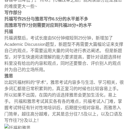
的难度更大一些~
写作部分
托福写作25分与雅思写作6.5分的水平差不多
而雅思写作7分则需要对应到托福28分+的水平
托福
托福调整后，考试长度由50分钟缩短到29分钟，新增加了
Academic Discussion题型，新题型不再需要大篇幅论证来支撑
自己的观点，不需要运用大量的词句进行表达阐述。 但是新题
型，对学生快速阅读理解的能力要求提高，要针对话题选择材
料里没有给出的内容和观点，同时还要整合、评价别人的观点
并为自己的立场所用。
雅思
比起托福材料的“学术”，雅思考试内容多与生活、学习相关，很
多词汇都是日常积累到的，真正复习的时候也比较容易上手。
所以如果不出国，在国内的话选择雅思会更加生活化，易上
手。 托福和雅思考试其实各有各的难点，托福考试入门难，掌
握考试特征有针对性地培训后，后期提分相对容易。而雅思入
门简单，越往高分越难，尤其是总分往7.5及以上，以及口语及
写作往7分及以上！