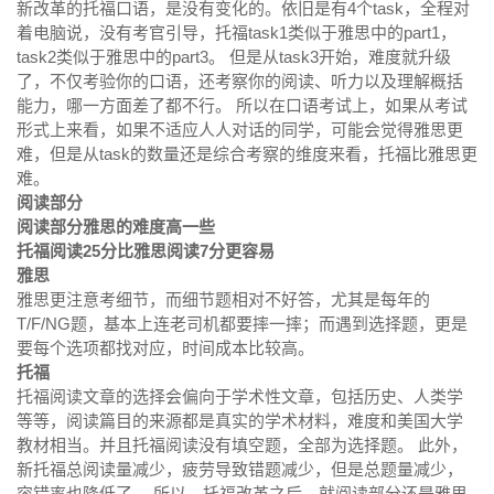
新改革的托福口语，是没有变化的。依旧是有4个task，全程对
着电脑说，没有考官引导，托福task1类似于雅思中的part1，
task2类似于雅思中的part3。 但是从task3开始，难度就升级
了，不仅考验你的口语，还考察你的阅读、听力以及理解概括
能力，哪一方面差了都不行。 所以在口语考试上，如果从考试
形式上来看，如果不适应人人对话的同学，可能会觉得雅思更
难，但是从task的数量还是综合考察的维度来看，托福比雅思更
难。
阅读部分
阅读部分雅思的难度高一些
托福阅读25分比雅思阅读7分更容易
雅思
雅思更注意考细节，而细节题相对不好答，尤其是每年的
T/F/NG题，基本上连老司机都要摔一摔；而遇到选择题，更是
要每个选项都找对应，时间成本比较高。
托福
托福阅读文章的选择会偏向于学术性文章，包括历史、人类学
等等，阅读篇目的来源都是真实的学术材料，难度和美国大学
教材相当。并且托福阅读没有填空题，全部为选择题。 此外，
新托福总阅读量减少，疲劳导致错题减少，但是总题量减少，
容错率也降低了。 所以，托福改革之后，就阅读部分还是雅思