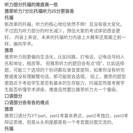
听力部分托福的难度高一些
雅思听力7分比托福听力25分更容易
托福
新改革的托福，听力的核心地位依然不倒！且没有很大变化。
不过因为听力部分的时长减少，预估大家的考试体验感会更
好。 内容上来说，未来的托福听力内容上大概率还是跟之前一
样，偏向学术。
雅思
雅思听力则更偏向生活化，比如问路，打电话，记电话号码人
名和地址，租房等。 但雅思听力的题目会有点“绕”，比如选择
题，可能三个选项的个别词都在录音里提到，如果你没有听完
整或者没有理解整句话，那可能就会选错。 综上，雅思的题型
更趋近于考验学生是否有基本的生存能力，托福显然是考察学
生能否听懂学术讲座，难度自然要比雅思听力大一个量级。
口语部分
口语部分各有各的难点
雅思
雅思口语分为3个part，part1考基本表达，part2考独白，part3考
辩证思维，但是从头到尾都是有一个考官面对面交流的。
托福