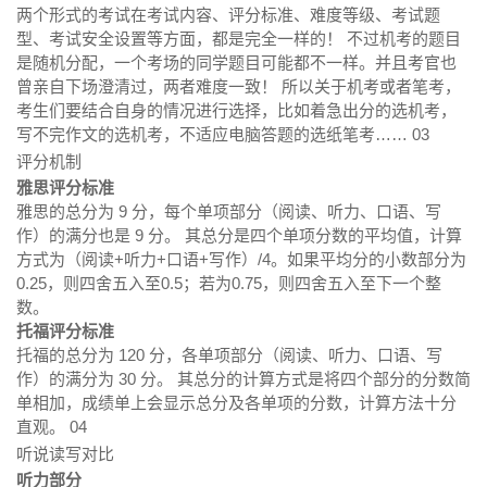
两个形式的考试在考试内容、评分标准、难度等级、考试题
型、考试安全设置等方面，都是完全一样的！ 不过机考的题目
是随机分配，一个考场的同学题目可能都不一样。并且考官也
曾亲自下场澄清过，两者难度一致！ 所以关于机考或者笔考，
考生们要结合自身的情况进行选择，比如着急出分的选机考，
写不完作文的选机考，不适应电脑答题的选纸笔考…… 03
评分机制
雅思评分标准
雅思的总分为 9 分，每个单项部分（阅读、听力、口语、写
作）的满分也是 9 分。 其总分是四个单项分数的平均值，计算
方式为（阅读+听力+口语+写作）/4。如果平均分的小数部分为
0.25，则四舍五入至0.5；若为0.75，则四舍五入至下一个整
数。
托福评分标准
托福的总分为 120 分，各单项部分（阅读、听力、口语、写
作）的满分为 30 分。 其总分的计算方式是将四个部分的分数简
单相加，成绩单上会显示总分及各单项的分数，计算方法十分
直观。 04
听说读写对比
听力部分