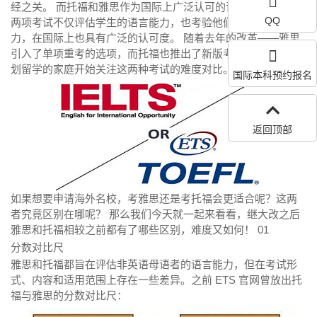
经之关。 而托福和雅思作为国际上广泛认可的语言能力测试，
QQ
两项考试不仅评估学生的语言能力，也考验他们的学术适应能
力，在国际上也具有广泛的认可度。 随着去年的改革——雅思
引入了单项重考的选项，而托福也推出了新版考试——许多计
划留学的家庭开始关注这两种考试的难度对比。
国际本科预约报名
返回顶部
如果想要申请海外名校，考雅思还是考托福会更适合呢？这两
者究竟区别在哪呢？ 那么我们今天就一起来看看，继大改之后
雅思和托福相较之前都有了哪些区别，难度又如何！ 01
分数对比尺
雅思和托福都旨在评估非英语母语者的语言能力，但在考试形
式、内容和适用范围上存在一些差异。之前 ETS 官网曾放出托
福与雅思的分数对比尺：