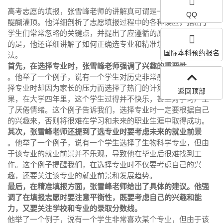
高考志愿的填报，张雪峰老师的讲解真可谓是一针见血，让人
QQ
醍醐灌顶。他详细剖析了志愿填报过程中的各种误区，指出了
学生们常常忽略的关键点，并提出了应遵循的原则。更为重要
的是，他还详细讲解了如何正确选专业和精准填报的具体方
国际本科预约报名
法。
首先，在选择专业时，张雪峰老师强调了兴趣的重要性
。他举了一个例子，说有一个学生对历史非常感兴趣，但在选
择专业时却因为家长的压力而选择了热门的计算机专业。结
返回顶部
果，在大学四年里，这个学生过得并不快乐，甚至对学习产生
了厌倦情绪。这个例子告诉我们，选择专业时一定要根据自己
的兴趣来，否则将很难在学习和未来的职业生涯中取得成功。
其次，张雪峰老师还提到了选专业时要考虑未来的就业前景
。他举了一个例子，说有一个学生选择了生物科学专业，但由
于该专业的就业前景并不乐观，导致他在毕业后很难找到工
作。这个例子提醒我们，在选择专业时不仅要考虑自己的兴
趣，还要关注该专业的就业前景和发展趋势。
最后，在精准填报方面，张雪峰老师给出了具体的建议。他强
调了在填报志愿时要注意平衡性，既要考虑自己的兴趣和能
力，又要关注学校和专业的录取分数线。
他举了一个例子，说有一个学生非常喜欢某个专业，但由于该