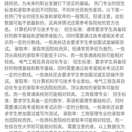
践经验，为未来的职业发展打下坚实的基础。 热门专业的招生
标准和录取率会因不同院校、不同年份而有所差异。以下是一
些热门专业的招生标准和录取率的一般情况，但请注意，这些
数据可能不是最新的，且具体情况还需参考各院校的官方信
息。 计算机科学与技术专业： 招生标准：通常要求学生具备较
好的数学基础和逻辑思维能力，同时需要通过高考或相关考试
达到一定的分数线。一些高校还会要求学生参加面试或编程测
试。 录取率：录取率因院校而异，但通常竞争较为激烈。一些
顶尖高校的录取率可能低于10%，而一些普通高校则可能相对
较高。 电气工程及其自动化专业： 招生标准：要求学生具备较
好的物理基础和数学基础，同时需要通过高考或相关考试达到
一定的分数线。一些高校还会要求学生参加面试或实验操作测
试。 录取率：与计算机科学与技术专业类似，电气工程及其自
动化专业的录取率也因院校而异。顶尖高校的录取率可能较
低，而一些普通高校则可能相对较高。 工商管理专业： 招生标
准：要求学生具备一定的数学、英语和管理学基础知识，同时
需要通过高考或相关考试达到一定的分数线。一些高校还会要
求学生参加面试或写作测试。 录取率：工商管理专业的录取率
也因院校而异。一些商科类院校的录取率可能相对较低，而一
些综合性大学则可能相对较高。 需要注意的是，以上数据仅为