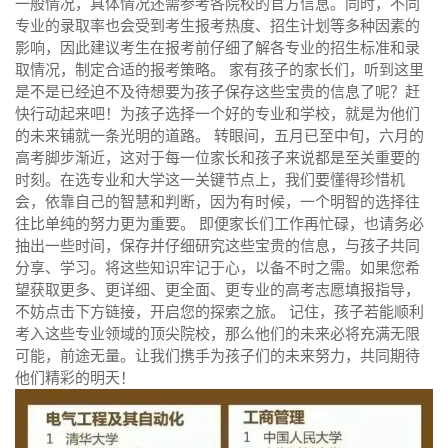
一般情况，具体情况还需参考各院校的官方信息。同时，不同
专业的录取率也会受到考生报考热度、招生计划等多种因素的
影响，因此建议考生在报考前仔细了解各专业的招生标准和录
取情况，制定合适的报考策略。 家有孩子的家长们，听到这里
是不是已经迫不及待想要为孩子保存这些宝贵的信息了呢？赶
快行动起来吧！为孩子选择一个好的专业和学校，就是为他们
的未来铺就一条光明的道路。 转眼间，五月已至中旬，六月的
高考脚步渐近，这对于每一位家长和孩子来说都是至关重要的
时刻。在选专业和大学这一关键节点上，我们要懂得珍惜机
会，依靠自己的智慧和判断，因为有时候，一个明智的选择往
往比单纯的努力更为重要。 即便家长们工作再忙碌，也请务必
抽出一些时间，保存并仔细研究这些宝贵的信息，与孩子共同
分享、学习。将这些知识牢记于心，以备不时之需。如果您希
望获取更多、更详细、更全面、更专业的高考志愿填报指导，
不妨点击下方链接，开启您的探索之旅。 记住，孩子若能顺利
考入这些专业领域的顶尖院校，那么他们的未来必将充满无限
可能，前途无量。让我们携手为孩子们的未来努力，共同期待
他们精彩的明天！