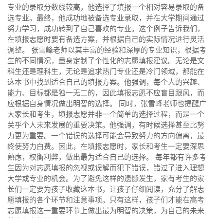
专业的录取分数线较高，他选择了填报一个相对容易录取的备
选专业。最终，他成功地被备选专业录取，并在大学期间通过
努力学习，成功转到了自己喜欢的专业。这个例子告诉我们，
在填报志愿时要有备选方案，并根据自己的实际情况进行灵活
调整。 张雪峰老师以其丰富的经验和深厚的专业知识，根据考
生的不同情况，量身定制了个性化的志愿填报建议。无论是文
科生还是理科生，无论是追求热门专业还是冷门领域，都能在
这本书中找到适合自己的填报方案。他强调，每个人的兴趣、
能力、目标都是独一无二的，因此填报志愿不应盲目跟风，而
应根据自身情况做出明智的选择。 同时，张雪峰老师也提醒广
大家长和考生，填报志愿并非一个简单的选择过程，而是一个
关乎个人未来发展的重要决策。他强调，有时候选择甚至比努
力更为重要。一个错误的选择可能会导致努力的方向偏离，最
终使努力白费。因此，在填报志愿时，家长和考生一定要深思
熟虑，权衡利弊，做出最为适合自己的选择。 每年都有许多考
生因为对志愿填报的忽视或误解而犯下错误，错过了进入理想
大学或专业的机会。为了避免这样的遗憾发生，家有考生的家
长们一定要为孩子收藏这本书，让孩子仔细阅读，充分了解志
愿填报的各个环节和注意事项。只有这样，孩子们才能在高考
志愿填报这一重要环节上做出最为明智的决策，为自己的未来