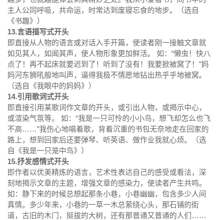
主人公同呼吸，共命运，时常达到废寝忘食的地步。（选自
《书趣》）
13.言语描写式开头
即直接从人物的语言或对话入手开篇，使读者刚一接触文章就
如见其人，如闻其声，使人物形象更加鲜活。 如：“懒虫！快八
点了！再不起床就要迟到了！听到了没有！我要掀被窝了！”妈
妈河东狮吼般地叫声，逼得我极不情愿地钻出热乎乎地被窝。
（选自《我眼中的妈妈》）
14.引用歌词式开头
即直接引用某歌词作文章的开头，或引出人物，或揭示中心，
或渲染气氛等。 如：“我是一只可怜的小小鸟，想飞却怎么也飞
不高……”我伤心地唱着歌，背着沉重的书包无奈地走在回家的
路上，想到回家后还要弹琴、听英语、做作业我就心烦。（选
自《我是一只笼中鸟》）
15.抒发感情式开头
即作者以优美精炼的语言，艺术性表达自己的感受或看法，深
刻地揭示文章的主题，增强文章的感染力，使读者产生共鸣。
如：静下来的时候总想起那条小巷，小巷幽幽，包含多少人间
真情。多少年来，小巷的一草一木总萦绕心头，那石铺的街
道，古旧的木门，挺拔的大树，还有那普通又普通的人们……