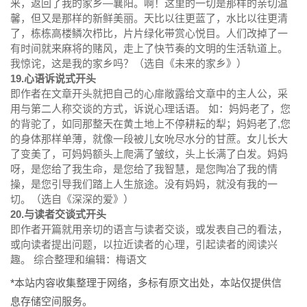
来，返回了我的家乡—襄阳。啊！这里的一切是那样的亲切温
馨，但又是那样的新鲜美丽。天比以往更蓝了，水比以往更清
了，栋栋高楼鳞次栉比，片片绿化带赏心悦目。人们改掉了一
有时间就来麻将的赌风，走上了快节奏的文明的生活轨道上。
我惊诧，这是我的家乡吗？（选自《未来的家乡》）
19.心语诉说式开头
即作者在文章开头就把自己的心扉敞露给文章中的主人公，采
用与第二人称交谈的方式，诉说心理话语。 如：妈妈老了，您
的背驼了，如同那整天在黄土地上不停耕耘的犁；妈妈老了,您
的身体那样单薄，就像一段被儿女吮尽水分的甘蔗。女儿长大
了变美了，可妈妈额头上爬满了皱纹，头上长满了白发。妈妈
呀，是您给了我生命，是您给了我智慧，是您陶冶了我的情
操，是您引导我们踏上人生旅途。没有妈妈，就没有我的一
切。（选自《深深的爱》）
20.与读者交谈式开头
即作者开篇就用亲切的语言与读者交谈，或发表自己的看法，
或向读者提出问题，以拉近读者的心理，引起读者的阅读兴
趣。 综合整理和编辑：梅语文
*本站内容收集整理于网络，多标有原文出处，本站仅提供信
息存储空间服务。