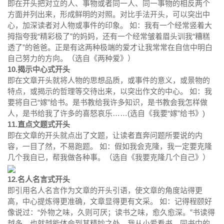
即在开头把对立的人、事物或者同一人、同一事物的相反两个
方面并列出来，形成鲜明的对照。对比手法开头，可以突出中
心，加深读者对人物或事件的印象。 如：我有一个经常竖着大
拇指夸我“精彩极了”的妈妈，还有一个经常皱着眉头训我“糟糕
透了”的爸爸。正是有这两种极端的爱才让我常常在自信中明白
自己努力的方向。（选自《两种爱》）
10.揭示中心式开头
即在文章开头就将人物的思想品质，或事件的意义，或景物的
特点，或揭示的哲理等交待出来，以突出作文的中心。 如：我
要将自己“嫁”给书。是书教给我许多知识，是书教会我怎样做
人，是书给我了许多的喜怒哀乐……(选自《我要“嫁”给书》)
11.直点文题式开头
即在文章的开头就点出了文题，让读者直奔问题所要说的内
容，一目了然，不易跑题。 如：假如我会克隆，我一定要克隆
几个我自已，帮我做各种事。（选自《我要克隆几个自己》）
12.名人名言式开头
即引用名人名言作为文章的开头引语，使文章的角度站得更
高，中心提炼得更准确，文章显得更有文采。 如：记得程颐好
像说过：“外物之味，久则可厌；读书之味，愈久愈深。”书读得
越多，也就越能体会到其精妙之处。我从小爱看书，同书中的