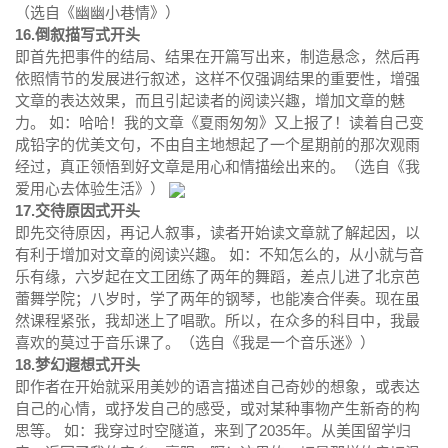
（选自《幽幽小巷情》）
16.倒叙描写式开头
即首先把事件的结局、结果在开篇写出来，制造悬念，然后再
依照情节的发展进行叙述，这样不仅强调结果的重要性，增强
文章的表达效果，而且引起读者的阅读兴趣，增加文章的魅
力。 如：哈哈！我的文章《夏雨匆匆》又上报了！读着自己变
成铅字的优美文句，不由自主地想起了一个星期前的那次观雨
经过，真正领悟到好文章是用心和情描绘出来的。（选自《我
爱用心去体验生活》）
17.交待原因式开头
即先交待原因，再记人叙事，读者开始读文章就了解起因，以
有利于增加对文章的阅读兴趣。 如：不知怎么的，从小就与音
乐有缘，六岁起在文工团练了两年的舞蹈，差点儿进了北京芭
蕾舞学院；八岁时，学了两年的钢琴，也能凑合伴奏。现在虽
然课程紧张，我却迷上了唱歌。所以，在众多的科目中，我最
喜欢的莫过于音乐课了。（选自《我是一个音乐迷》）
18.梦幻遐想式开头
即作者在开始就采用美妙的语言描述自己奇妙的想象，或表达
自己的心情，或抒发自己的感受，或对某种事物产生新奇的构
思等。 如：我穿过时空隧道，来到了2035年。从美国留学归