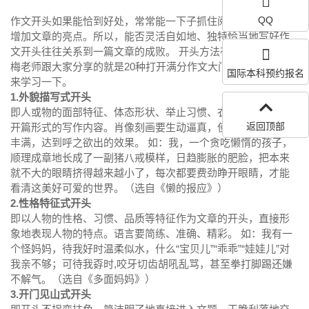
QQ
作文开头如果能恰到好处，常常能一下子抓住阅卷老师，也能
增加文章的亮点。所以，能否灵活自如地、独特恰当地写好作
文开头往往关系到一篇文章的成败。 开头方法有很多种，今天
梅老师跟大家分享的就是20种打开满分作文大门的写法，一起
国际本科预约报名
来学习一下。
1.外貌描写式开头
即人或物的面部特征、体态形状、举止习惯、衣着打扮等作为
返回顶部
开篇形式的写作内容。肖像刻画要生动逼真，使人或物的形象
丰满，达到呼之欲出的效果。 如：我，一个贪吃懒惰的孩子，
顺理成章地长成了一副猪八戒模样，日趋膨胀的肥脸，把本来
就不大的眼睛挤得越来越小了，每次都要费劲睁开眼睛，才能
看清这美好可爱的世界。（选自《懒的报应》）
2.性格特征式开头
即以人物的性格、习惯、品质等特征作为文章的开头，直接形
象地表现人物的特点。语言要简练、准确、精彩。 如：我有一
个怪妈妈，待我好时温柔似水，什么“宝贝儿”“乖乖”“娃娃儿”对
我亲不够；可待我孬时,咬牙切齿胡吼乱骂，甚至拳打脚踢还嫌
不解气。（选自《多面妈妈》）
3.开门见山式开头