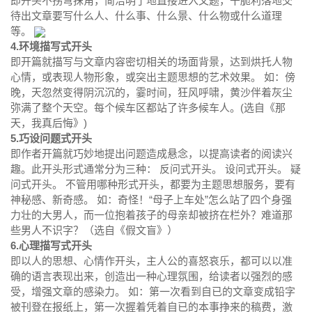
即开头不拐弯抹角，简洁明了地直接进入文题，干脆利落地交
待出文章要写什么人、什么事、什么景、什么物或什么道理
等。
4.环境描写式开头
即开篇就描写与文章内容密切相关的场面背景，达到烘托人物
心情，或表现人物形象，或突出主题思想的艺术效果。 如：傍
晚，天忽然变得阴沉沉的，霎时间，狂风呼啸，黄沙伴着灰尘
弥满了整个天空。每个候车区都站了许多候车人。(选自《那
天，我真后悔》)
5.巧设问题式开头
即作者开篇就巧妙地提出问题造成悬念，以提高读者的阅读兴
趣。此开头形式通常分为三种： 反问式开头。 设问式开头。 疑
问式开头。 不管用哪种形式开头，都要为主题思想服务，要有
神秘感、新奇感。 如：奇怪！“母子上车处”怎么站了四个身强
力壮的大男人，而一位抱着孩子的母亲却被挤在栏外？难道那
些男人不识字？（选自《假文盲》）
6.心理描写式开头
即以人的思想、心情作开头，主人公的喜怒哀乐，都可以以准
确的语言表现出来，创造出一种心理氛围，给读者以强烈的感
受，增强文章的感染力。 如：第一次看到自已的文章变成铅字
被刊登在报纸上，第一次握着凭着自已的本事挣来的稿费，激