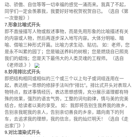
动、骄傲、自信等等一切幸福的感觉一涌而来。我真了不起，
同学们一定会羡慕我，我要好好地祝贺祝贺自已。（选自《第
一次登报》）
7.形象比喻式开头
即不直接描写人物或叙述事物，而是先用形象的比喻描述有关
的内容或人物，然后再逐步深入地写内容。大体分明喻、暗
喻、借喻三种形式开篇。比喻力求生动、贴切。 如：老师，您
是永不叫累的园丁；您是输送养料的树根；您是燃烧自已照亮
我们的蜡烛；您是天下最伟大的人类灵魂的工程师。（选自
《老师颂.》）
8.妙用排比式开头
即把结构相同或相似的三个或三个以上句子或词组连用在一
起，表达统一思想的修辞手法叫作“排比”。排比式开头对表现人
物特点，叙述事情经历，表达思想感情，充分展示道理都有特
殊的效果，强烈的语言气势，工整的词句韵律，情与美的完美
结合，给读者以美的享受。 如：我即将告别生我养我的故乡，
告别亲我昵我的亲人，告别亲切善良的乡亲，踏向南下的列
车，去追求我的理想，我的信念，我的灿烂明天！（选自《走
出家门》）
9.对比渲染式开头