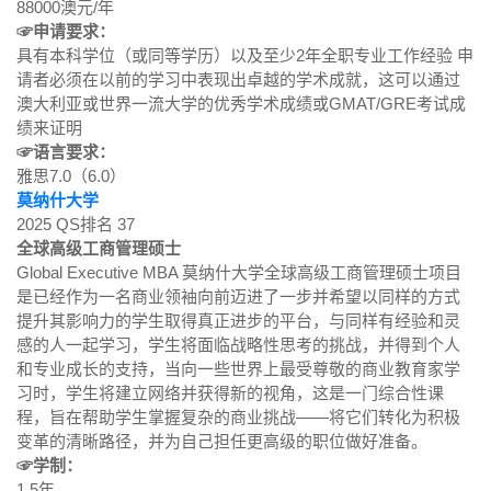
88000澳元/年
☞申请要求：
具有本科学位（或同等学历）以及至少2年全职专业工作经验 申
请者必须在以前的学习中表现出卓越的学术成就，这可以通过
澳大利亚或世界一流大学的优秀学术成绩或GMAT/GRE考试成
绩来证明
☞语言要求：
雅思7.0（6.0）
莫纳什大学
2025 QS排名 37
全球高级工商管理硕士
Global Executive MBA 莫纳什大学全球高级工商管理硕士项目
是已经作为一名商业领袖向前迈进了一步并希望以同样的方式
提升其影响力的学生取得真正进步的平台，与同样有经验和灵
感的人一起学习，学生将面临战略性思考的挑战，并得到个人
和专业成长的支持，当向一些世界上最受尊敬的商业教育家学
习时，学生将建立网络并获得新的视角，这是一门综合性课
程，旨在帮助学生掌握复杂的商业挑战——将它们转化为积极
变革的清晰路径，并为自己担任更高级的职位做好准备。
☞学制：
1.5年