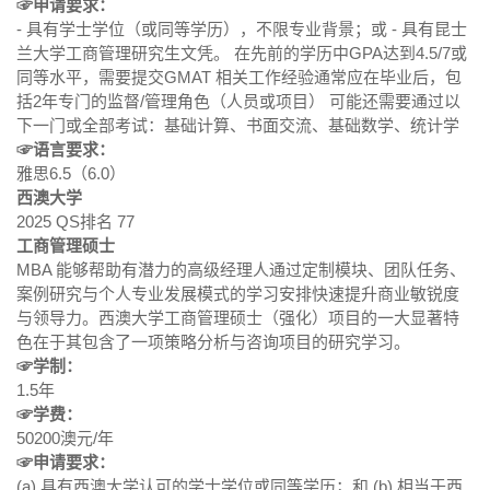
☞申请要求：
- 具有学士学位（或同等学历），不限专业背景；或 - 具有昆士
兰大学工商管理研究生文凭。 在先前的学历中GPA达到4.5/7或
同等水平，需要提交GMAT 相关工作经验通常应在毕业后，包
括2年专门的监督/管理角色（人员或项目） 可能还需要通过以
下一门或全部考试：基础计算、书面交流、基础数学、统计学
☞语言要求：
雅思6.5（6.0）
西澳大学
2025 QS排名 77
工商管理硕士
MBA 能够帮助有潜力的高级经理人通过定制模块、团队任务、
案例研究与个人专业发展模式的学习安排快速提升商业敏锐度
与领导力。西澳大学工商管理硕士（强化）项目的一大显著特
色在于其包含了一项策略分析与咨询项目的研究学习。
☞学制：
1.5年
☞学费：
50200澳元/年
☞申请要求：
(a) 具有西澳大学认可的学士学位或同等学历；和 (b) 相当于西