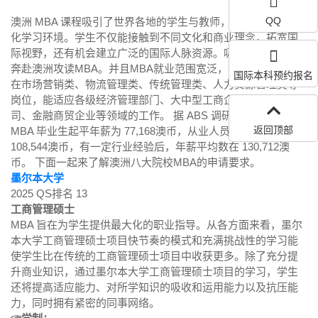
QQ
澳洲 MBA 课程吸引了世界各地的学生与教师，形成多元的国际
化学习环境。学生不仅能接触到不同文化和商业理念，拓宽国
际视野，还有机会建立广泛的国际人脉资源。吸引着广大学子
奔赴澳洲攻读MBA。并且MBA就业范围宽泛，毕业生主要集中
国际本科预约报名
在市场营销类、物流管理类、传统管理类、人力资源管理类等
岗位，能适应各级经济管理部门、大中型工商企业、涉外公
司、金融商贸企业等领域的工作。 据 ABS 调研，在澳洲，
返回顶部
MBA 毕业生起平年薪为 77,168澳币，从业人员年薪平均为
108,544澳币，有一定行业经验后，年薪平均数在 130,712澳
币。 下面一起来了解澳洲八大院校MBA的申请要求。
墨尔本大学
2025 QS排名 13
工商管理硕士
MBA 旨在为学生提供最大化的职业指导。从各方面来看，墨尔
本大学工商管理硕士项目快节奏的模式和充满挑战性的学习能
使学生比在传统的工商管理硕士项目中收获更多。除了充分提
升商业知识，通过墨尔本大学工商管理硕士项目的学习，学生
还将提高适应能力、对所学知识的吸收和运用能力以及抗压能
力，同时拥有紧密的同事网络。