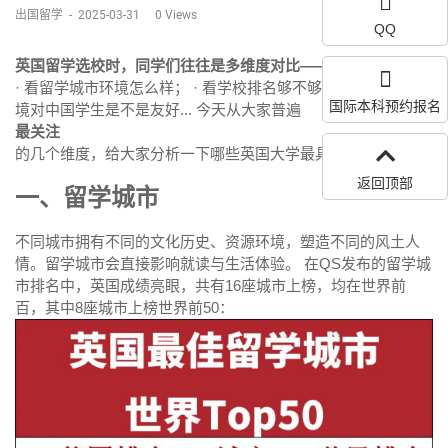
出国留学
-
2025-03-31
0
Views
QQ
英国留学选校时，同学们往往是多维度对比——
· 看留学城市环境怎么样； · 看学校排名够不够高； · 看大学环
国际本科预约报名
境对中国学生是不是友好... 今天从大家普遍
最关注
的几个维度，给大家分析一下哪些英国大学最具性价比？！
返回顶部
一、留学城市
不同城市拥有不同的文化历史、资源环境，塑造不同的风土人
情。留学城市会直接影响就读与生活体验。 在QS发布的留学城
市排名中，英国成绩亮眼，共有16座城市上榜，均在世界前
百，其中8座城市上榜世界前50：