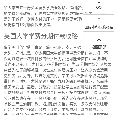
QQ
给大家带来一份英国留学学费全攻略，详细解析英国各大院校
的学费分期政策，让你的留学财务规划更加轻松与灵活。 无论
是为了减轻一次性支付的压力，还是想要合理应对汇率波动，
这份指南都将助你做出决策。
国际本科预约报名
英国大学学费分期付款攻略
返回顶部
留学英国的学费一直是一笔不小的开支，占据了留学总费用的
大头。好消息是，众多英国大学都提供学费分期付款选项，不
仅可以减轻一次性付款的经济压力，还可能帮你在汇率波动时
节省不少费用！ 为什么选择分期付款？ 优点 分期付款的显著优
势首先在于能够减轻一次性支付的经济压力，让家庭资金运用
更加灵活。另外，通过分期支付，学生可以根据汇率波动选择
最佳购汇时机，尤其是避开每年九月英镑汇率高峰期，从而降
低实际支出。最后，分期支付还能让学生更好地进行资产配置
和财务规划，将未支付的资金用于短期投资或理财。 缺点 然而
分期付款也存在一些风险和不便。首先是存在逾期风险，部分
学校会产生逾期罚款、增加额外负担。其次，多次支付意味着
可能需要支付多笔汇款的手续费、电报费和足额到账费。最