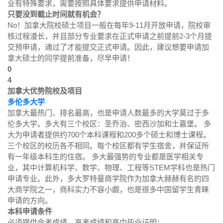
业有特殊要求，需要按照具体要求提供申请材料。
只要没到截止时间就有机会？
No！加拿大院校硕士项目一般在每年9-11月开放申请，院校审
核过程漫长，并且部分专业要求在正式申请之前提前2-3个月提
交预申请，通过了才能提交正式申请。因此，建议想要申请加
拿大硕士的同学提前准备，尽早申请！
0
4
加拿大优势院校及项目
多伦多大学
加拿大最热门、排名最高，也是申请人数最多的大学莫过于多
伦多大学。多大有三个校区：圣乔治、密西沙加和士嘉堡。 多
大为申请者提供约700个本科课程和200多个硕士和博士课程。
三个校区的校历各不相同。每个校区都有学生宿舍，并保证所
有一年级本科生的住宿。 多大最强势的专业都是医学相关专
业，其中计算机科学、数学、物理、工程等STEM学科也是热门
申请专业。此外，多大罗特曼商学院作为加拿大赫赫有名的四
大商学院之一，商科实力不容小觑，也是很多中国留学生青睐
申请的方向。
本科申请条件
必须提供会考成绩、高考成绩和高中毕业证明；