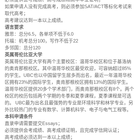
如果申请人没有完成高考，则必须参加SAT/ACT等标化考试来
取代高考；
高考建议达到一本以上成绩。
语言要求
雅思：总分6.5，各单项不低于6.0
托福：机考总分100，写作不低于22
多邻国：总分120
英属哥伦比亚大学
英属哥伦比亚大学有两个主要校区：温哥华校区和位于基洛纳
的奥肯那根校区。其中温哥华校区最受欢迎，可容纳超过85%
的学生。UBC也以中国留学生居多而出名，最近一年温哥华校
区拥有23%的国际学生，奥肯那根校区拥有13%的国际学生。
温哥华校区提供20多个学术部门，而奥肯那根校区有8个。两个
校区的校历包括两个学期的冬季和夏季课程，夏季课程是可选
的。 UBC最为出名且最强势的专业是环境科学和林学专业，另
外比较热门的专业有数学、计算机科学、电子与电气工程等。
本科申请条件
直录申请需要提交Essays；
必须提供会考成绩、高考成绩证明，且完成学信网认证；
高考成绩必须达到一本以上成绩；