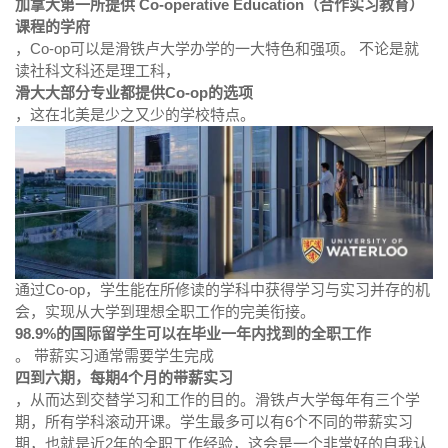
加拿大第一所提供 Co-operative Education（合作实习教育）
课程的学府
，Co-op可以是滑铁卢大学办学的一大特色和强项。 不论是就
读社科文科还是理工科，
滑大大部分专业都提供Co-op的选项
，这在北美是少之又少的学校特点。
通过Co-op，学生能在所修读的学科中获得学习与实习并存的机
会，实现从大学到理想全职工作的完美衔接。
98.9%的国际留学生可以在毕业一年内找到的全职工作
。 带薪实习通常需要学生完成
四到六期，每期4个月的带薪实习
，从而达到交替学习和工作的目的。滑铁卢大学每年有三个学
期，所有学科滚动开课。学生最多可以有6个不同的带薪实习
期，也就是近2年的全职工作经验，这会是一个非常好的自我认