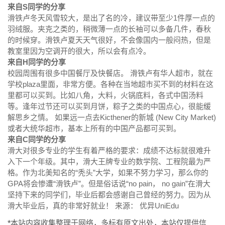
来自S同学的分享
滑铁卢冬天风雪较大，是出了名的冷，建议带至少1件厚一点的
羽绒服。夹克之类的，稍微薄一点的长袖可以多备几件，春秋
的时候穿。滑铁卢夏天天气很好，不会像国内一般闷热，但是
教室里因为空调开的很大，所以会有点冷。
来自H同学的分享
校园周围有很多中国餐厅及快餐店。 滑铁卢有华人超市，就在
学校plaza里面，非常方便。各种在当地超市买不到的材料在这
里都可以买到。比如八角，大料，火锅底料，各式中国汤料
等。逢年过节还可以买到月饼，粽子之类的中国点心，很能缓
解思乡之情。 如果远一点去Kicthener的新城 (New City Market)
或者大统华超市，基本上所有的中国产品都可买到。
来自C同学的分享
滑大对很多专业的学生有着严格的要求：成绩不达标就很难升
入下一个年级。其中，滑大王牌专业的数学院、工程院最为严
格。作为北美知名的“秃头”大学，如果不努力学习，那么你的
GPA将会惨遭“滑铁卢”。但是俗话说“no pain， no gain”在滑大
坚持下来的同学们，毕业后都会感谢自己曾经的努力。因为从
滑大毕业后，真的非常好就业！ 来源： 优异UniEdu
*本站内容收集整理于网络，多标有原文出处，本站仅提供信