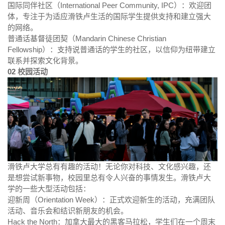
国际同伴社区（International Peer Community, IPC）：欢迎团
体，专注于为适应滑铁卢生活的国际学生提供支持和建立强大
的网络。
普通话基督徒团契（Mandarin Chinese Christian
Fellowship）：支持说普通话的学生的社区，以信仰为纽带建立
联系并探索文化背景。
02
校园活动
滑铁卢大学总有有趣的活动！无论你对科技、文化感兴趣，还
是想尝试新事物，校园里总有令人兴奋的事情发生。滑铁卢大
学的一些大型活动包括：
迎新周（Orientation Week）：正式欢迎新生的活动，充满团队
活动、音乐会和结识新朋友的机会。
Hack the North：加拿大最大的黑客马拉松，学生们在一个周末