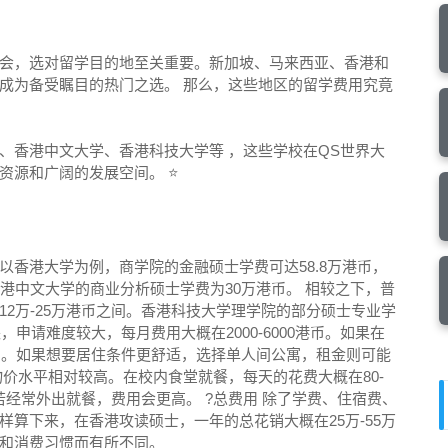
会，选对留学目的地至关重要。新加坡、马来西亚、香港和
成为备受瞩目的热门之选。 那么，这些地区的留学费用究竟
、香港中文大学、香港科技大学等 ，这些学校在QS世界大
资源和广阔的发展空间。 ⭐
香港大学为例，商学院的金融硕士学费可达58.8万港币，
港中文大学的商业分析硕士学费为30万港币。 相较之下，普
2万-25万港币之间。香港科技大学理学院的部分硕士专业学
，申请难度较大，每月费用大概在2000-6000港币。如果在
0港币。如果想要居住条件更舒适，选择单人间公寓，租金则可能
港的物价水平相对较高。在校内食堂就餐，每天的花费大概在80-
港币。若经常外出就餐，费用会更高。 ?总费用 除了学费、住宿费、
算下来，在香港攻读硕士，一年的总花销大概在25万-55万
和消费习惯而有所不同。