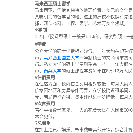
马来西亚硕士留学
马来西亚，凭借其独特的地理位置、多元的文化氛
具吸引力的留学目的地。这里的高校不仅拥有先进
择，涵盖商科、工程、医学、艺术等多个领域。
⭐学制：
1-2年（授课型硕士一般是1-1.5年，研究型硕士
#学费
公立大学的硕士学费相对较低，一年大约在1万-4
币；
马来西亚国立大学
一年制硕士的文商科学费每年
币。私立大学的硕士学费则稍高一些，一年大概在3
币；
泰莱大学
的硕士课程学费每年在8万-12万人
#住宿费用
在住宿方面，校内宿舍费用相对较低，每月大约人民币6
价格因地区和房屋条件而异，在学校附近租单间，每月租
元；若是选择合租，费用还能进一步降低，每月大概人民币
#饮食费用
若在学校食堂就餐，一天的花费大概在人民币30-60
本会更低。
?总费用
在加上通讯、娱乐、书本费等其他开销，综合计算，