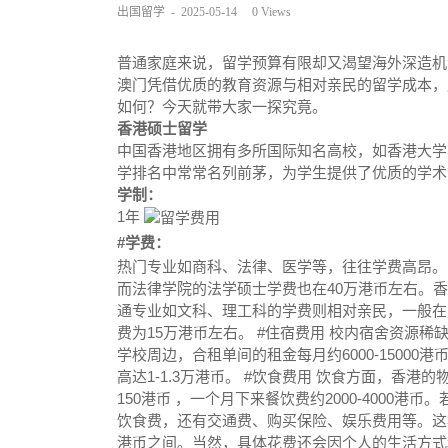
出国留学
-
2025-05-14
0
Views
普通家庭来说，留学预算有限却又渴望海外深造机
澳门凭借优质的教育资源与相对亲民的留学成本，
如何？今天就带大家一探究竟。
香港硕士留学
中国香港地区拥有多所国际知名高校，如香港大学
学排名中常常名列前茅，为学生提供了优质的学术
学制：
1年
#学费：
热门专业如商科、法律、医学等，往往学费高昂。以
而法律学院的法学硕士学费也在40万港币左右。香
通专业如文科、理工科的学费则相对亲民，一般在1
费为15万港币左右。 #住宿费用 校内宿舍资源稀缺
学校周边，合租单间的租金每月约6000-1500
高达1-1.3万港币。 #饮食费用 饮食方面，香
150港币 ，一个月下来餐饮费约2000-4000
饮食费，还有交通费、购买保险、娱乐费用等。这样
港币之间。当然，具体花费还会因个人的生活方式