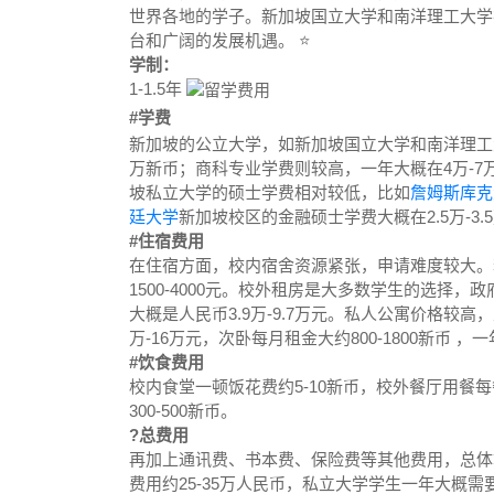
世界各地的学子。新加坡国立大学和南洋理工大学
台和广阔的发展机遇。 ⭐
学制：
1-1.5年
#学费
新加坡的公立大学，如新加坡国立大学和南洋理工大
万新币；商科专业学费则较高，一年大概在4万-7万
坡私立大学的硕士学费相对较低，比如
詹姆斯库克
廷大学
新加坡校区的金融硕士学费大概在2.5万-3.
#住宿费用
在住宿方面，校内宿舍资源紧张，申请难度较大。若
1500-4000元。校外租房是大多数学生的选择，政
大概是人民币3.9万-9.7万元。私人公寓价格较高，主
万-16万元，次卧每月租金大约800-1800新币 ，一
#饮食费用
校内食堂一顿饭花费约5-10新币，校外餐厅用餐每
300-500新币。
?总费用
再加上通讯费、书本费、保险费等其他费用，总体
费用约25-35万人民币，私立大学学生一年大概需要