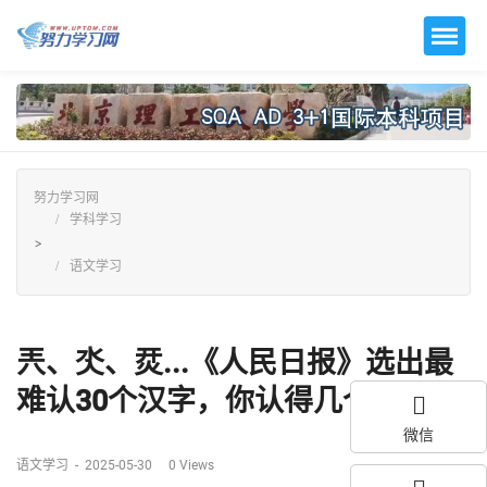
努力学习网
学科学习
>
语文学习
兲、氼、烎...《人民日报》选出最
难认30个汉字，你认得几个？...
微信
语文学习
-
2025-05-30
0
Views