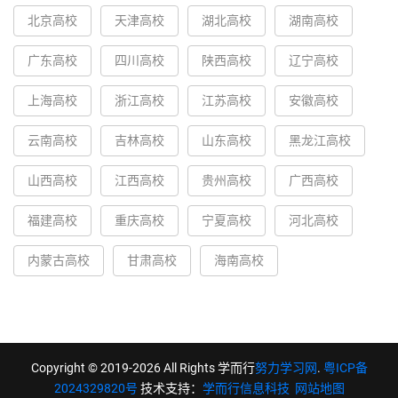
北京高校
天津高校
湖北高校
湖南高校
广东高校
四川高校
陕西高校
辽宁高校
上海高校
浙江高校
江苏高校
安徽高校
云南高校
吉林高校
山东高校
黑龙江高校
山西高校
江西高校
贵州高校
广西高校
福建高校
重庆高校
宁夏高校
河北高校
内蒙古高校
甘肃高校
海南高校
Copyright © 2019-2026 All Rights 学而行
努力学习网
.
粤ICP备
2024329820号
技术支持：
学而行信息科技
网站地图