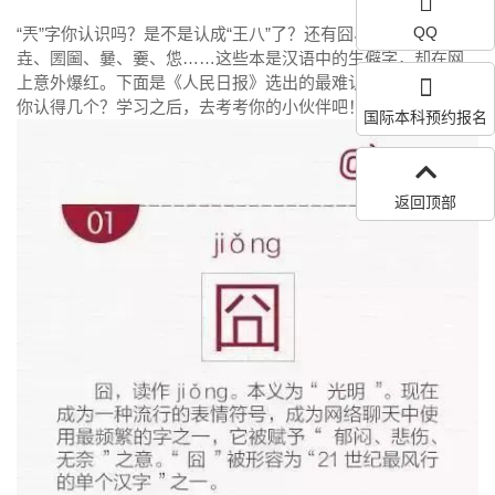
QQ
“兲”字你认识吗？是不是认成“王八”了？还有囧、槑、氼、烎、
垚、圐圙、嘦、嫑、怹……这些本是汉语中的生僻字，却在网
上意外爆红。下面是《人民日报》选出的最难认的30个汉字，
你认得几个？学习之后，去考考你的小伙伴吧！
国际本科预约报名
返回顶部