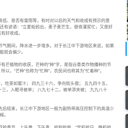
度高低、是否有雷雨等，有时对以后的天气和收成有预示的意
还有谚语：“立夏蚯蚓出，麦子麦芒生，昼夜灌浆忙，又是好
就有好收成。
种节气期间，降水进一步增多。对于长江中下游地区来说，如果
能就会偏少。
类等有芒植物的收获，芒种的“种”字，是指谷黍类作物播种的节
所以，“芒种”也称为“忙种”，农民间也称其为“忙着种”。
七，吃茶如蜜汁； 四九三十六，争向街头宿； 五九四十五，
十三，入眠寻被单； 八九七十二，被单添夹被； 九九八十
先后结束，长江中下游地区一般为副热带高压控制下的高温少
候。
的双抢季节，上午黄，下午青，抢割抢栽，“早稻抢日，晚稻抢