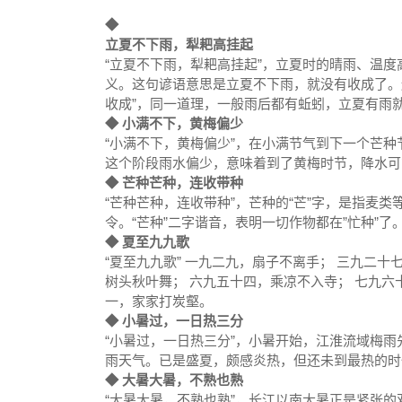
◆
立夏不下雨，犁耙高挂起
“立夏不下雨，犁耙高挂起”，立夏时的晴雨、温
义。这句谚语意思是立夏不下雨，就没有收成了。
收成”，同一道理，一般雨后都有蚯蚓，立夏有雨
◆ 小满不下，黄梅偏少
“小满不下，黄梅偏少”，在小满节气到下一个芒
这个阶段雨水偏少，意味着到了黄梅时节，降水可
◆ 芒种芒种，连收带种
“芒种芒种，连收带种”，芒种的“芒”字，是指麦
令。“芒种”二字谐音，表明一切作物都在”忙种”了。
◆ 夏至九九歌
“夏至九九歌” 一九二九，扇子不离手； 三九二十
树头秋叶舞； 六九五十四，乘凉不入寺； 七九六
一，家家打炭壑。
◆ 小暑过，一日热三分
“小暑过，一日热三分”，小暑开始，
江淮流域
梅雨
雨天气。已是盛夏，颇感炎热，但还未到最热的时
◆ 大暑大暑，不熟也熟
“大暑大暑，不熟也熟”，长江以南大暑正是紧张