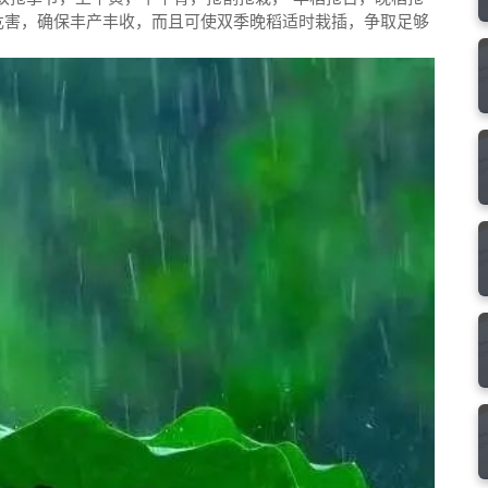
危害，确保丰产丰收，而且可使双季晚稻适时栽插，争取足够