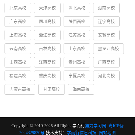
北京高校
天津高校
湖北高校
湖南高校
广东高校
四川高校
陕西高校
辽宁高校
上海高校
浙江高校
江苏高校
安徽高校
云南高校
吉林高校
山东高校
黑龙江高校
山西高校
江西高校
贵州高校
广西高校
福建高校
重庆高校
宁夏高校
河北高校
内蒙古高校
甘肃高校
海南高校
Copyright © 2019-2026 All Rights 学而行
努力学习网
.
粤ICP备
2024329820号
技术支持：
学而行信息科技
网站地图