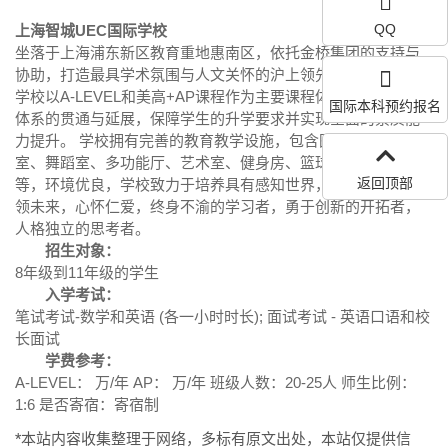
QQ
上海智城UEC国际学校
坐落于上海浦东新区教育重地惠南区，依托金桥集团的支持与
协助，打造最具学术氛围与人文关怀的沪上领先的国际学校。
学校以A-LEVEL和美高+AP课程作为主要课程体系，通过知识
国际本科预约报名
体系的贯通与延展，保障学生的升学要求并实现全面的素质能
力提升。 学校拥有完善的教育教学设施，包含图书馆、音乐
室、舞蹈室、多功能厅、艺术室、健身房、篮球场、网球场
返回顶部
等，环境优良，学校致力于培养具有感知世界，求实智慧，引
领未来，心怀仁爱，终身不渝的学习者，勇于创新的开拓者，
人格独立的思考者。
招生对象：
8年级到11年级的学生
入学考试：
笔试考试-数学和英语 (各一小时时长); 面试考试 - 英语口语和校
长面试
学费参考：
A-LEVEL： 万/年 AP： 万/年 班级人数：20-25人 师生比例：
1:6 是否寄宿：寄宿制
*本站内容收集整理于网络，多标有原文出处，本站仅提供信