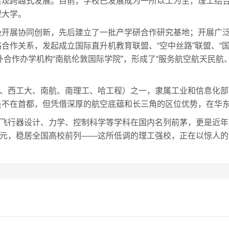
实现跨越式发展。目前，学校已发展成为一所以工为主，理工结
型大学。
极开展协同创新，先后建立了一批产学研合作研究基地；开展广
合作关系，发起成立国际直升机教育联盟、“空中丝路”联盟、“
外合作办学机构“南航伦敦国际学院”，形成了“服务航空航天民航
工、西工大、南航、南理工、哈工程）之一，隶属工业和信息化
虽不在首都，但凭借深厚的航空底蕴和长三角的区位优势，在华
飞行器设计、力学、控制科学等学科在国内名列前茅，更是近年来在
36亿元，稳居全国高校前列——这所低调的理工强校，正在以惊人