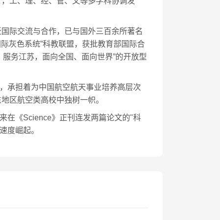
合，工、理、经、管、文等多学科协调发
泛国际交流与合作，已与国外三百余所著名
国际灰色系统”科教联盟，获批教育部国际合
、服务江苏，面向全国、面向世界”的开放型
部，承担着为中国航空航天事业培养高层次
东地区航空类高校中独树一帜。
《Science》正刊连发两篇论文的"科
的速度崛起。