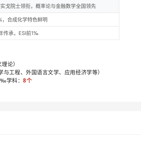
彭实戈院士领衔，概率论与金融数学全国领先
1%，合成化学特色鲜明
传承，ESI前1‰
义理论）
学与工程、外国语言文学、应用经济学等）
1‰学科：
8个