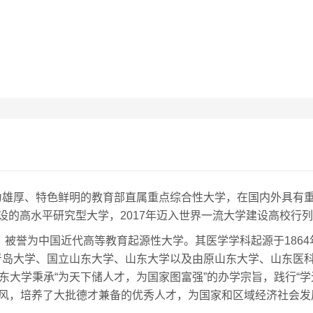
雄厚、特色鲜明的教育部直属重点综合性大学，在国内外具有重要影
点建设的高水平研究型大学，2017年迈入世界一流大学建设高校行
堂，被誉为中国近代高等教育起源性大学。其医学学科起源于186
青岛大学、国立山东大学、山东大学以及由原山东大学、山东医
东大学秉承“为天下储人才，为国家图富强”的办学宗旨，践行“
校风，培养了大批德才兼备的优秀人才，为国家和区域经济社会