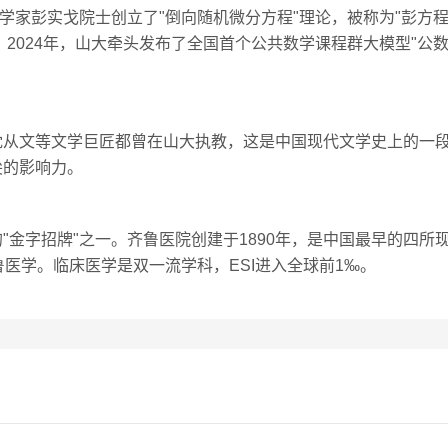
数学家彭实戈院士创立了"倒向随机微分方程"理论，被称为"彭方
。2024年，山大牵头发布了全国首个公共数学课程群大模型"公
沈从文等文学巨匠都曾在山大执教，这是中国现代文学史上的一
尖的影响力。
"金字招牌"之一。齐鲁医院创建于1890年，是中国最早的四所
鲁医学。临床医学是双一流学科，ESI进入全球前1‰。