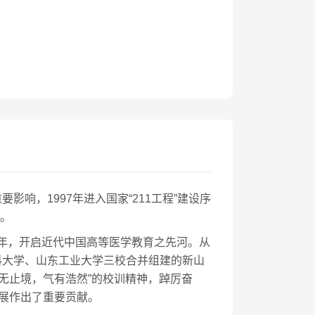
响，1997年进入国家“211工程”建设序
列。
4年，开启近代中国高等医学教育之先河。从
科大学、山东工业大学三校合并组建的新山
学无止境，气有浩然”的校训精神，踔厉奋
发展作出了重要贡献。