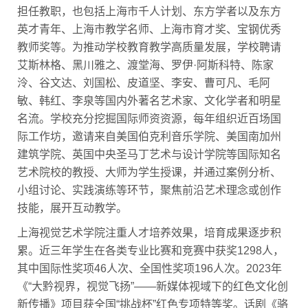
担任教职，也包括上海市千人计划、东方学者以及东方
英才青年、上海市教学名师、上海市育才奖、宝钢优秀
教师奖等。为推动学校教育教学高质量发展，学校聘请
艾斯林格、黑川雅之、渡堂海、罗伊·阿斯科特、陈家
泠、谷文达、刘国松、皮道坚、李安、曹可凡、毛阿
敏、韩红、李泉等国内外著名艺术家、文化学者和明星
名流。学校充分挖掘国际师资资源，每年组织近百场国
际工作坊，邀请来自美国伯克利音乐学院、美国南加州
建筑学院、英国中央圣马丁艺术与设计学院等国际知名
艺术院校的教授、大师为学生授课，并通过案例分析、
小组讨论、实践演练等环节，聚焦前沿艺术理念或创作
技能，展开互动教学。
上海视觉艺术学院注重人才培养效果，培育成果逐步积
累。近三年学生在各类专业比赛和竞赛中获奖1298人，
其中国际性奖项46人次、全国性奖项196人次。2023年
《“大黔视界，视觉飞扬”——新媒体视域下的红色文化创
新传播》项目获全国“挑战杯”红色专项特等奖。话剧《骆