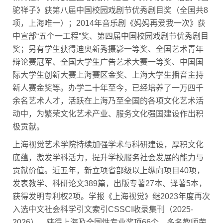
驼祥子》获第八届中国校园戏剧节优秀剧目奖（全国共8
项，上海唯一）；2014年音乐剧《妈妈再爱我一次》获
中宣部“五个一工程”奖、第四届中国校园戏剧节优秀剧目
奖；另有学生获得迪奥新秀摄影一等奖、全国艺术青年
辩论赛冠军、全国大学生广告艺术大赛一等奖、中国国
际大学生创新大赛上海赛区金奖、上海大学生播音主持
新人赛金奖等。办学二十年至今，已经培养了一万四千
余名艺术人才，活跃在上海乃至全国的各项文化艺术活
动中，为繁荣文化艺术产业、服务文化强国建设作出积
极贡献。
上海视觉艺术学院持续加强学术与科研建设，厚积文化
底蕴，激发学科活力，提升学校服务社会发展的能力与
贡献价值。近五年，新立项省部级以上纵向项目40项，
发表教学、科研论文389篇，出版专著27本、译著5本，
获得发明专利权2项。学报《上海视觉》继2023年度再次
入选中文社会科学引文索引CSSCI收录集刊（2025-
2026）。获得上海及全国性专业奖项66个，多名教师荣