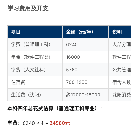
学习费用及开支
项目
金额（元/年）
说明
学费（普通理工科）
6240
大部分理
学费（软件工程类）
16000
软件工程
学费（人文社科）
5760
公共管理
住宿费
700-1200
宿舍人数
生活费（沈阳）
约12000-18000
沈阳消费
本科四年总花费估算（普通理工科专业）：
学费：6240 × 4 =
24960元