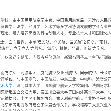
等学校，由中国民用航空局主管，中国民用航空局、天津市人民
、管理学、法学、经济学、艺术学等多学科协调发展的学科专业
育理念，着力培养高素质科技创新人才、专业技术人才和国际化
会、面向世界，秉承“建民航、兴民航、强民航”之初心，“忠诚、
崇德崇严、立学立人”之教风，“笃学、精博、严谨、创新”之学风。
，以及辽宁朝阳、内蒙古呼伦贝尔、新疆石河子三个主飞行训练基
、南方航空、海航集团、厦门航空及亚洲航空、国泰航空、长荣
运行单位，与中国商飞、中国航发、中航工业、中电科、波音公
技术大学
、澳门城市大学、法国航空航天大学校集团、法国阿尔
别克斯坦国立交通大学、泰国川登喜大学等国内外高水平大学，
空运输协会、中国民用机场协会、意大利航空航天企业协会等组
、北京市等地方政府建立了深度合作关系。学校培养了大批兴业