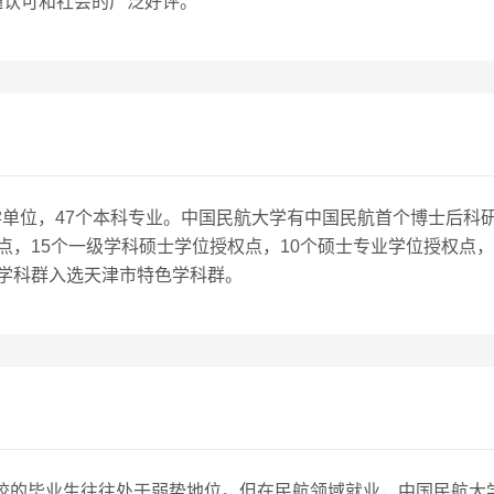
遍认可和社会的广泛好评。
教学单位，47个本科专业。中国民航大学有中国民航首个博士后科
点，15个一级学科硕士学位授权点，10个硕士专业学位授权点
学科群入选天津市特色学科群。
流院校的毕业生往往处于弱势地位。但在民航领域就业，中国民航