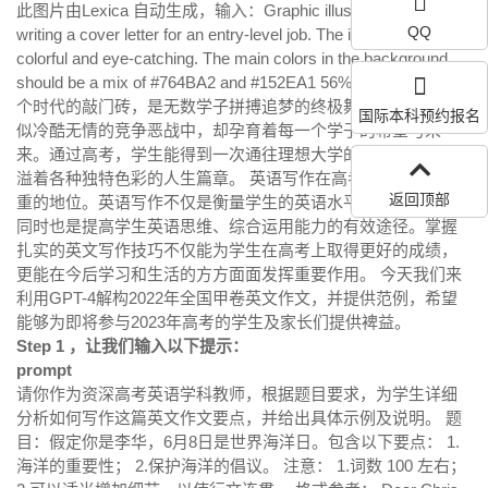
此图片由Lexica 自动生成，输入：Graphic illustration of a man
QQ
writing a cover letter for an entry-level job. The image should be
colorful and eye-catching. The main colors in the background
should be a mix of #764BA2 and #152EA1 56%. 高考代表着一
个时代的敲门砖，是无数学子拼搏追梦的终极舞台。在这个看
国际本科预约报名
似冷酷无情的竞争恶战中，却孕育着每一个学子的希望与未
来。通过高考，学生能得到一次通往理想大学的机会，展开洋
溢着各种独特色彩的人生篇章。 英语写作在高考占据着举足轻
返回顶部
重的地位。英语写作不仅是衡量学生的英语水平的重要手段，
同时也是提高学生英语思维、综合运用能力的有效途径。掌握
扎实的英文写作技巧不仅能为学生在高考上取得更好的成绩，
更能在今后学习和生活的方方面面发挥重要作用。 今天我们来
利用GPT-4解构2022年全国甲卷英文作文，并提供范例，希望
能够为即将参与2023年高考的学生及家长们提供裨益。
Step 1 ，让我们输入以下提示：
prompt
请你作为资深高考英语学科教师，根据题目要求，为学生详细
分析如何写作这篇英文作文要点，并给出具体示例及说明。 题
目：假定你是李华，6月8日是世界海洋日。包含以下要点： 1.
海洋的重要性； 2.保护海洋的倡议。 注意： 1.词数 100 左右；