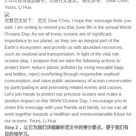
2.可以适当增加细节，以使行文连贯。 格式参考： Dear Chris,
Yours, Li Hua
完整范文如下： 范文 Dear Chris, I hope this message finds you
well. I am writing to remind you that June 8th is the annual World
Oceans Day. As we all know, oceans are of significant
importance to our planet, as they are an integral part of the
Earth's ecosystem and provide us with abundant resources,
such as seafood and transportation. In light of the vital role
oceans play, I propose that we take the following actions to
protect them: reduce plastic pollution by using reusable bags
and bottles, reject overfishing through responsible seafood
consumption, and raise public awareness of ocean conservation
by participating in and promoting related events and causes.
Let's join hands to protect our precious oceans and make a
positive impact on this World Oceans Day. I encourage you to
share this message with your friends and family, so we can all
work together towards a healthier and moresustainable future for
our oceans. Yours, Li Hua
Step 2 ，让它为我们详细解析范文中的得分要点，便于我们有
目的地学习。