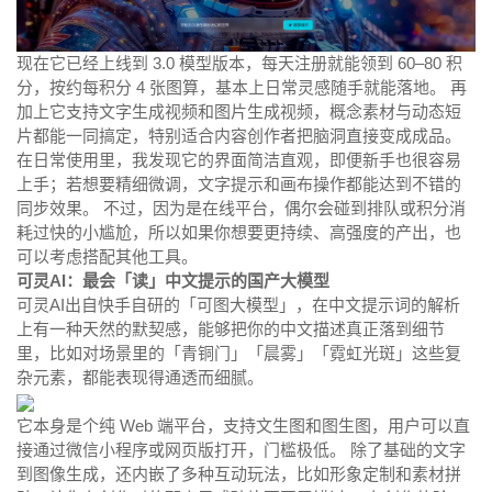
现在它已经上线到 3.0 模型版本，每天注册就能领到 60–80 积
分，按约每积分 4 张图算，基本上日常灵感随手就能落地。 再
加上它支持文字生成视频和图片生成视频，概念素材与动态短
片都能一同搞定，特别适合内容创作者把脑洞直接变成成品。
在日常使用里，我发现它的界面简洁直观，即便新手也很容易
上手；若想要精细微调，文字提示和画布操作都能达到不错的
同步效果。 不过，因为是在线平台，偶尔会碰到排队或积分消
耗过快的小尴尬，所以如果你想要更持续、高强度的产出，也
可以考虑搭配其他工具。
可灵AI：最会「读」中文提示的国产大模型
可灵AI出自快手自研的「可图大模型」，在中文提示词的解析
上有一种天然的默契感，能够把你的中文描述真正落到细节
里，比如对场景里的「青铜门」「晨雾」「霓虹光斑」这些复
杂元素，都能表现得通透而细腻。
它本身是个纯 Web 端平台，支持文生图和图生图，用户可以直
接通过微信小程序或网页版打开，门槛极低。 除了基础的文字
到图像生成，还内嵌了多种互动玩法，比如形象定制和素材拼