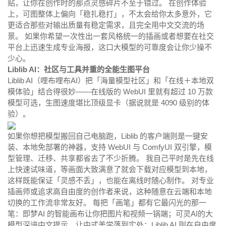
贴，让你在创作时的那点灵感碎片不至于错过。 在创作体验
上，可图整体上偏向「稳扎稳打」，不太会给你太多意外，它
更适合那些对输出质量有稳定需求，且完全用中文交流的场
景。 如果你希望一次性出一套风格统一的插画或者想要在社交
平台上迅速生成专业海报，这口大模型的可靠度会让你少操不
少心。
Liblib AI：社区与工具并重的全能生图平台
Liblib AI（哩布哩布AI）把「海量模型社区」和「在线＋本地双
模体验」结合得很妙——在线版的
WebUI
里就有超过 10 万款
模型可选，生图速度堪比顶级显卡（据说就是 4090 级别的体
验）。
如果你想把模型搬回自己电脑跑，Liblib 的客户端则是一键安
装、本地免部署的神器，支持 WebUI 与
ComfyUI
双引擎，模
型管理、迁移、共享都省去了不少折腾。 我自己平时是先在线
上快速试味道，等画面大致满意了就会下载对应模型到本地，
这样既能保证「灵感不丢」，也能在离线时随心制作。 对专业
插画师或追求高自由度的创作者来说，这种随意在云端和本地
切换的工作流非常友好。 每把「画笔」都有它最闪光的那一
笔：即梦AI 的智能画布让你把图片和视频一锅端；可灵AI的大
模型深谙中文提示，让中式美学落到实处；Liblib AI 则在自由度