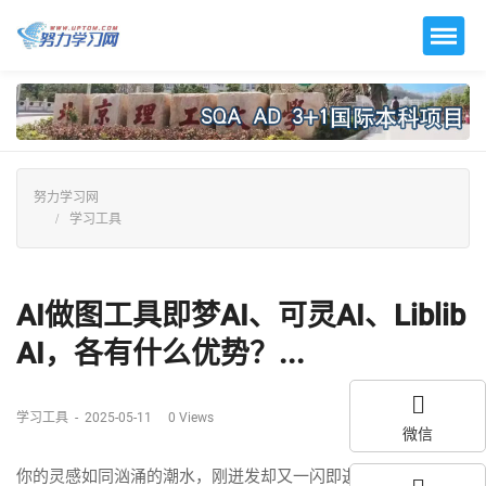
努力学习网
学习工具
AI做图工具即梦AI、可灵AI、Liblib
AI，各有什么优势？...
学习工具
-
2025-05-11
0
Views
微信
你的灵感如同汹涌的潮水，刚迸发却又一闪即逝；眼前，“即梦