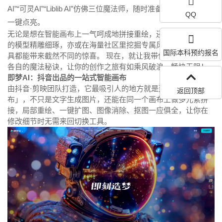
AI”“可灵AI”“Liblib AI”仿佛三位魔法师，随时准备将你的脑海画面
QQ
一键点亮。
无论是想在智能画布上一气呵成地拼接重绘，还是用最懂中文
的模型精雕细琢，亦或在海量社区里挖掘专属风格，这三款工
国际本科预约报名
具都能带来截然不同的惊喜。 现在，就让我带你一起揭开它们
各自的魔法秘诀，让你的创作之旅有如乘风破浪，畅快无阻！
即梦AI：抖音出品的一站式智能画布
由抖音·剪映团队打造，它最吸引人的地方就是那块「智能画
返回顶部
布」，不只是文字生成图片，还能在同一个画布上做多元素拼
接，局部重绘、一键扩图、图像消除、抠图一应俱全，让你在
修改细节时无需来回切换工具。