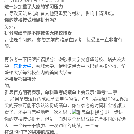
。 分出更多时间学雅思，反而
进一步加重了大家的学习压力
，导致无法专心准备其他更重要的材料，影响申请进度。
你的梦校接受雅思拼分吗？
另外，
拼分成绩单能不能被各大院校接受
，也是个问题。 想想之前的雅思在家考，接受度一直非常有
限。
再参考一下隔壁托福拼分：密歇根大学安娜堡分校、塔夫茨大
学、
东北大学
、雪城大学、伊利诺伊大学厄巴纳香槟分校、华
盛顿大学等名校在内的美国大学是
不接受托福拼分
的。
雅思官方明确表示，单科重考成绩单上会显示“重考”二字
。 如果拿着这样的成绩单去申请的话，G5、藤校这样的世界顶
尖的藤校可能不承认这份成绩单，你在家考的时间和金钱都浪
费了，还要再完整地考一次雅思...
退一步讲！
你的梦校接受拼分，但是，面对两个雅思成绩完全相同的候选
人，一个是干干脆脆、一次通过的成绩，一个是
打过“补丁”的拼凑的成绩...