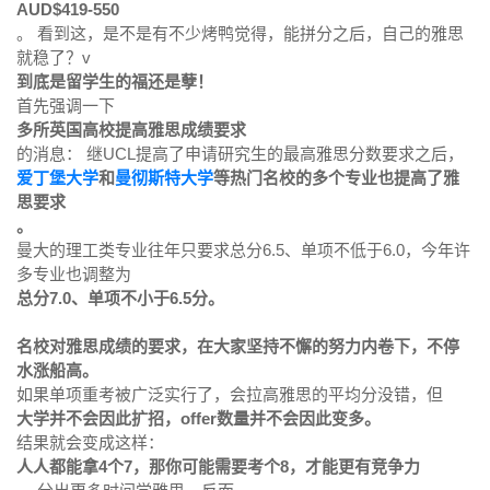
AUD$419-550
。 看到这，是不是有不少烤鸭觉得，能拼分之后，自己的雅思
就稳了？v
到底是留学生的福还是孽！
首先强调一下
多所英国高校提高雅思成绩要求
的消息： 继UCL提高了申请研究生的最高雅思分数要求之后，
爱丁堡大学
和
曼彻斯特大学
等热门名校的多个专业也提高了雅
思要求
。
曼大的理工类专业往年只要求总分6.5、单项不低于6.0，今年许
多专业也调整为
总分7.0、单项不小于6.5分。
名校对雅思成绩的要求，在大家坚持不懈的努力内卷下，不停
水涨船高。
如果单项重考被广泛实行了，会拉高雅思的平均分没错，但
大学并不会因此扩招，offer数量并不会因此变多。
结果就会变成这样：
人人都能拿4个7，那你可能需要考个8，才能更有竞争力