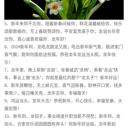
5、新年来到不忘你，随着新春问候你；鲜花温馨献给你，快乐
颂歌歌唱你；写上春联赞颂你，平安富贵属于你；友谊长存思
念你，真心诚意祝福你：龙年好！
6、2024新年到，龙吼龙跳龙又跑；吼出新年新气象，跳进家门
喜气飘；跑到你面前送祝福，恭祝龙年龙运当头照。龙年快
乐！
7、龙年里，换上崭新“龙装”，坐着威武“龙椅”，乘着“龙运”快
车，事业上做“龙头”，你就是最红的那个“龙太子”！新年好运！
8、新年放鞭炮，天上掉元宝，喜气迎新春，财神开口笑，钱多
事情少，每日睡天亮，龙年吉祥，幸福每天！
9、鸿运当头，龙年大吉！恭祝新年，开心快乐，幸福安康，大
展宏图！
10、新年到，龙招手，事业顺遂升职加薪不用愁；新年到，龙
抬头，合家欢乐团团圆圆有奔头！祝新年好运临，龙年新起