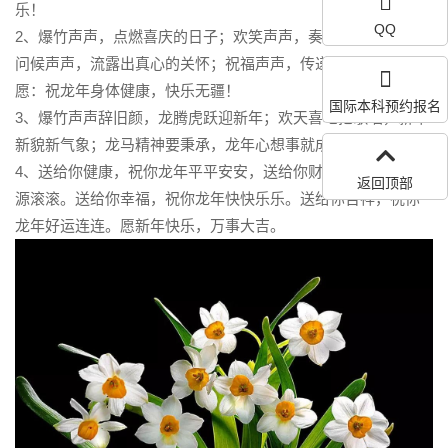
乐！
QQ
2、爆竹声声，点燃喜庆的日子；欢笑声声，奏响新年的开始；
问候声声，流露出真心的关怀；祝福声声，传递着诚挚的祝
愿：祝龙年身体健康，快乐无疆！
国际本科预约报名
3、爆竹声声辞旧颜，龙腾虎跃迎新年；欢天喜地把歌唱，新年
新貌新气象；龙马精神要秉承，龙年心想事就成！
4、送给你健康，祝你龙年平平安安，送给你财富，祝你龙年财
返回顶部
源滚滚。送给你幸福，祝你龙年快快乐乐。送给你吉祥，祝你
龙年好运连连。愿新年快乐，万事大吉。