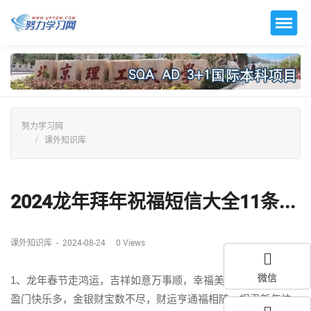
努力学习网
课外知识库
2024龙年拜年祝福短信大全11条...
课外知识库
-
2024-08-24
0
Views
微信
1、龙年春节走鸿运，吉祥如意万事顺，幸福美满乐开怀，喜气
盈门快乐多，金银财宝数不尽，财运亨通福相随，祝君新年快