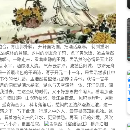
边合，青山郭外斜。 开轩面场圃，把酒话桑麻。 待到重阳
充满纯朴的意趣。乡村的朋友杀了鸡，煮了黄米饭，邀孟浩然
横卧。一路走来，看着幽静的田园，孟浩然的心情是无比轻
湖水平，涵虚混太清。 气蒸云梦泽，波撼岳阳城。 欲济无舟
是一首最出色的
干谒诗
，写于开元二十一年，是孟浩然求仕中
书令
的张九龄。孟浩然希望张九龄能引荐他，获得一官半
月的洞庭湖湖水暴涨，湖水与天空浑然一体，汪洋浩阔，润
我过去，在这圣明的时代，又不好意思做个闲人。看着那些
寄广陵旧游》 山暝听猿愁，沧江急夜流。 风鸣两岸叶，月照
，遥寄海西头。 科考落第后，愁闷的孟浩然漫游江淮，这一
感之下，写下此诗。行旅之中的人，最容易感知到孤独。这
，看着匆匆流去的江水，更显忧愁。再看自己的处境，风吹
的一片小舟，更显孤寂。
《
宿建德江
》 移舟泊烟