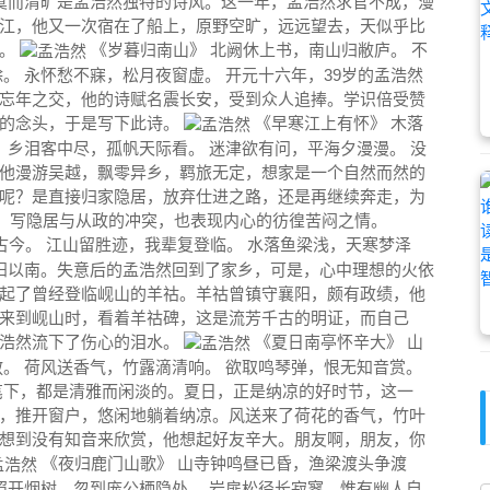
寂寞而清旷是孟浩然独特的诗风。这一年，孟浩然求官不成，漫
江，他又一次宿在了船上，原野空旷，远远望去，天似乎比
近。
《岁暮归南山》 北阙休上书，南山归敝庐。 不
。 永怀愁不寐，松月夜窗虚。 开元十六年，39岁的孟浩然
忘年之交，他的诗赋名震长安，受到众人追捧。学识倍受赞
隐的念头，于是写下此诗。
《早寒江上有怀》 木落
 乡泪客中尽，孤帆天际看。 迷津欲有问，平海夕漫漫。 没
他漫游吴越，飘零异乡，羁旅无定，想家是一个自然而然的
呢？是直接归家隐居，放弃仕进之路，还是再继续奔走，为
故，写隐居与从政的冲突，也表现内心的彷徨苦闷之情。
古今。 江山留胜迹，我辈复登临。 水落鱼梁浅，天寒梦泽
阳以南。失意后的孟浩然回到了家乡，可是，心中理想的火依
起了曾经登临岘山的羊祜。羊祜曾镇守襄阳，颇有政绩，他
来到岘山时，看着羊祜碑，这是流芳千古的明证，而自己
孟浩然流下了伤心的泪水。
《夏日南亭怀辛大》 山
。 荷风送香气，竹露滴清响。 欲取鸣琴弹，恨无知音赏。
笔下，都是清雅而闲淡的。夏日，正是纳凉的好时节，这一
，推开窗户，悠闲地躺着纳凉。风送来了荷花的香气，竹叶
想到没有知音来欣赏，他想起好友辛大。朋友啊，朋友，你
《夜归鹿门山歌》 山寺钟鸣昼已昏，渔梁渡头争渡
照开烟树，忽到庞公栖隐处。 岩扉松径长寂寥，惟有幽人自