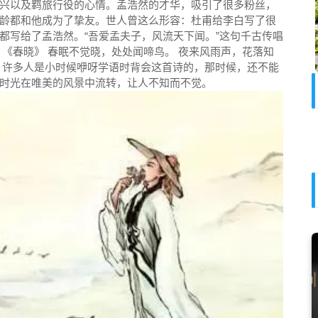
兴以及羁旅行役的心情。孟浩然的才华，吸引了很多粉丝，
龄都和他成为了挚友。世人曾这么形容：杜甫给李白写了很
都写给了孟浩然。“吾爱孟夫子，风流天下闻。”这句千古传唱
《春晓》 春眠不觉晓，处处闻啼鸟。 夜来风雨声，花落知
。许多人是小时候咿呀学语时背会这首诗的，那时候，还不能
时光在唯美的风景中流转，让人不知而不觉。