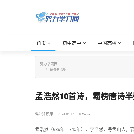
首页
初中高中
中国高校
努力学习网
课外知识库
孟浩然10首诗，霸榜唐诗半壁
课外知识库
-
2024-04-14
0
Views
孟浩然（689年—740年），字浩然，号
孟山人
，