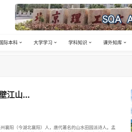
国际本科
大学学习
学科知识
课外知库
江山...
襄州襄阳（今湖北襄阳）人，唐代著名的山水田园派诗人。孟