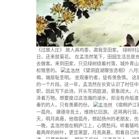
《过故人庄》 故人具鸡黍，邀我至田家。 绿树村
日，还来就菊花。 在孟浩然笔下，田园生活总是
去做客。来到田家，只见绿树绕着村落，城外青山
松惬意的。
《望洞庭湖赠张丞相》 八月
楫，端居耻圣明。 坐观垂钓者，徒有羡鱼情。 这
的一个片段。这一年，孟浩然在长安认识了时任
中
职，因此写下此诗。开头写洞庭湖，景象阔大。八
泽着万物。想要度过这浩瀚的湖水，却没有舟船渡
垂钓的人，只有羡慕的份。
《宿桐庐江
一孤舟。 建德非吾土，维扬忆旧游。 还将两行泪
天，明月高悬，他宿孤舟，想起扬州的老朋友，伤
一晚，孟浩然宿在桐庐江上，心情愁闷。听着猿鸣
着两岸的树叶，更显萧瑟，月亮高悬，照着自己