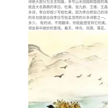
诗绝大部分为五言短篇，多写山水田园和隐居的逸
就连大名鼎鼎的李白、杜甫、张九龄、王维、王昌
多诗，李白却很少写给杜甫，因为李白把自己的诗
的名句就是出自李白写给孟浩然的众多诗歌之一。 
多少。 有的诗，不用翻译，你就能感受到它的美
领会其中绝妙的意境。春天、啼鸟、风雨、落花，