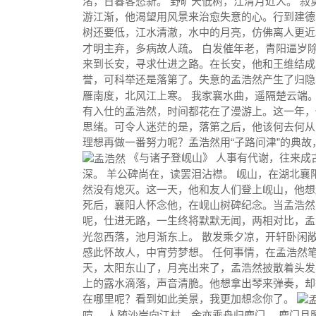
渚，日暮客愁新。 野旷天低树，江清月近人。 
游江渐，他渴望用风景来治愈失意的心。行到建德
树还要低，江水清澈，水中的月亮，仿佛离人更
才明主弃，多病故人疏。 白发催年老，青阳逼岁除
来到长安，寻求仕进之路。在长安，他和王维结成
誉，可科举还是落第了。失意的孟浩然产生了归
雁南度，北风江上寒。 我家襄水曲，遥隔楚云端。
有入仕的孟浩然，时间都花在了漫游上。这一年，
思绪。可令人迷茫的是，落第之后，他该何去何从
理想再做一番努力呢？孟浩然用“子路问津”的典
《与诸子登岘山》 人事有代谢，往来成
深。 羊公碑尚在，读罢泪沾襟。
岘山
，在湖北襄
然没有熄灭。这一天，他和友人们登上岘山，他想
死后，襄阳人怀念他，在岘山树碑纪念。当孟浩然
呢，仕进无路，一生终将默默无闻，两相对比，
光忽西落，池月渐东上。 散发乘夕凉，开轩卧闲敞
感此怀故人，中宵劳梦想。 任何事情，在孟浩然
天，太阳东山了，月亮出来了，孟浩然披散着头发
上的露水滴落，声音清脆。他想拿出琴来弹奏，却
在哪里呢？看到如此美景，我更加想念你了。
喧。 人随沙岸向江村，余亦乘舟归鹿门。 鹿门月