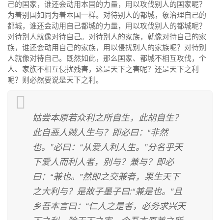
己的国家，谁还会动用本国的力量，用以攻伐别人的国家呢？
为着别国如同为着本国一样。对待别人的都城，象治理自己的
都城，谁还会动用自己都城的力量，用以攻伐别人的都城呢？
对待别人就像对待自己。对待别人的家族，就像对待自己的家
族，谁还会动用自己的家族，用以侵扰别人的家族呢？对待别
人就像对待自己。既然如此，那么国家、都城不相互攻伐，个
人、家族不相互侵扰残害，这是天下之害呢？还是天下之利
呢？则必然要说是天下之利。
姑尝本原若众利之所自生，此胡自生？
此自恶人贼人生与？即必曰：“非然
也。”必曰：“从爱人利人生。”分名乎天
下爱人而利人者，别与？兼与？即必
曰：“兼也。”然即之交兼者，果生天下
之大利与？是故子墨子曰:“兼是也。”且
乡吾本言曰：“仁人之是者，必务求兴天