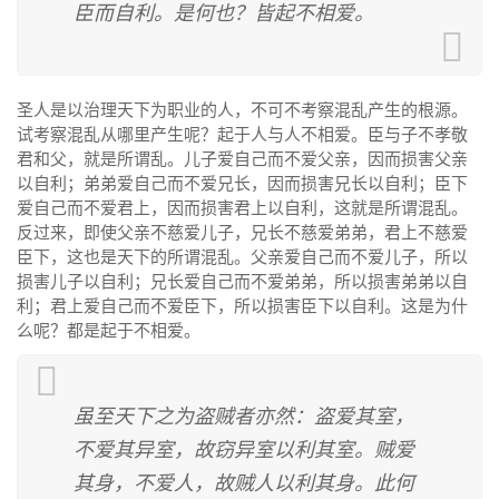
臣而自利。是何也？皆起不相爱。
圣人是以治理天下为职业的人，不可不考察混乱产生的根源。
试考察混乱从哪里产生呢？起于人与人不相爱。臣与子不孝敬
君和父，就是所谓乱。儿子爱自己而不爱父亲，因而损害父亲
以自利；弟弟爱自己而不爱兄长，因而损害兄长以自利；臣下
爱自己而不爱君上，因而损害君上以自利，这就是所谓混乱。
反过来，即使父亲不慈爱儿子，兄长不慈爱弟弟，君上不慈爱
臣下，这也是天下的所谓混乱。父亲爱自己而不爱儿子，所以
损害儿子以自利；兄长爱自己而不爱弟弟，所以损害弟弟以自
利；君上爱自己而不爱臣下，所以损害臣下以自利。这是为什
么呢？都是起于不相爱。
虽至天下之为盗贼者亦然：盗爱其室，
不爱其异室，故窃异室以利其室。贼爱
其身，不爱人，故贼人以利其身。此何