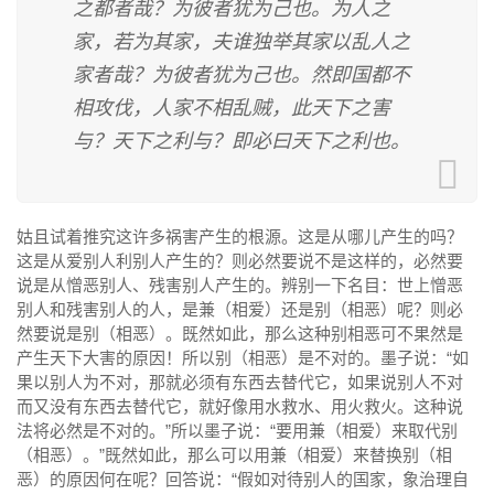
之都者哉？为彼者犹为己也。为人之
家，若为其家，夫谁独举其家以乱人之
家者哉？为彼者犹为己也。然即国都不
相攻伐，人家不相乱贼，此天下之害
与？天下之利与？即必曰天下之利也。
姑且试着推究这许多祸害产生的根源。这是从哪儿产生的吗？
这是从爱别人利别人产生的？则必然要说不是这样的，必然要
说是从憎恶别人、残害别人产生的。辨别一下名目：世上憎恶
别人和残害别人的人，是兼（相爱）还是别（相恶）呢？则必
然要说是别（相恶）。既然如此，那么这种别相恶可不果然是
产生天下大害的原因！所以别（相恶）是不对的。墨子说：“如
果以别人为不对，那就必须有东西去替代它，如果说别人不对
而又没有东西去替代它，就好像用水救水、用火救火。这种说
法将必然是不对的。”所以墨子说：“要用兼（相爱）来取代别
（相恶）。”既然如此，那么可以用兼（相爱）来替换别（相
恶）的原因何在呢？回答说：“假如对待别人的国家，象治理自