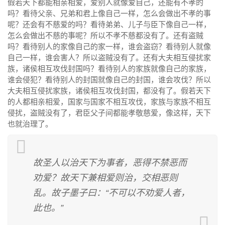
假若天下都能相亲相爱，爱别人就像爱自己，还能有不孝的
吗？看待父亲、兄弟和君上像自己一样，怎么会做出不孝的事
呢？还会有不慈爱的吗？看待弟弟、儿子与臣下像自己一样，
怎么会做出不慈的事呢？所以不孝不慈都没有了。还有盗贼
吗？看待别人的家像自己的家一样，谁会盗窃？看待别人就像
自己一样，谁会害人？所以盗贼没有了。还有大夫相互侵扰家
族，诸侯相互攻伐封国吗？看待别人的家族就像自己的家族，
谁会侵犯？看待别人的封国就像自己的封国，谁会攻伐？所以
大夫相互侵扰家族，诸侯相互攻伐封国，都没有了。假若天下
的人都相亲相爱，国家与国家不相互攻伐，家族与家族不相互
侵扰，盗贼没有了，君臣父子间都能孝敬慈爱，像这样，天下
也就治理了。
故圣人以治天下为事者，恶得不禁恶而
劝爱？故天下兼相爱则治，交相恶则
乱。故子墨子曰：“不可以不劝爱人者，
此也。”