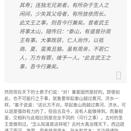
其寿；连独无兄弟者，有所杂于生人之
闲间，少失其父母者，有所放依而长。
此文王之事，则吾今行兼矣。昔者武王
将事太山，隧传曰：“泰山，有道曾孙周
王有事。大事既获，仁人尚作，以祗
商、夏、蛮夷丑貉。虽有周亲，不若仁
人，万方有罪，维予一人。”此言武王之
事，吾今行兼矣。
然而现在天下的士君子们说：“对！兼爱固然是好的。即使如
此，也不可能行之于事，就象要举起泰山越过黄河、济水一
样。”墨子说道：“这比方不对。举起泰山而越过黄河、济水，可
以说是强劲有力的了，但自古及今，没有人能做得到。而兼相
爱，交相利与此相比则是完全不同的（可行之事）。古时的圣
王曾做到过。”怎么知道是这样呢？古时大禹治理天下，西边疏
通了西河、渔窦，用来排泄渠水、孙水和皇水；北边疏通防