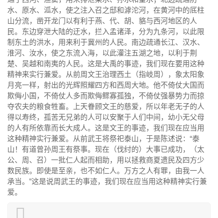
水、原水、泒水，使之注入召之邸和滹沱河，在黄河中的厎柱
山分流，凿开龙门以有利于燕、代、胡、貉与西河地区的人
民。东边穿泄大陆的迂水，拦入孟诸泽，分为九条河，以此限
制东土的洪水，用来利于冀州的人民。南边疏通长江、汉水、
淮河、汝水，使之东流入海，以此灌注五湖之地，以利于荆
楚、吴越和南夷的人民。这是大禹的事迹，我们现在要用这种
精神来实行兼爱。从前周文王治理西土（指岐周），象太阳象
月亮一样，射出的光辉照耀四方和西周大地。他不倚仗大国而
欺侮小国，不倚仗人多而欺侮鳏寡孤独，不倚仗强暴势力而掠
夺农夫的粮食牲畜。上天眷顾文王的慈爱，所以年老无子的人
得以寿终，孤苦无兄弟的人可以安聚于人们中间，幼小无父母
的人有所依靠而长大成人。这是文王的事迹，我们现在应当用
这种精神实行兼爱。从前武王将祭祀泰山，于是陈述说：“泰
山！有道曾孙周王有祭事。现在（伐纣的）大事已成功，（太
公、周、召）一批仁人起而相助，用以拯救商夏遗民及四方少
数民族。即使是至亲，也不如仁人。万方之人有罪，由我一人
承当。”这是说周武王的事迹，我们现在应当用这种精神实行兼
爱。