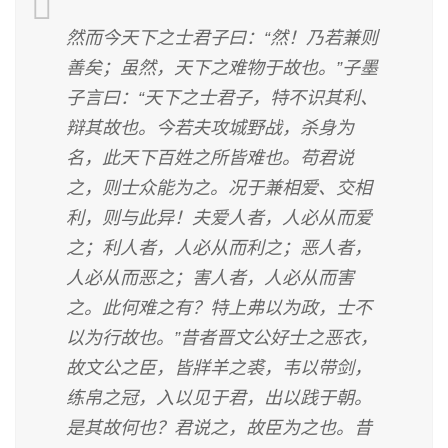
然而今天下之士君子曰：“然！乃若兼则
善矣；虽然，天下之难物于故也。”子墨
子言曰：“天下之士君子，特不识其利、
辩其故也。今若夫攻城野战，杀身为
名，此天下百姓之所皆难也。苟君说
之，则士众能为之。况于兼相爱、交相
利，则与此异！夫爱人者，人必从而爱
之；利人者，人必从而利之；恶人者，
人必从而恶之；害人者，人必从而害
之。此何难之有？特上弗以为政，士不
以为行故也。”昔者晋文公好士之恶衣，
故文公之臣，皆牂羊之裘，韦以带剑，
练帛之冠，入以见于君，出以践于朝。
是其故何也？君说之，故臣为之也。昔