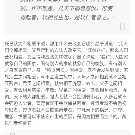
贱，诈不欺愚。凡天下祸篡怨恨，可使
毋起者，以相爱生也，是以仁者誉之。”
既已认为不相爱不对，那用什么去改变它呢？墨子说道：“用人
们全都相爱、交互得利的方法去改变它。”既然这样，那么人们
全都相爱、交互得利应该怎样做呢？墨子说道：“看待别人国家
就象自己的国家，看待别人的家族就象自己的家族，看待别人
之身就象自己之身。”所以诸侯之间相爱，就不会发生野战；家
族宗主之间相爱，就不会发生掠夺；人与人之间相爱就不会相
互残害；君臣之间相爱，就会相互施惠、效忠；父子之间相
爱，就会相互慈爱、孝敬；兄弟之间相爱，就会相互融洽、协
调。天下的人都相爱，强大者就不会控制弱小者，人多者就不
会强迫人少者，富足者就不会欺侮贫困者，尊贵者就不会傲视
卑贱者，狡诈者就不会欺骗愚笨者。举凡天下的祸患、掠夺、
埋怨、愤恨可以不使它产生的原因，是因为相爱而生产的。所
以仁者称赞它。