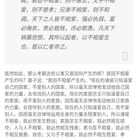
贼；君臣不相爱，则不惠忠；父子不相
爱，则不慈孝；兄弟不相爱，则不和
调。天下之人皆不相爱，强必执弱，富
必侮贫，贵必敖贱，诈必欺愚。凡天下
祸篡怨恨，其所以起者，以不相爱生
也，是以仁者非之。
既然如此，那么考察这些公害又是因何产生的呢？是因不相爱
产生的吗？墨子说：“是因不相爱产生的。”现在的诸侯只知道爱
自己的国家，不爱别人的国家，所以毫无忌惮地发动他自己国
家的力量，去攻伐别人的国家。现在的家族宗主只知道爱自己
的家族，而不爱别人的家族，因而毫无忌惮地发动他自己家族
的力量，去掠夺别人的家族。现在的人只知道爱自己，而不爱
别人，因而毫无忌惮地运用全身的力量去残害别人。所以诸侯
不相爱，就必然发生野战；家族宗主不相爱，就必然相互掠
夺；人与人不相爱，就必然相互残害；君与臣不相爱，就必然
不相互施惠、效忠；父与子不相爱，就必然不相互慈爱、孝