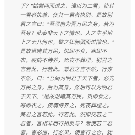
乎？”姑尝两而进之，谁以为二君，使其
一君者执兼，使其一君者执别。是故别
君之言曰：“吾恶能为吾万民之身，若为
吾身？此泰非天下之情也。人之生乎地
上之无几何也，譬之犹驰驷而过隙也。”
是故退睹其万民，饥即不食，寒即不
衣，疲病不侍养，死丧不葬埋。别君之
言若此，行若此。兼君之言不然，行亦
不然，曰：“吾闻为明君于天下者，必先
万民之身，后为其身，然后可以为明君
于天下。”是故退睹其万民，饥即食之，
寒即衣之，疾病侍养之，死丧葬埋之。
兼君之言若此，行若此。然即交若之二
君者，言相非而行相反与？常使若二君
者，言必信，行必果，使言行之合，犹