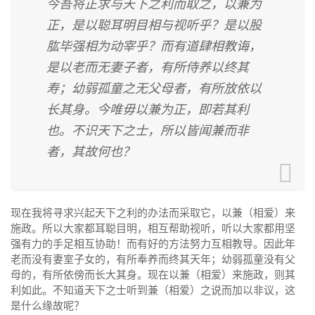
今吾将正求与天下之利而取之，以兼为
正，是以聪耳明目相与视听乎？是以股
肱毕强相为动宰乎？而有道肆相教诲，
是以老而无妻子者，有所侍养以终其
寿；幼弱孤童之无父母者，有所放依以
长其身。今唯毋以兼为正，即若其利
也。不识天下之士，所以皆闻兼而非
者，其故何也？
现在我将寻求兴起天下之利的办法而采取它，以兼（相爱）来
施政。所以大家都耳聪目明，相互帮助视听，听以大家都用坚
强有力的手足相互协助！而有好的方法努力互相教导。因此年
老而没有妻室子女的，有所奉养而终其天年；幼弱孤童没有父
母的，有所依傍而长大其身。现在以兼（相爱）来施政，则其
利如此。不知道天下之士听到兼（相爱）之说而加以非议，这
是什么缘故呢？