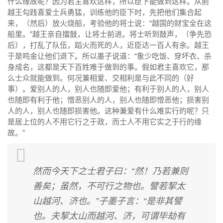
什么缘故呢？因为君主喜欢这样，所以臣下能做到这样。从前
越王勾践喜爱士兵勇猛，训练他的臣下时，先把他们集合起
来，（然后）放火烧船，考验他的将士说：“越国的财宝全在这
船里。”越王亲自擂鼓，让将士前进。将士听到鼓声，（争先恐
后），打乱了队伍，蹈火而死的人，近臣达一百人有余。越王
于是鸣金让他们退下。所以墨子说道：“象少吃饭、穿坏衣、杀
身成名，这都是天下百姓难于做到的事。假如君主喜欢它，那
么士众就能做到。何况兼相爱、交相利是与此不同的（好
事）。爱别人的人，别人也随即爱他；有利于别人的人，别人
也随即有利于他；憎恶别人的人，别人也随即憎恶他；损害别
人的人，别人也随即损害他。这种兼爱有什么难实行的呢？只
是居上位的人不用它行之于政，而士人不用它实之于行的缘
故。”
然而今天下之士君子曰：“然！乃若兼则
善矣；虽然，不可行之物也。譬若挈太
山越河、济也。”子墨子言：“是非其譬
也。夫挈太山而越河、济，可谓毕劫有