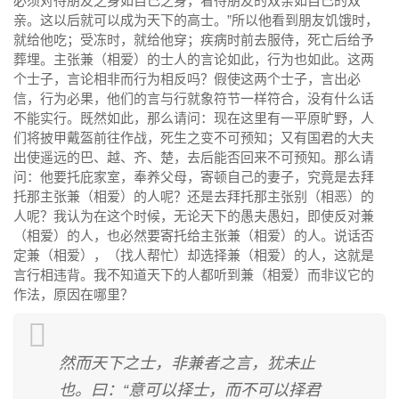
必须对待朋友之身如自己之身，看待朋友的双亲如自己的双
亲。这以后就可以成为天下的高士。”所以他看到朋友饥饿时，
就给他吃；受冻时，就给他穿；疾病时前去服侍，死亡后给予
葬埋。主张兼（相爱）的士人的言论如此，行为也如此。这两
个士子，言论相非而行为相反吗？假使这两个士子，言出必
信，行为必果，他们的言与行就象符节一样符合，没有什么话
不能实行。既然如此，那么请问：现在这里有一平原旷野，人
们将披甲戴盔前往作战，死生之变不可预知；又有国君的大夫
出使遥远的巴、越、齐、楚，去后能否回来不可预知。那么请
问：他要托庇家室，奉养父母，寄顿自己的妻子，究竟是去拜
托那主张兼（相爱）的人呢？还是去拜托那主张别（相恶）的
人呢？我认为在这个时候，无论天下的愚夫愚妇，即使反对兼
（相爱）的人，也必然要寄托给主张兼（相爱）的人。说话否
定兼（相爱），（找人帮忙）却选择兼（相爱）的人，这就是
言行相违背。我不知道天下的人都听到兼（相爱）而非议它的
作法，原因在哪里？
然而天下之士，非兼者之言，犹未止
也。曰：“意可以择士，而不可以择君