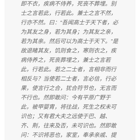
即不衣，疾病不侍养，死丧不葬埋。别
士之言若此，行若此。兼士之言不然，
行亦不然。曰：“吾闻高士于天下者，必
为其友之身，若为其身；为其友之亲，
若为其亲。然后可以为高士于天下。”是
故退睹其友，饥则食之，寒则衣之，疾
病侍养之，死丧葬埋之，兼士之言若
此，行若此。若之二士者，言相非而行
相反与？当使若二士者，言必信，行必
果，使言行之合，犹合符节也，无言而
不行也。然即敢问：今有平原广野于
此，被甲婴胄，将往战，死生之权未可
识也；又有君大夫之远使于巴、越、
齐、荆，往来及否，未可识也。然即敢
问：不识将恶也，家室，奉承亲戚、提