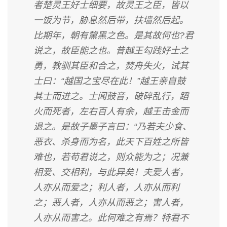
者楚灵王好士细要，故灵王之臣，皆以
一饭为节，胁息然后带，扶墙然后起。
比期年，朝有黧黑之色。是其故何也?君
说之，故臣能之也。昔越王勾践好士之
勇，教驯其臣和合之，焚舟失火，试其
士曰：“越国之宝尽在此！”越王亲自鼓
其士而进之。士闻鼓音，破碎乱行，蹈
火而死者，左右百人有余，越王击金而
退之。是故子墨子言曰：“乃若夫少食、
恶衣、杀身而为名，此天下百姓之所皆
难也，若苟君说之，则众能为之；况兼
相爱、交相利，与此异矣！夫爱人者，
人亦从而爱之；利人者，人亦从而利
之；恶人者，人亦从而恶之；害人者，
人亦从而害之。此何难之有焉？特君不