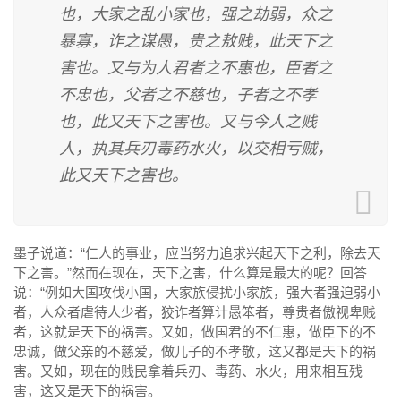
也，大家之乱小家也，强之劫弱，众之
暴寡，诈之谋愚，贵之敖贱，此天下之
害也。又与为人君者之不惠也，臣者之
不忠也，父者之不慈也，子者之不孝
也，此又天下之害也。又与今人之贱
人，执其兵刃毒药水火，以交相亏贼，
此又天下之害也。
墨子说道：“仁人的事业，应当努力追求兴起天下之利，除去天
下之害。”然而在现在，天下之害，什么算是最大的呢？回答
说：“例如大国攻伐小国，大家族侵扰小家族，强大者强迫弱小
者，人众者虐待人少者，狡诈者算计愚笨者，尊贵者傲视卑贱
者，这就是天下的祸害。又如，做国君的不仁惠，做臣下的不
忠诚，做父亲的不慈爱，做儿子的不孝敬，这又都是天下的祸
害。又如，现在的贱民拿着兵刃、毒药、水火，用来相互残
害，这又是天下的祸害。