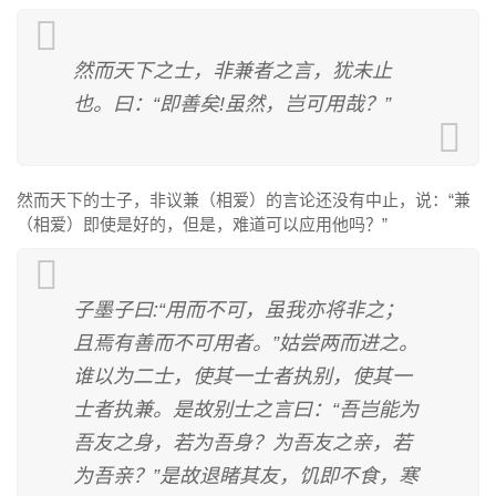
然而天下之士，非兼者之言，犹未止
也。曰：“即善矣!虽然，岂可用哉？”
然而天下的士子，非议兼（相爱）的言论还没有中止，说：“兼
（相爱）即使是好的，但是，难道可以应用他吗？”
子墨子曰:“用而不可，虽我亦将非之；
且焉有善而不可用者。”姑尝两而进之。
谁以为二士，使其一士者执别，使其一
士者执兼。是故别士之言曰：“吾岂能为
吾友之身，若为吾身？为吾友之亲，若
为吾亲？”是故退睹其友，饥即不食，寒