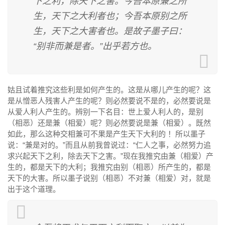
下之利，除天下之害。今吾本原兼之所
生，天下之大利者也；今吾本原别之所
生，天下之大害者也。是故子墨子曰：
“别非而兼是者。”出乎若方也。
姑且试着推究这些利是如何产生的。这是从哪儿产生的呢？这
是从憎恶人残害人产生的呢？则必然要说不是的，必然要说是
从爱人利人产生的。辨别一下名目：世上爱人利人的，是别
（相恶）还是兼（相爱）呢？则必然要说是兼（相爱）。既然
如此，那么这种交相兼可不果是产生天下大利的 ！所以墨子
说：“兼是对的。”而且从前我曾说过：“仁人之事，必然努力追
求兴起天下之利，除去天下之害。”现在我推究由兼（相爱）产
生的，都是天下的大利；我推究由别（相恶）所产生的，都是
天下的大害。所以墨子说别（相恶）不对兼（相爱）对，就是
出于这个道理。