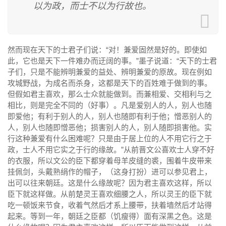
以为政，而士不以为行故也。
然而现在天下的士君子们说：“对！兼爱固然是好的。即使如
此，它也是天下一件难办而迂阔的事。”墨子说道：“天下的士君
子们，只是不能辨明兼爱的益处、辨明兼爱的原故。现在例如
攻城野战，为成名而杀身，这都是天下的百姓难于做到的事。
但假如君主喜欢，那么士众就能做到。而兼相爱、交相利与之
相比，则是完全不同的（好事）。凡是爱别人的人，别人也随
即爱他；有利于别人的人，别人也随即有利于他；憎恶别人的
人，别人也随即憎恶他；损害别人的人，别人随即损害他。实
行这种兼爱有什么困难呢？只是由于居上位的人不用它行之于
政，士人不用它实之于行的缘故。”从前晋文公喜欢士人穿不好
的衣服，所以文公的臣下都穿着母羊皮缝的裘，围着牛皮带来
挂佩剑，头戴熟绢作的帽子，（这身打扮）进可以参见君上，
出可以往来朝廷。这是什么缘故呢？因为君主喜欢这样，所以
臣下就这样做。从前楚灵王喜欢细腰之人，所以灵王的臣下就
吃一顿饭来节食，收着气然后才系上腰带，扶着墙然后才站得
起来。等到一年，朝廷之臣都（饥瘦得）面有深黑之色。这是