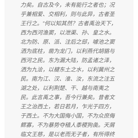
力矣。自古及今，未有能行之者也；况
乎兼相爱、交相利，则与此异，古者圣
王行之。”何以知其然？古者禹治天下，
西为西河渔窦，以泄渠、孙、皇之水。
北为防、原、派、注后之邸，噱池之窦
洒为底柱，凿为龙门，以利燕代胡貉与
西河之民。东为漏大陆，防孟诸之泽，
洒为九浍，以楗东土之水，以利冀州之
民。南为江、汉、淮、汝，东流之注五
湖之处，以利荆楚、干、越与南夷之
民。此言禹之事，吾今行兼矣。昔者文
王之治西土，若日若月，乍光于四方，
于西土。不为大国侮小国，不为众庶侮
鳏寡，不为暴势夺穑人黍稷狗彘。天屑
临文王慈，是以老而无子者，有所得终