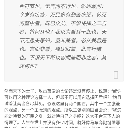
合符节也，无言而不行也。然即敢问：
今岁有疠疫，万民多有勤苦冻馁，转死
沟壑中者，既已众矣。不识将择之二君
者，将何从也？我以为当其于此也，天
下无愚夫愚妇，虽非兼者，必从兼君是
也。言而非兼，择即取兼，此言行拂
也。不识天下所以皆闻兼而非之者，其
故何也？
然而天下的士子，攻击兼爱的言论还是没有停止，说道：“或许
可以用这种理论选择士人，但却不可以用它选择国君吧？”姑且
试着让两者各尽其见。假设这里有两个国君，其中一个主张兼
的观点，另一个主张别的观点。所以主张别的国君会说：“我怎
能对待我的万民之身，就对待自己之身呢？这太不合天下人的
情理了。人生在世上并没有多少时间，就好像马车奔驰缝隙那