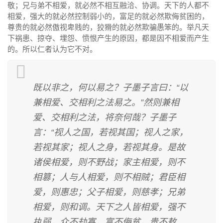
敬；兄与弟不相爱，就必然不相互融洽、协调。天下的人都不
相爱，强大的就必然控制弱小的，富足的就必然欺侮贫困的，
尊贵的就必然傲视卑贱的，狡猾的就必然欺骗愚笨的。举凡天
下祸患、掠夺、埋怨、愤恨产生的原因，都是因不相爱而产生
的。所以仁者认为它不对。
既以非之，何以易之？子墨子言曰：“以
兼相爱、交相利之法易之。”然则兼相
爱、交相利之法，将奈何哉？子墨子
言：“视人之国，若视其国；视人之家，
若视其家；视人之身，若视其身。是故
诸侯相爱，则不野战；家主相爱，则不
相篡；人与人相爱，则不相贼；君臣相
爱，则惠忠；父子相爱，则慈孝；兄弟
相爱，则和调。天下之人皆相爱，强不
执弱，众不劫寡，富不侮贫，贵不敖