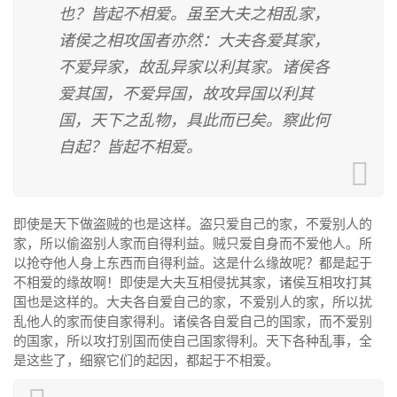
也？皆起不相爱。虽至大夫之相乱家，
诸侯之相攻国者亦然：大夫各爱其家，
不爱异家，故乱异家以利其家。诸侯各
爱其国，不爱异国，故攻异国以利其
国，天下之乱物，具此而已矣。察此何
自起？皆起不相爱。
即使是天下做盗贼的也是这样。盗只爱自己的家，不爱别人的
家，所以偷盗别人家而自得利益。贼只爱自身而不爱他人。所
以抢夺他人身上东西而自得利益。这是什么缘故呢？都是起于
不相爱的缘故啊！即使是大夫互相侵扰其家，诸侯互相攻打其
国也是这样的。大夫各自爱自己的家，不爱别人的家，所以扰
乱他人的家而使自家得利。诸侯各自爱自己的国家，而不爱别
的国家，所以攻打别国而使自己国家得利。天下各种乱事，全
是这些了，细察它们的起因，都起于不相爱。