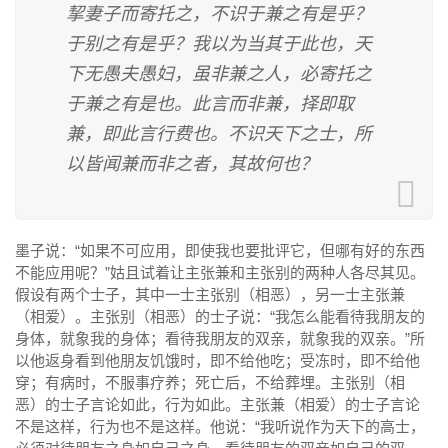
挈妻子而寄托之，不识于兼之有是乎？
于别之有是乎？我以为当其于此也，天
下无愚夫愚妇，虽非兼之人，必寄托之
于兼之有是也。此言而非兼，择即取
兼，即此言行费也。不识天下之士，所
以皆闻兼而非之者，其故何也？
墨子说：“如果不可应用，即使我也要批评它，但哪有好的东西
不能应用呢？”姑且试着让主张兼和主张别的两种人各尽其见。
假设有两个士子，其中一士主张别（相恶），另一士主张兼
（相爱）。主张别（相恶）的士子说：“我怎么能看待我朋友的
身体，就象我的身体；看待我朋友的双亲，就象我的双亲。”所
以他返身看到他朋友饥饿时，即不给他吃；受冻时，即不给他
穿；有病时，不服事疗养；死亡后，不给葬埋。主张别（相
恶）的士子言论如此，行为如此。主张兼（相爱）的士子言论
不是这样，行为也不是这样。他说：“我听说作为天下的高士，