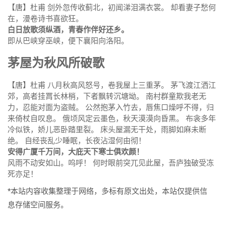
【唐】杜甫 剑外忽传收蓟北，初闻涕泪满衣裳。 却看妻子愁何
在，漫卷诗书喜欲狂。
白日放歌须纵酒，青春作伴好还乡。
即从巴峡穿巫峡，便下襄阳向洛阳。
茅屋为秋风所破歌
【唐】杜甫 八月秋高风怒号，卷我屋上三重茅。 茅飞渡江洒江
郊，高者挂罥长林梢，下者飘转沉塘坳。 南村群童欺我老无
力，忍能对面为盗贼。 公然抱茅入竹去，唇焦口燥呼不得，归
来倚杖自叹息。 俄顷风定云墨色，秋天漠漠向昏黑。 布衾多年
冷似铁，娇儿恶卧踏里裂。 床头屋漏无干处，雨脚如麻未断
绝。 自经丧乱少睡眠，长夜沾湿何由彻！
安得广厦千万间，大庇天下寒士俱欢颜！
风雨不动安如山。呜呼！ 何时眼前突兀见此屋，吾庐独破受冻
死亦足！
*本站内容收集整理于网络，多标有原文出处，本站仅提供信
息存储空间服务。