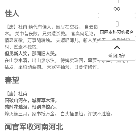
QQ
佳人
【唐】杜甫 绝代有佳人，幽居在空谷。 自云良家子，零落依草
国际本科预约报名
木。 关中昔丧败，兄弟遭杀戮。 官高何足论，不得收骨肉。 世
情恶衰歇，万事随转烛。 夫婿轻薄儿，新人美如玉。 合昏尚知
时，鸳鸯不独宿。
但见新人笑，那闻旧人哭。
返回顶部
在山泉水清，出山泉水浊。 侍婢卖珠回，牵萝补茅屋。 摘花不
插发，采柏动盈掬。 天寒翠袖薄，日暮倚修竹。
春望
【唐】杜甫
国破山河在，城春草木深。
感时花溅泪，恨别鸟惊心。
烽火连三月，家书抵万金。 白头搔更短，浑欲不胜簪。
闻官军收河南河北