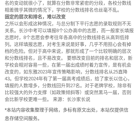
名的变动就很小了，就算在分数非常紧密的分段，各校分数线
相差微乎其微的情况下，学校的分数线排名也丝毫不乱。
固定的层次和排名，难以改变
之所以会形成这种情况，与总分制下平行志愿的录取规则不无
关系。长沙中考可以填报8个公办高中的志愿，而一般家长填报
志愿时，8个志愿会参考往年各高中的分数线排名从高到低排
列。这样填报志愿，对考生来说是好事，几乎不用担心会有掉
档的危险。但对于高中来说，那就形成了一个比较明确的层次
和分数线排名，且不易改变。 要想改变目前的排名和层次，新
学校会相对容易一些，在第一届出成绩时着力宣传，是有机会
改变的，如东雅2023年宣传策略影响，分数线排名从25直降
43。但学校2024年有了第一届高考成绩后，给了家长以信心，
填报的人数增多，分数线回升到27名。对于老牌学校，除非有
比较强大的外力支撑（如政策倾斜等）或突然黑马一届，否则
会比新学校更难一些。 来源：长沙家长说
*本站内容收集整理于网络，多标有原文出处，本站仅提供信
息存储空间服务。