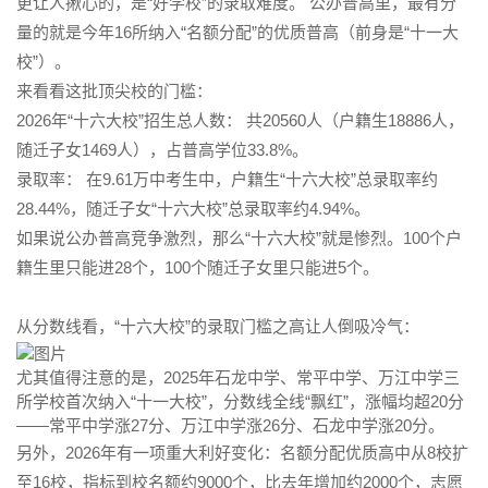
更让人揪心的，是“好学校”的录取难度。 公办普高里，最有分
量的就是今年16所纳入“名额分配”的优质普高（前身是“十一大
校”）
。
来看看这批顶尖校的门槛：
2026年“
十六大校
”招生总人数：
共
20560人
（户籍生18886人，
随迁子女1469人），占普高学位33.8%。
录取率：
在9.61万中考生中，户籍生“十六大校”总录取率约
28.44%，
随迁子女
“十六大校”总录取率约
4.94%
。
如果说公办普高竞争激烈，那么“十六大校”就是惨烈。100个户
籍生里只能进28个，
100个随迁子女里只能进5个
。
从分数线看，“十六大校”的录取门槛之高让人倒吸冷气：
尤其值得注意的是，2025年
石龙中学
、常平中学、万江中学三
所学校首次纳入“十一大校”，分数线全线“飘红”，涨幅均超20分
——常平中学涨27分、万江中学涨26分、石龙中学涨20分
。
另外，2026年有一项重大利好变化：名额分配优质高中从8校扩
至16校，指标到校名额约9000个，比去年增加约2000个，志愿