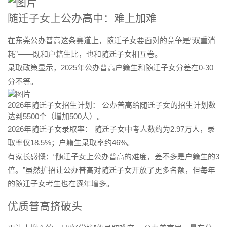
随迁子女上公办高中：难上加难
在东莞公办普高这条赛道上，随迁子女要面对的竞争是“双重消
耗”——既和户籍生比，也和随迁子女相互卷。
录取政策显示，
2025年公办普高户籍生和随迁子女分差在0-30
分不等
。
2026年随迁子女招生计划：
公办普高给随迁子女的招生计划数
达到
5500个
（增加500人）
。
2026年随迁子女录取率：
随迁子女中考人数约为2.97万人，录
取率仅
18.5%
；户籍生录取率约
46%
。
有家长感慨：“随迁子女上公办普高的难度，差不多是户籍生的3
倍。”虽然扩招让公办普高对随迁子女开放了更多名额，但每年
的随迁子女考生也在逐年增多
。
优质普高挤破头