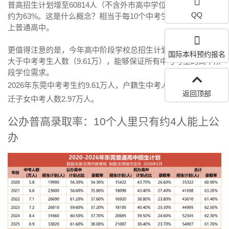
普高招生计划增至
60814人（不含外市高中学位）
，
普高录取率
QQ
约为63%。这是什么概念？相当于每10个中考生中，约有6人能
上普通高中。
更值得注意的是，今年高中阶段学校总招生计划数为9.63万人，
国际本科预约报名
大于中考考生人数（9.61万），能够保证所有中考考生的高中阶
段学位需求。
2026年东莞中考考生约
9.61万人
，户籍生中考人数6.64万人，随
返回顶部
迁子女中考人数2.97万人。
公办普高录取率：10个人里只有约4人能上公
办