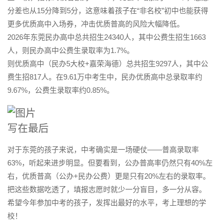
分差也从15分降到5分，
这意味着孩子在“非名校”初中也能获得
更多优质高中入场券
，冲击优质普高的风险大幅降低
。
2026年东莞民办高中总共招生24340人，其中公费生招生1663
人，则民办高中公费生录取率为
1.7%
。
则优质高中（民办5大校+嘉荣海德）总共招生9297人，其中公
费生招817人。在9.61万中考生中，民办优质高中总录取率约
9.67%，
公费生录取率约
0.85%。
写在最后
对于东莞的孩子来说，中考确实是一场硬仗——普高录取率
63%，听起来进步明显。但要看到，公办普高率仍然只有40%左
右，优质普高（公办+民办公费）更是只有20%左右的录取率。
把这些数据吃透了，填报志愿时就少一分盲目，多一分从容。
希望今年参加中考的孩子，发挥出最好的水平，考上理想的学
校！