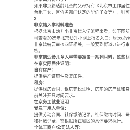
如果非京籍适龄儿童的父母持有《北京市工作居住
台胞子女、区侨务部门认定的华侨子女等），则可
2
非京籍入学材料准备
根据北京市幼升小非京籍入学流程来看，如下图
可查看2025年北京幼升小网上报名入口：
https://y
非京籍需要审核四证相关，一般要到街道办进行审
核。
非京籍适龄儿童入学需要准备一系列材料，这些材
在京实际居住证明：
自有房产：
提供房产证原件及复印件。
租房：
提供租房合同、租房完税证明、房东的房产证和身
前关注开具时间要求。
在京务工就业证明：
受雇于用人单位：
提供劳动合同、社保缴纳记录。社保缴纳时间、是
和补缴记录，需根据所在城区的具体要求执行。
个体工商户/公司法人等：