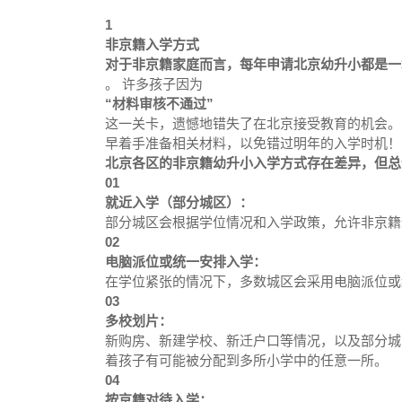
1
非京籍入学方式
对于非京籍家庭而言，每年申请北京幼升小都是一
。 许多孩子因为
“材料审核不通过”
这一关卡，遗憾地错失了在北京接受教育的机会。
早着手准备相关材料，以免错过明年的入学时机！
北京各区的非京籍幼升小入学方式存在差异，但总
01
就近入学（部分城区）：
部分城区会根据学位情况和入学政策，允许非京籍
02
电脑派位或统一安排入学：
在学位紧张的情况下，多数城区会采用电脑派位或
03
多校划片：
新购房、新建学校、新迁户口等情况，以及部分城
着孩子有可能被分配到多所小学中的任意一所。
04
按京籍对待入学：