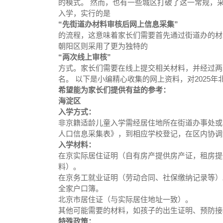
的模式。 然而，也有一些城区打破了这一常规，
入学，实行的是
“先街道办材料审核后网上信息采集”
的流程，这意味着家长们需要首先通过街道办的材
朝阳区则采用了更为独特的
“两次线上审核”
方式。家长们需要在线上提交相关材料，并经过两
名。 以下是小编精心收集的网上资料，对2025
希望能为家长们提供有益的参考：
海淀区
入学方式：
非京籍适龄儿童入学需经居住地所在街道办事处或
人口信息采集表》，到相应学校登记，在区内协调
入学材料：
在京实际居住证明（自有房产提供房产证，租房提
料）。
在京务工就业证明（劳动合同、社保缴纳记录等）
全家户口簿。
北京市居住证（与实际居住地址一致）。
其他可能需要的材料，如孩子的出生证明、预防接
特殊政策：