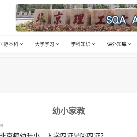
国际本科
大学学习
学科知识
课外知库
幼小家教
29
非京籍幼升小，入学四证是哪四证？...