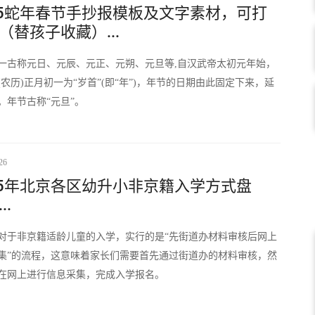
25蛇年春节手抄报模板及文字素材，可打
（替孩子收藏）...
一古称元日、元辰、元正、元朔、元旦等,自汉武帝太初元年始，
(农历)正月初一为“岁首”(即“年”)，年节的日期由此固定下来，延
。年节古称“元旦”。
26
25年北京各区幼升小非京籍入学方式盘
..
对于非京籍适龄儿童的入学，实行的是“先街道办材料审核后网上
集”的流程，这意味着家长们需要首先通过街道办的材料审核，然
在网上进行信息采集，完成入学报名。