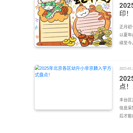
20
印！
正月初
以夏年
续至今
2025-01-
20
点！.
丰台区
信息采
后才能