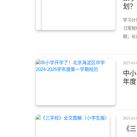
划？.
学习计
习常规
期；长
2025-01-
中小
年度
2025-01-
《三