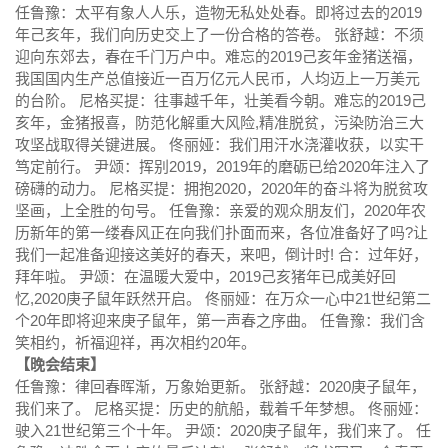
任鲁豫：太平有象人人乐，造物无私处处春。即将过去的2019
年己亥年，我们向历史交上了一份合格的答卷。 张舒越：不须
迎向东郊去，春在千门万户中。难忘的2019己亥年金猪送福，
我国国内生产总值接近一百万亿元人民币，人均迈上一万美元
的台阶。 尼格买提：往事越千年，壮美看今朝。难忘的2019己
亥年，金猪报喜，防范化解重大风险,精准脱贫，污染防治三大
攻坚战取得关键进展。 佟丽娅：我们用汗水浇灌收获，以实干
笃定前行。 尹颂：挥别2019，2019年的磨砺已给2020年注入了
磅礴的动力。 尼格买提：拥抱2020，2020年的奋斗将为脱贫攻
坚画，上全胜的句号。 任鲁豫：亲爱的观众朋友们，2020年农
历新年的第一缕春风正在向我们扑面而来，各位准备好了吗?让
我们一起准备迎接这美好的春天，来吧，倒计时! 合：过年好，
拜年啦。 尹颂：在温暖大爱中，2019己亥猪年已成美好回
忆,2020庚子鼠年跃然开启。 佟丽娅：在万众一心中21世纪第二
个20年即将迎来庚子鼠年，第一声春之序曲。 任鲁豫：我们含
笑相约，祈福迎祥，再次相约20年。
【晚会结束】
任鲁豫：律回春晖渐，万象始更新。 张舒越：2020庚子鼠年，
我们来了。 尼格买提：历史的航船，载着千年梦想。 佟丽娅：
驶入21世纪第三个十年。 尹颂：2020庚子鼠年，我们来了。 任