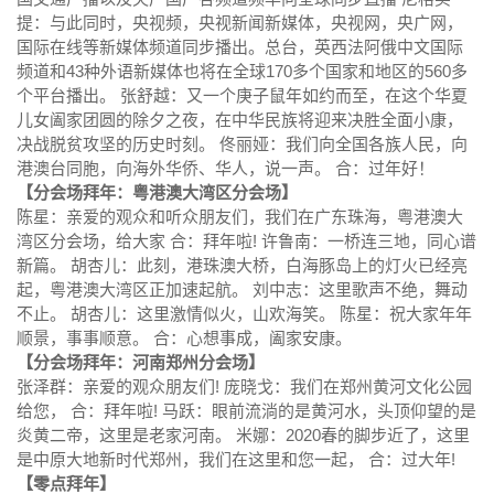
提：与此同时，央视频，央视新闻新媒体，央视网，央广网，
国际在线等新媒体频道同步播出。总台，英西法阿俄中文国际
频道和43种外语新媒体也将在全球170多个国家和地区的560多
个平台播出。 张舒越：又一个庚子鼠年如约而至，在这个华夏
儿女阖家团圆的除夕之夜，在中华民族将迎来决胜全面小康，
决战脱贫攻坚的历史时刻。 佟丽娅：我们向全国各族人民，向
港澳台同胞，向海外华侨、华人，说一声。 合：过年好！
【分会场拜年：粤港澳大湾区分会场】
陈星：亲爱的观众和听众朋友们，我们在广东珠海，粤港澳大
湾区分会场，给大家 合：拜年啦! 许鲁南：一桥连三地，同心谱
新篇。 胡杏儿：此刻，港珠澳大桥，白海豚岛上的灯火已经亮
起，粤港澳大湾区正加速起航。 刘中志：这里歌声不绝，舞动
不止。 胡杏儿：这里激情似火，山欢海笑。 陈星：祝大家年年
顺景，事事顺意。 合：心想事成，阖家安康。
【分会场拜年：河南郑州分会场】
张泽群：亲爱的观众朋友们! 庞晓戈：我们在郑州黄河文化公园
给您， 合：拜年啦! 马跃：眼前流淌的是黄河水，头顶仰望的是
炎黄二帝，这里是老家河南。 米娜：2020春的脚步近了，这里
是中原大地新时代郑州，我们在这里和您一起， 合：过大年!
【零点拜年】