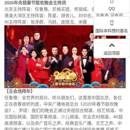
2020年央视春节联欢晚会主持词
QQ
北京主持阵容：任鲁豫、尼格买提、佟丽娅、尹颂、张舒越 粤
港澳大湾区主持阵容：陈星、胡杏儿、刘中志、许鲁南 河南郑
州主持阵容：张泽群、马跃、庞晓戈、米娜
国际本科预约报名
返回顶部
【主会场拜年】
任鲁豫：全世界的观众、听众朋友们，这里是中国北京，各位
正在收看收听的是，中央广播电视总台《2020年春节联欢晚
会》。 尹颂：我们的晚会正通过央视综合频道、综艺频道、中
文国际频道、国防军事频道、少儿频道、农业农村频道、4K超
高清频道，以及央广音乐之声、经典音乐广播、文艺之声、中
国交通广播以及央广国广各频道频率向全球同步直播 尼格买